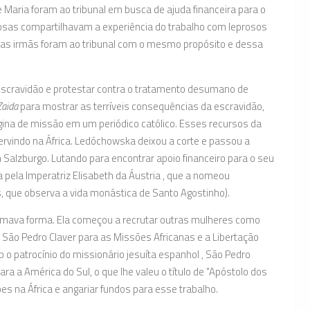
aria foram ao tribunal em busca de ajuda financeira para o
osas compartilhavam a experiência do trabalho com leprosos
as irmãs foram ao tribunal com o mesmo propósito e dessa
à escravidão e protestar contra o tratamento desumano de
Zaida
para mostrar as terríveis consequências da escravidão,
a de missão em um periódico católico. Esses recursos da
vindo na África. Ledóchowska deixou a corte e passou a
Salzburgo. Lutando para encontrar apoio financeiro para o seu
pela Imperatriz Elisabeth da Áustria , que a nomeou
 que observa a vida monástica de Santo Agostinho).
omava forma. Ela começou a recrutar outras mulheres como
 São Pedro Claver para as Missões Africanas e a Libertação
 o patrocínio do missionário jesuíta espanhol , São Pedro
ara a América do Sul, o que lhe valeu o título de "Apóstolo dos
s na África e angariar fundos para esse trabalho.