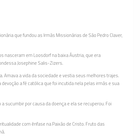
onária que fundou as Irmãs Missionárias de São Pedro Claver,
ãos nasceram em Loosdorf na baixa Áustria, que era
ondessa Josephine Salis-Zizers.
. Amava a vida da sociedade e vestia seus melhores trajes.
voção a fé católica que foi incutida nela pelas irmãs e sua
o a sucumbir por causa da doença e ela se recuperou. Foi
ritualidade com ênfase na Paixão de Cristo. Fruto das
mã.