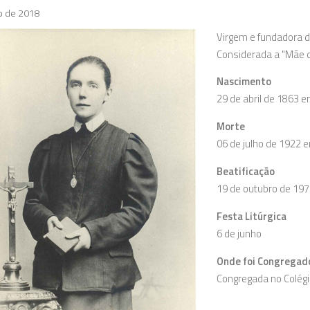
ho de 2018
Virgem e fundadora do
Considerada a "Mãe 
Nascimento
29 de abril de 1863 
Morte
06 de julho de 1922 e
Beatificação
19 de outubro de 197
Festa Litúrgica
6 de junho
Onde foi Congregad
Congregada no Colégi