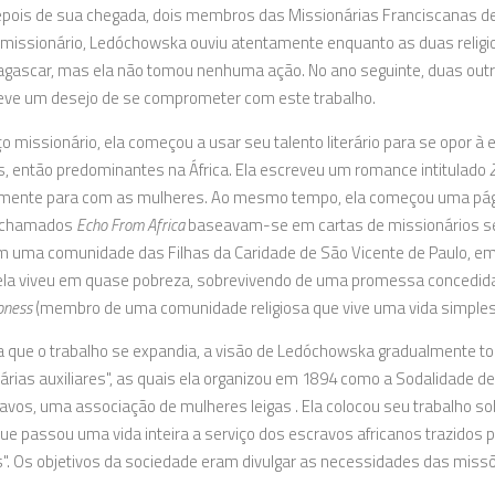
pois de sua chegada, dois membros das Missionárias Franciscanas de M
 missionário, Ledóchowska ouviu atentamente enquanto as duas religi
ascar, mas ela não tomou nenhuma ação. No ano seguinte, duas outr
teve um desejo de se comprometer com este trabalho.
ço missionário, ela começou a usar seu talento literário para se opor 
, então predominantes na África. Ela escreveu um romance intitulado
mente para com as mulheres. Ao mesmo tempo, ela começou uma págin
 chamados
Echo From Africa
baseavam-se em cartas de missionários ser
em uma comunidade das Filhas da Caridade de São Vicente de Paulo, em 
 ela viveu em quase pobreza, sobrevivendo de uma promessa concedida 
oness
(membro de uma comunidade religiosa que vive uma vida simples,
 que o trabalho se expandia, a visão de Ledóchowska gradualmente t
árias auxiliares", as quais ela organizou em 1894 como a Sodalidade de
avos, uma associação de mulheres leigas . Ela colocou seu trabalho sob
 que passou uma vida inteira a serviço dos escravos africanos trazidos p
". Os objetivos da sociedade eram divulgar as necessidades das missõe