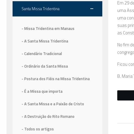
Em 29 de
Santa Missa Tridentina
uma Asso
uma cong
suas pri
- Missa Tridentina em Manaus
as Const
- A Santa Missa Tridentina
No fim d
congrega
- Calendário Tradicional
Ficou co
- Ordinário da Santa Missa
B. Maria
- Postura dos Fiéis na Missa Tridentina
- É a Missa que importa
- A Santa Missa e a Paixão de Cristo
- A Destruição do Rito Romano
- Todos os artigos