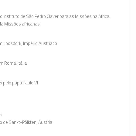
 Instituto de São Pedro Claver para as Missões na Africa.
da Missões africanas"
em Loosdork, Império Austríaco
m Roma, Itália
5 pelo papa Paulo VI
o
o de Sankt-Põlkten, Áustria