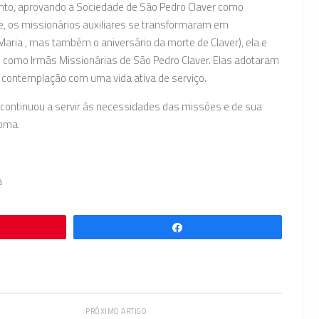
nto, aprovando a Sociedade de São Pedro Claver como
e, os missionários auxiliares se transformaram em
Maria , mas também o aniversário da morte de Claver), ela e
como Irmãs Missionárias de São Pedro Claver. Elas adotaram
a contemplação com uma vida ativa de serviço.
a continuou a servir às necessidades das missões e de sua
Roma.
a
Compartilhar
PRÓXIMO ARTIGO