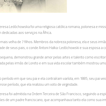
eresa Ledóchowska foi uma religiosa católica romana, polonesa e missi
 dedicadas aos serviços na África.
a mais velha de 7 filhos. Membros da nobreza polonesa, ela e seus irm
ade de seus pais, o conde Antoni Halka-Ledóchowski e sua esposa a c
equena, demonstrou grande amor pelas artes e talento como escritora
ada pelas irmãs de Loreto e em sua vida escolar também mostrou uma de
o período em que seu pai e ela contraíram varíola, em 1885, seu pai vei
esse período, que ela realizou um voto de virgindade.
eresa foi admitida na Ordem Terceira de São Francisco, seguindo a espi
ões de um padre franciscano, que acompanhava tanto ela como sua ir