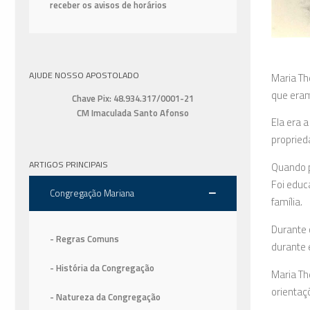
receber os avisos de horários
AJUDE NOSSO APOSTOLADO
Maria Th
que eram
Chave Pix: 48.934.317/0001-21
CM Imaculada Santo Afonso
Ela era 
propried
ARTIGOS PRINCIPAIS
Quando p
Foi educ
Congregação Mariana
família.
Durante 
- Regras Comuns
durante 
- História da Congregação
Maria Th
orientaç
- Natureza da Congregação