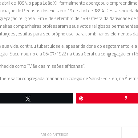
 abril de 1894, o papa Leão XIII formalmente abençoou o empreendime
ciação de Piedosos dos Fiéis em 19 de abril de 1894. Dessa sociedad
regação religiosa . Em 8 de setembro de 1897 (festa da Natividade de 
meiras companheiras professaram seus votos religiosos permanentes 
ituições Jesuítas para seu próprio uso, para combinar os elementos d
e sua vida, contraiu tuberculose e, apesar da dor e do esgotamento, el
ção. Sucumbiu no dia 06/07/1922 na Casa Geral da congregação em 
nhecida como “Mãe das missões africanas”.
 Theresa foi congregada mariana no colégio de Sankt-Põlkten, na Áustri
Twittar
Pin
9
ARTIGO ANTERIOR