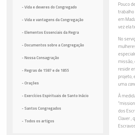
Pouco de
- Vida e deveres do Congregado
trabalho
em Madag
- Vida e vantagens da Congregação
vez ela 
- Elementos Essenciais da Regra
No servi
- Documentos sobre a Congregação
mulheres
especial
- Nossa Consagração
missão,
residir 
- Regras de 1587
e de 1855
projeto,
- Orações
uma
can
À medida
- Exercícios Espirituais de Santo Inácio
"mission
- Santos Congregados
dos Escr
Claver ,
- Todos os artigos
Escravos