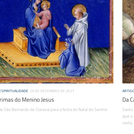
ESPIRITUALIDADE
26 DE DEZEMBRO DE 2021
ARTIG
rimas do Menino Jesus
Da C
e São Bernardo de Claraval para a festa do Natal do Senhor
Santo 
que o 
casta, 