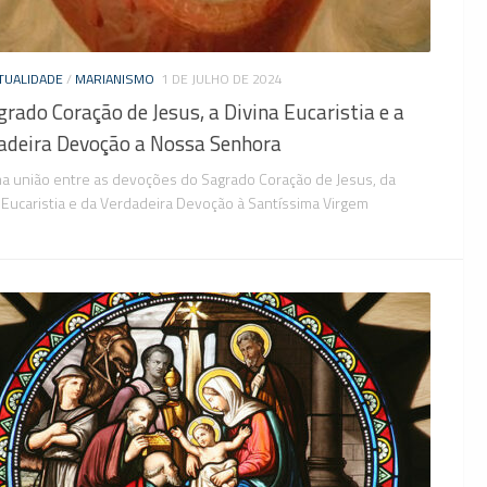
TUALIDADE
/
MARIANISMO
1 DE JULHO DE 2024
grado Coração de Jesus, a Divina Eucaristia e a
adeira Devoção a Nossa Senhora
ma união entre as devoções do Sagrado Coração de Jesus, da
 Eucaristia e da Verdadeira Devoção à Santíssima Virgem