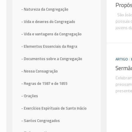
Propós
- Natureza da Congregação
São João
possuía 
- Vida e deveres do Congregado
jovens d
- Vida e vantagens da Congregação
- Elementos Essenciais da Regra
- Documentos sobre a Congregação
ARTIGO
/
Sermão
- Nossa Consagração
Celebramo
- Regras de 1587
e de 1855
precisam
presentes
- Orações
- Exercícios Espirituais de Santo Inácio
- Santos Congregados