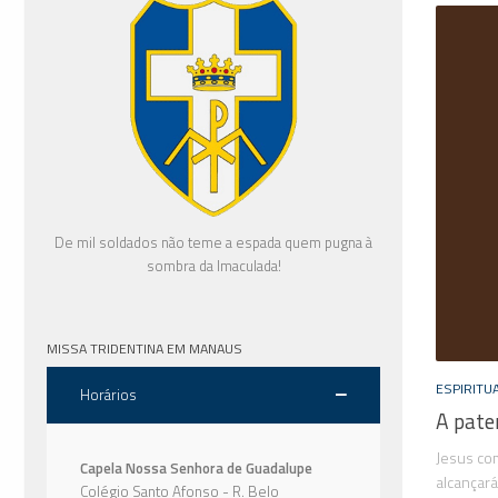
De mil soldados não teme a espada quem pugna à
sombra da Imaculada!
MISSA TRIDENTINA EM MANAUS
ESPIRITU
Horários
A pate
Jesus com
Capela Nossa Senhora de Guadalupe
alcançar
Colégio Santo Afonso - R. Belo