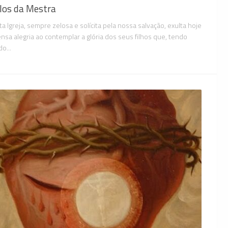
los da Mestra
ta Igreja, sempre zelosa e solícita pela nossa salvação, exulta hoje
nsa alegria ao contemplar a glória dos seus filhos que, tendo
o...