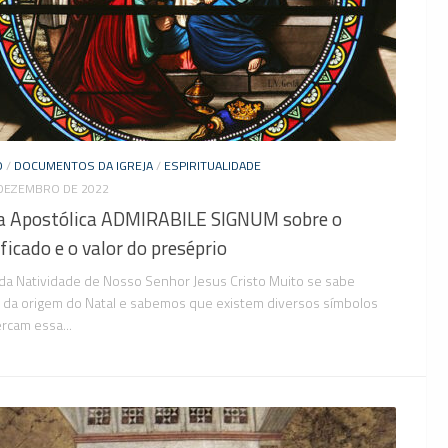
O
/
DOCUMENTOS DA IGREJA
/
ESPIRITUALIDADE
 DEZEMBRO DE 2022
a Apostólica ADMIRABILE SIGNUM sobre o
ificado e o valor do preséprio
da Natividade de Nosso Senhor Jesus Cristo Muito se sabe
 da origem do Natal e sabemos que existem diversos símbolos
rcam essa...