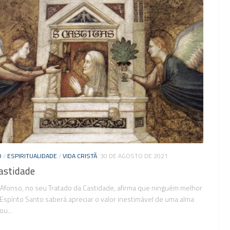
O
/
ESPIRITUALIDADE
/
VIDA CRISTÃ
30 DE AGOSTO DE 2021
astidade
Afonso, no seu Tratado da Castidade, afirma que ninguém melhor
Espírito Santo saberá apreciar o valor inestimável de uma alma
ou...