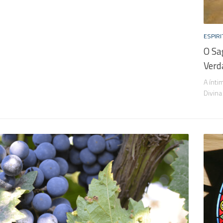
ESPIRI
O Sa
Verd
A ínti
Divina