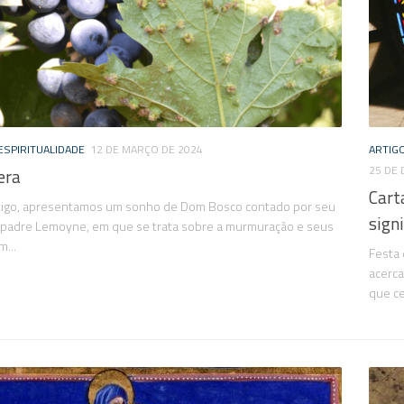
ESPIRITUALIDADE
12 DE MARÇO DE 2024
ARTIG
25 DE
era
Cart
tigo, apresentamos um sonho de Dom Bosco contado por seu
sign
, padre Lemoyne, em que se trata sobre a murmuração e seus
m...
Festa 
acerca
que ce