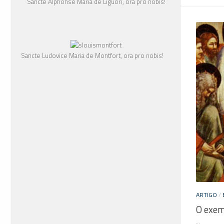
Sancte Alphonse Maria de Liguori, ora pro nobis!
Sancte Ludovice Maria de Montfort, ora pro nobis!
ARTIGO
/
O exem