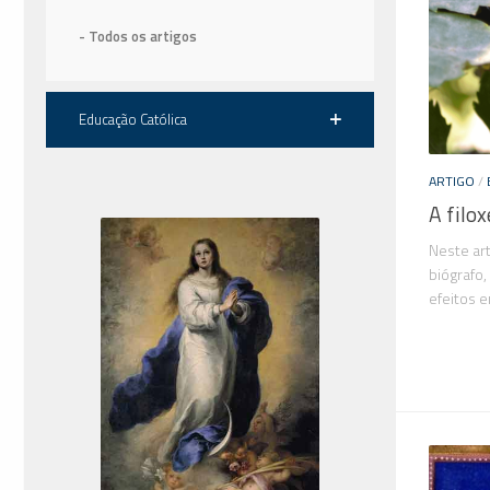
- Todos os artigos
Educação Católica
ARTIGO
/
A filox
Neste ar
biógrafo
efeitos e