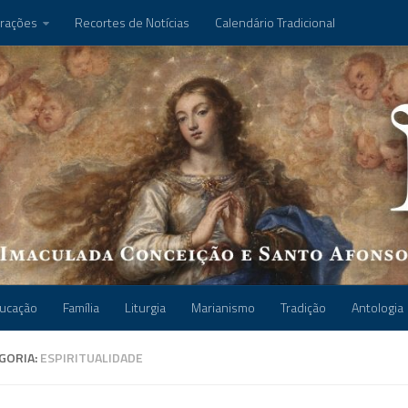
rações
Recortes de Notícias
Calendário Tradicional
ucação
Família
Liturgia
Marianismo
Tradição
Antologia
GORIA:
ESPIRITUALIDADE