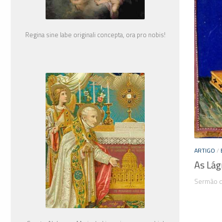
Regina sine labe originali concepta, ora pro nobis!
ARTIGO
/
As Lág
Sermão d