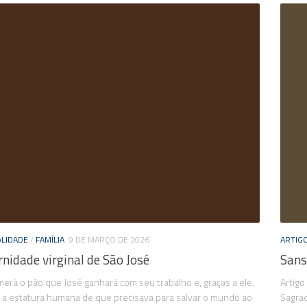
ALIDADE
/
FAMÍLIA
9 DE MARÇO DE 2026
ARTIG
rnidade virginal de São José
Sans
erá o pão que José ganhará com seu trabalho e, graças a ele,
Artigo
á a estatura humana de que precisava para salvar o mundo ao
Sagra