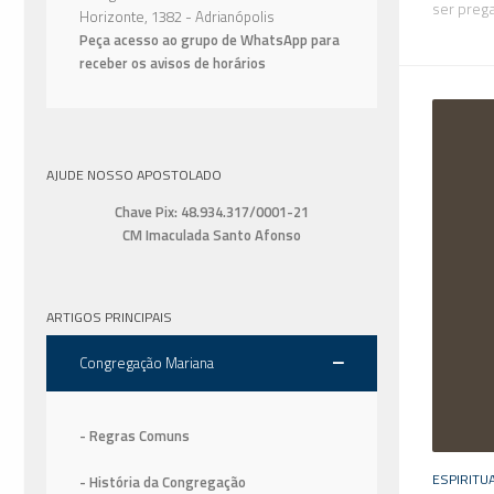
ser preg
Horizonte, 1382 - Adrianópolis
Peça acesso ao grupo de WhatsApp para
receber os avisos de horários
AJUDE NOSSO APOSTOLADO
Chave Pix: 48.934.317/0001-21
CM Imaculada Santo Afonso
ARTIGOS PRINCIPAIS
Congregação Mariana
- Regras Comuns
ESPIRITU
- História da Congregação