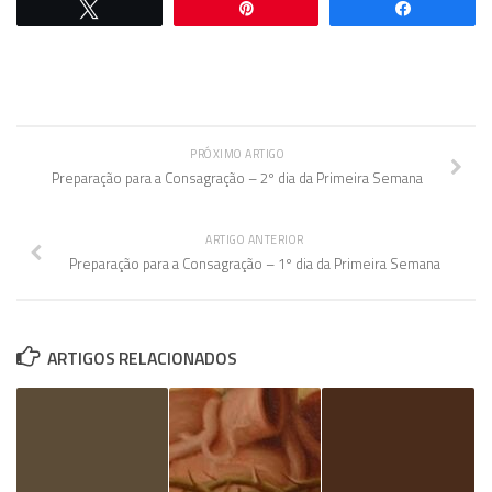
Twittar
Pin
Comparti
PRÓXIMO ARTIGO
Preparação para a Consagração – 2º dia da Primeira Semana
ARTIGO ANTERIOR
Preparação para a Consagração – 1º dia da Primeira Semana
ARTIGOS RELACIONADOS