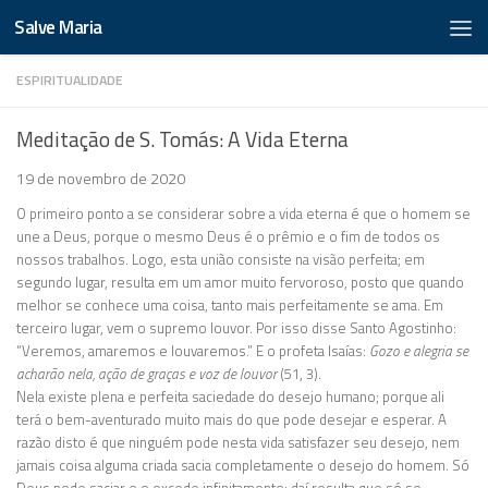
Salve Maria
ESPIRITUALIDADE
Meditação de S. Tomás: A Vida Eterna
19 de novembro de 2020
O primeiro ponto a se considerar sobre a vida eterna é que o homem se
une a Deus, porque o mesmo Deus é o prêmio e o fim de todos os
nossos trabalhos. Logo, esta união consiste na visão perfeita; em
segundo lugar, resulta em um amor muito fervoroso, posto que quando
melhor se conhece uma coisa, tanto mais perfeitamente se ama. Em
terceiro lugar, vem o supremo louvor. Por isso disse Santo Agostinho:
“Veremos, amaremos e louvaremos.” E o profeta Isaías:
Gozo e alegria se
acharão nela, ação de graças e voz de louvor
(51, 3).
Nela existe plena e perfeita saciedade do desejo humano; porque ali
terá o bem-aventurado muito mais do que pode desejar e esperar. A
razão disto é que ninguém pode nesta vida satisfazer seu desejo, nem
jamais coisa alguma criada sacia completamente o desejo do homem. Só