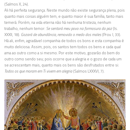
(Salmos X, 24).
Ali há perfeita segurança. Neste mundo não existe segurança plena, pois
quanto mais coisas alguém tem, e quanto maior é sua família, tanto mais
temerá. Porém, na vida eterna não há nenhuma tristeza, nenhum
trabalho, nenhum temor:
Se sentará meu povo na formosura da paz
(Is.
XXXII, 18).
Gozará de abundância, removido o medo dos males
(Prov. I, 33).
Há ali, enfim, agradável companhia de todos os bons e esta companhia é
muito deliciosa. Assim, pois, os santos tem todos os bens e cada qual
ama ao outro como a si mesmo. Por este motivo, gozarão do bem do
outro como sendo seu; pois ocorre que a alegria e o gozo de cada um
se acrescentam mais, quanto mais os bens são desfrutados entre si:
Todos os que moram em Ti vivem em alegria
(Salmos LXXXVI, 7).