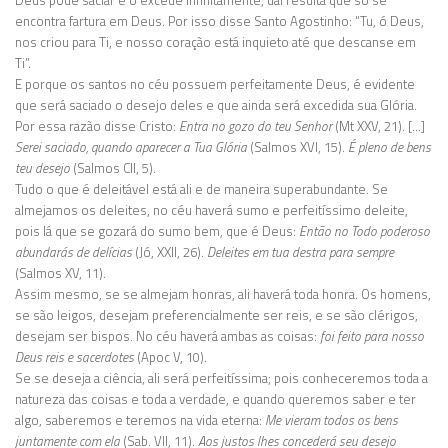
Deus pode saciar e o excede infinitamente; daí resulta que só se
encontra fartura em Deus. Por isso disse Santo Agostinho: “Tu, ó Deus,
nos criou para Ti, e nosso coração está inquieto até que descanse em
Ti”.
E porque os santos no céu possuem perfeitamente Deus, é evidente
que será saciado o desejo deles e que ainda será excedida sua Glória.
Por essa razão disse Cristo:
Entra no gozo do teu Senhor
(Mt XXV, 21). […]
Serei saciado, quando aparecer a Tua Glória
(Salmos XVI, 15).
É pleno de bens
teu desejo
(Salmos CII, 5).
Tudo o que é deleitável está ali e de maneira superabundante. Se
almejamos os deleites, no céu haverá sumo e perfeitíssimo deleite,
pois lá que se gozará do sumo bem, que é Deus:
Então no Todo poderoso
abundarás de delícias
(Jó, XXII, 26).
Deleites em tua destra para sempre
(Salmos XV, 11).
Assim mesmo, se se almejam honras, ali haverá toda honra. Os homens,
se são leigos, desejam preferencialmente ser reis, e se são clérigos,
desejam ser bispos. No céu haverá ambas as coisas:
foi feito para nosso
Deus reis e sacerdotes
(Apoc V, 10).
Se se deseja a ciência, ali será perfeitíssima; pois conheceremos toda a
natureza das coisas e toda a verdade, e quando queremos saber e ter
algo, saberemos e teremos na vida eterna:
Me vieram todos os bens
juntamente com ela
(Sab. VII, 11).
Aos justos lhes concederá seu desejo