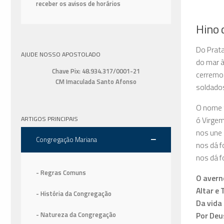
receber os avisos de horários
Hino 
Do Prat
AJUDE NOSSO APOSTOLADO
do mar à
Chave Pix: 48.934.317/0001-21
cerremos
CM Imaculada Santo Afonso
soldado
O nome t
ó Virge
ARTIGOS PRINCIPAIS
nos une 
Congregação Mariana
nos dá fo
nos dá f
- Regras Comuns
O avern
Altar e
- História da Congregação
Da vida
Por Deu
- Natureza da Congregação