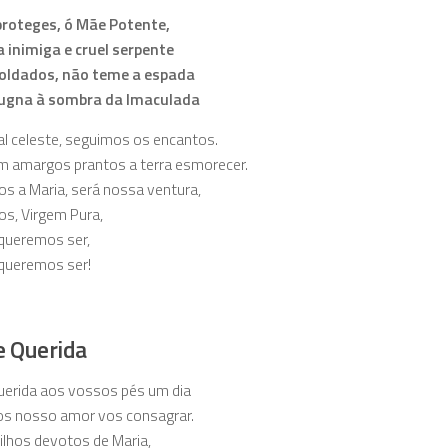
proteges, ó Mãe Potente,
 inimiga e cruel serpente
soldados, não teme a espada
gna à sombra da Imaculada
l celeste, seguimos os encantos.
m amargos prantos a terra esmorecer.
s a Maria, será nossa ventura,
hos, Virgem Pura,
queremos ser,
queremos ser!
 Querida
uerida aos vossos pés um dia
s nosso amor vos consagrar.
lhos devotos de Maria,