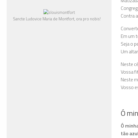
Matizada
Congrega
Contra a
Sancte Ludovice Maria de Montfort, ora pro nobis!
Converte
Em um te
Seja o p
Um alta
Neste ce
Vossa fit
Neste m
Vosso esc
Ó min
Ó minha 
tão azul