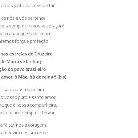
ramos junto ao vosso altar!
 de nós a vós pertence
-nos sempre em vosso coração!
puro amor que tudo vence
remos força e proteção!
 nas estrelas do Cruzeiro
de Maria vê brilhar;
ção do povo brasileiro
amor, ó Mãe, há de reinar! (bis)
zul será nossa bandeira
o vosso puro e santo amor,
ha que é nossa companheira,
rá em nós sempre o fervor.
ta faltar-nos a coragem,
amor virá nos socorrer: