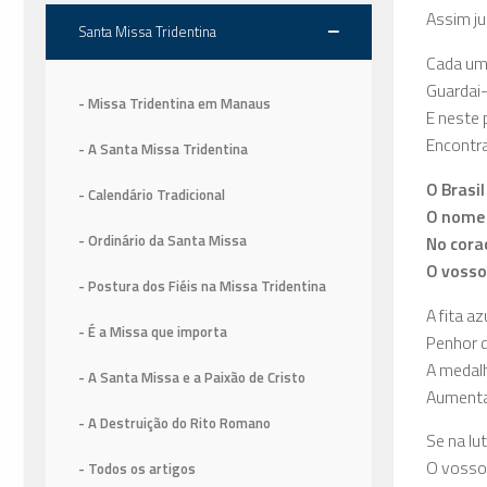
Assim ju
Santa Missa Tridentina
Cada um
Guardai
- Missa Tridentina em Manaus
E neste 
Encontra
- A Santa Missa Tridentina
O Brasil
- Calendário Tradicional
O nome 
- Ordinário da Santa Missa
No cora
O vosso 
- Postura dos Fiéis na Missa Tridentina
A fita a
- É a Missa que importa
Penhor d
A medal
- A Santa Missa e a Paixão de Cristo
Aumenta
- A Destruição do Rito Romano
Se na lu
O vosso 
- Todos os artigos