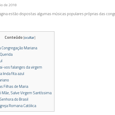
io de 2018
gina estão dispostas algumas músicas populares próprias das congr
Conteúdo
[
ocultar
]
a Congregação Mariana
Querida
ul
ai-vos falanges da virgem
 linda fita azul
riano
as Filhas de Maria
 ó Mãe, Salve Virgem Santíssima
 Senhora do Brasil
Igreja Romana Católica