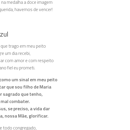
o na medalha a doce imagem
uerida, havemos de vencer!
Azul
l que trago em meu peito
re um dia recebi,
var com amor e com respeito
ano fiel eu prometi.
 como um sinal em meu peito
tar que sou filho de Maria
er sagrado que tenho,
 mal combater.
sus, se preciso, a vida dar
a, nossa Mãe, glorificar.
de todo congregado,