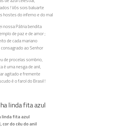
s de azul celestial,
dos ! Vós sois baluarte
s hostes do inferno e do mal
i nossa Pátria bendita
mplo de paz e de amor ;
eito de cada mariano
r consagrado ao Senhor
́u de procelas sombrio,
a é uma nesga de anil,
ar agitado e fremente
udo é o farol do Brasil !
ha linda fita azul
linda fita azul
, cor do céu do anil