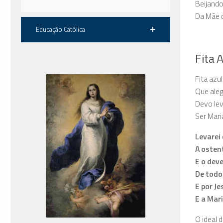
Beijand
Da Mãe q
Educação Católica
Fita 
Fita azu
Que aleg
Devo le
Ser Mari
Levarei
A osten
E o dev
De todo
E por Je
E a Mari
O ideal 