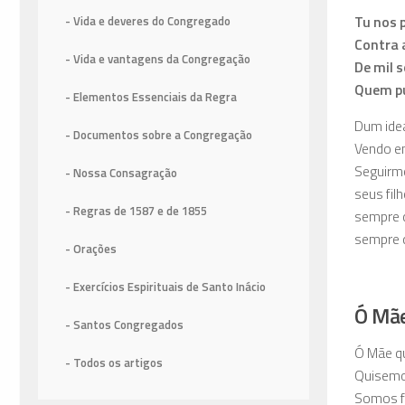
Tu nos 
- Vida e deveres do Congregado
Contra a
- Vida e vantagens da Congregação
De mil 
Quem pu
- Elementos Essenciais da Regra
Dum idea
- Documentos sobre a Congregação
Vendo e
Seguirmo
- Nossa Consagração
seus fil
- Regras de 1587
e de 1855
sempre 
sempre 
- Orações
- Exercícios Espirituais de Santo Inácio
Ó Mãe
- Santos Congregados
Ó Mãe q
- Todos os artigos
Quisemo
Somos fi