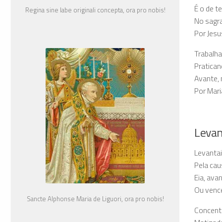
É o de t
Regina sine labe originali concepta, ora pro nobis!
No sagr
Por Jesu
Trabalha
Pratican
Avante, 
Por Mari
Levan
Levantai
Pela cau
Eia, avan
Ou vence
Sancte Alphonse Maria de Liguori, ora pro nobis!
Concentr