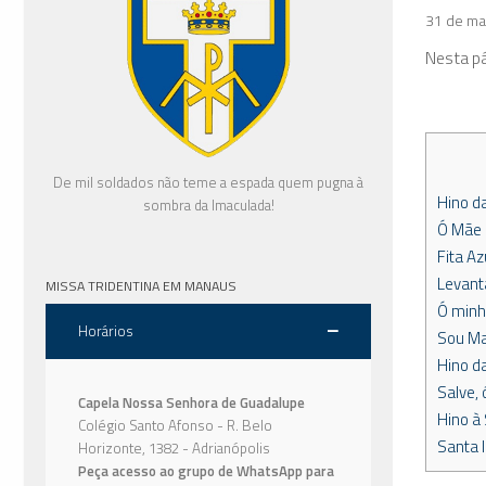
31 de ma
Nesta pá
De mil soldados não teme a espada quem pugna à
Hino d
sombra da Imaculada!
Ó Mãe 
Fita Az
Levant
MISSA TRIDENTINA EM MANAUS
Ó minha
Horários
Sou Ma
Hino d
Salve,
Capela Nossa Senhora de Guadalupe
Hino à
Colégio Santo Afonso - R. Belo
Santa 
Horizonte, 1382 - Adrianópolis
Peça acesso ao grupo de WhatsApp para