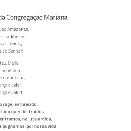
da Congregação Mariana
a ao Amazonas,
s cordilheiras,
 as fileiras,
s do Senhor!
eu, Maria,
m Soberana,
e nos irmana,
rça e valor,
orça e valor!
o ruge, enfurecido,
 Trono quer destruídos
 entramos, na luta ardida,
s pugnamos, por nossa vida