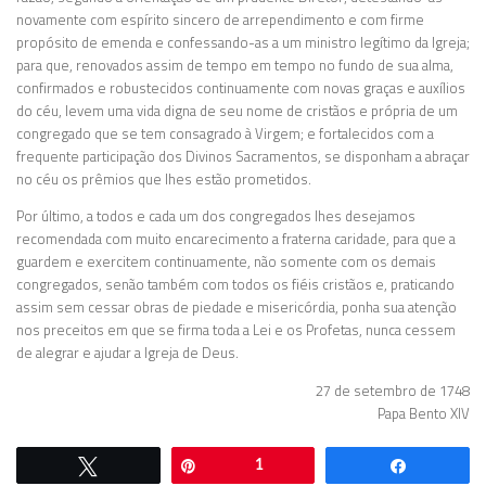
novamente com espírito sincero de arrependimento e com firme
propósito de emenda e confessando-as a um ministro legítimo da Igreja;
para que, renovados assim de tempo em tempo no fundo de sua alma,
confirmados e robustecidos continuamente com novas graças e auxílios
do céu, levem uma vida digna de seu nome de cristãos e própria de um
congregado que se tem consagrado à Virgem; e fortalecidos com a
frequente participação dos Divinos Sacramentos, se disponham a abraçar
no céu os prêmios que lhes estão prometidos.
Por último, a todos e cada um dos congregados lhes desejamos
recomendada com muito encarecimento a fraterna caridade, para que a
guardem e exercitem continuamente, não somente com os demais
congregados, senão também com todos os fiéis cristãos e, praticando
assim sem cessar obras de piedade e misericórdia, ponha sua atenção
nos preceitos em que se firma toda a Lei e os Profetas, nunca cessem
de alegrar e ajudar a Igreja de Deus.
27 de setembro de 1748
Papa Bento XIV
Twittar
Pin
1
Comparti