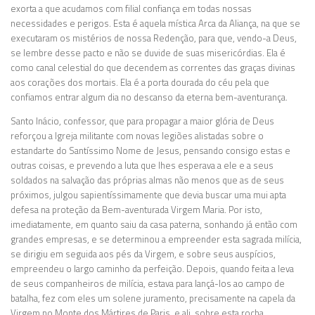
exorta a que acudamos com filial confiança em todas nossas
necessidades e perigos. Esta é aquela mística Arca da Aliança, na que se
executaram os mistérios de nossa Redenção, para que, vendo-a Deus,
se lembre desse pacto e não se duvide de suas misericórdias. Ela é
como canal celestial do que decendem as correntes das graças divinas
aos corações dos mortais. Ela é a porta dourada do céu pela que
confiamos entrar algum dia no descanso da eterna bem-aventurança.
Santo Inácio, confessor, que para propagar a maior glória de Deus
reforçou a Igreja militante com novas legiões alistadas sobre o
estandarte do Santíssimo Nome de Jesus, pensando consigo estas e
outras coisas, e prevendo a luta que lhes esperava a ele e a seus
soldados na salvação das próprias almas não menos que as de seus
próximos, julgou sapientíssimamente que devia buscar uma mui apta
defesa na proteção da Bem-aventurada Virgem Maria. Por isto,
imediatamente, em quanto saiu da casa paterna, sonhando já então com
grandes empresas, e se determinou a empreender esta sagrada milícia,
se dirigiu em seguida aos pés da Virgem, e sobre seus auspícios,
empreendeu o largo caminho da perfeição. Depois, quando feita a leva
de seus companheiros de milícia, estava para lançá-los ao campo de
batalha, fez com eles um solene juramento, precisamente na capela da
Virgem no Monte dos Mártires de Paris, e ali, sobre esta rocha