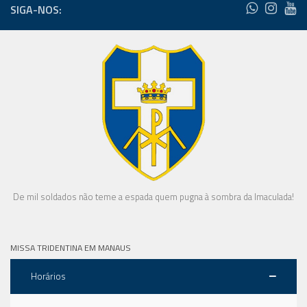
SIGA-NOS:
De mil soldados não teme a espada quem pugna à sombra da Imaculada!
MISSA TRIDENTINA EM MANAUS
Horários