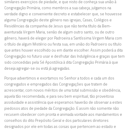
similares exercçiios de piedade, e que nisto de conheça sua união à
Congregação Primária, como membros a sua cabeça, julgamos na
verdade digno e conveniente decreto e estabelecer que, se houvesse
alguma Congregação deste gênero nas igrejas, Casas, Colégios e
Residências da companhia de Jesus que não tenha título da Bem-
aventurada Virgem Maria, senão de algum outro santo, ou de outro
gênero, haverá de eleger por Padroeira a Santíssima Virgem Maria com
o título de algum Mistério ou festa sua, em união do Padroeiro ou título
que antes houver escolhido ou em diante escolher. Assim poderá a dita
Congregação no futuro usar e desfrutar das Indulgência e graças que tem
sido concedidas pela Sé Apostólica à dita Congregação Primária à que
deseja agregar-se ou está já agregadas.
Porque advertimos e exortamos no Senhor a todos e cada um dos
congregados e empregados das Congregações que tratem de
acrescentar, com novos méritos de uma total submissão e obediência,
aquela tão recomendada, e para seu bem espiritual, tão proveitosa
assiduidade e assistência que esperamos haverão de observar a estes
piedosos atos de piedade da Congregação. E assim não somente não
recusem obedecer com pronta e animada vontade aos mandamentos e
conselhos do dito Prepósito Geral e dos particulares diretores
designados por ele em todas as coisas que pertencem ao estado e