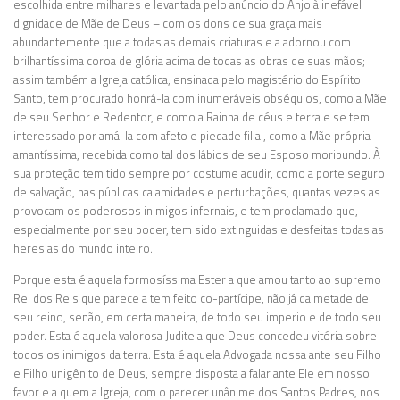
escolhida entre milhares e levantada pelo anúncio do Anjo à inefável
dignidade de Mãe de Deus – com os dons de sua graça mais
abundantemente que a todas as demais criaturas e a adornou com
brilhantíssima coroa de glória acima de todas as obras de suas mãos;
assim também a Igreja católica, ensinada pelo magistério do Espírito
Santo, tem procurado honrá-la com inumeráveis obséquios, como a Mãe
de seu Senhor e Redentor, e como a Rainha de céus e terra e se tem
interessado por amá-la com afeto e piedade filial, como a Mãe própria
amantíssima, recebida como tal dos lábios de seu Esposo moribundo. À
sua proteção tem tido sempre por costume acudir, como a porte seguro
de salvação, nas públicas calamidades e perturbações, quantas vezes as
provocam os poderosos inimigos infernais, e tem proclamado que,
especialmente por seu poder, tem sido extinguidas e desfeitas todas as
heresias do mundo inteiro.
Porque esta é aquela formosíssima Ester a que amou tanto ao supremo
Rei dos Reis que parece a tem feito co-partícipe, não já da metade de
seu reino, senão, em certa maneira, de todo seu imperio e de todo seu
poder. Esta é aquela valorosa Judite a que Deus concedeu vitória sobre
todos os inimigos da terra. Esta é aquela Advogada nossa ante seu Filho
e Filho unigênito de Deus, sempre disposta a falar ante Ele em nosso
favor e a quem a Igreja, com o parecer unânime dos Santos Padres, nos