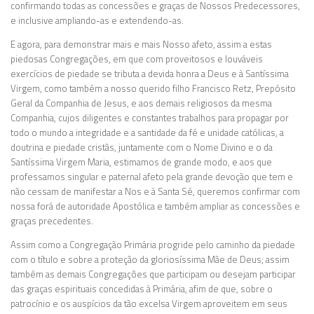
confirmando todas as concessões e graças de Nossos Predecessores,
e inclusive ampliando-as e extendendo-as.
E agora, para demonstrar mais e mais Nosso afeto, assim a estas
piedosas Congregações, em que com proveitosos e louváveis
exercícios de piedade se tributa a devida honra a Deus e à Santíssima
Virgem, como também a nosso querido filho Francisco Retz, Prepósito
Geral da Companhia de Jesus, e aos demais religiosos da mesma
Companhia, cujos diligentes e constantes trabalhos para propagar por
todo o mundo a integridade e a santidade da fé e unidade católicas, a
doutrina e piedade cristãs, juntamente com o Nome Divino e o da
Santíssima Virgem Maria, estimamos de grande modo, e aos que
professamos singular e paternal afeto pela grande devoção que tem e
não cessam de manifestar a Nos e à Santa Sé, queremos confirmar com
nossa forá de autoridade Apostólica e também ampliar as concessões e
graças precedentes.
Assim como a Congregação Primária progride pelo caminho da piedade
com o título e sobre a proteção da gloriosíssima Mãe de Deus; assim
também as demais Congregações que participam ou desejam participar
das graças espirituais concedidas à Primária, afim de que, sobre o
patrocínio e os auspícios da tão excelsa Virgem aproveitem em seus