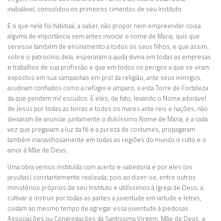
inabalável, consolidou os primeiros cimentos de seu Instituto.
E o que nele foi habitual, a saber, não propor nem empreender coisa
alguma de importância sem antes invocar o nome de Maria, quis que
servisse também de ensinamento a todos os seus filhos, e que assim,
sobre o patrocínio dela, esperaram a ajuda divina em todas as empresas
e trabalhos de sua profissão e que em todos os perigos a que se viram
expostos em sua campanhas em prol da religião, ante seus inimigos,
acudiram confiados como a refúgio e amparo, a esta Torre de Fortaleza
da que pendem mil escudos. E eles, de fato, levando o Nome adorável
de Jesus por todas as terras e todos os mares ante reis e nações, não
deixaram de anunciar juntamente o dulcíssimo Nome de Maria, e a cada
vez que pregavam a luz da fé e a pureza de costumes, propagaram
também maravilhosamente em todas as regiões do mundo o culto e o
amor à Mãe de Deus.
Uma obra vemos instituída com acerto e sabedoria e por eles (os
jesuítas) constantemente realizada; pois ao dizer-se, entre outros
ministérios próprios de seu Instituto e utilíssimos à Igreja de Deus, a
cultivar e instruir por todas as partes a juventude em virtude e letras,
cuidam ao mesmo tempo de agregar essa juventude à piedosas
Associações ou Congregações da Santíssima Virgem, Mãe de Deus, e