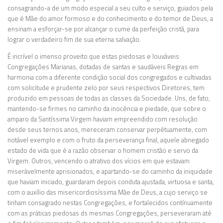
consagrando-a de um modo especial a seu culto e serviço, guiados pela
que é Mãe do amor formoso e do conhecimento e do temor de Deus, a
ensinam a esforçar-se por alcançar o cume da perfeição cristã, para
lograr o verdadeiro fim de sua eterna salvação.
É incrível o imenso proveito que estas piedosas e louváveis
Congregações Marianas, dotadas de santas e saudáveis Regras em
harmonia com a diferente condição social dos congregados e cultivadas
com solicitude e prudente zelo por seus respectivos Diretores, tem
produzido em pessoas de todas as classes da Sociedade. Uns, de fato,
mantendo-se firmes no caminho da inocência e piedade, que sobre o
amparo da Santíssima Virgem haviam empreendido com resolução
desde seus ternos anos, mereceram conservar perpétuamente, com
notável exemplo e com o fruto da perseverança final, aquele abnegado
estado de vida que é a razão observar o homem cristão e servo da
Virgem. Outros, vencendo o atrativo dos vícios em que estavam
miserávelmente aprisionados, e apartando-se do caminho da iniquidade
que haviam iniciado, guardaram depois conduta ajustada, virtuosa e santa,
com o auxílio das misericordiosíssima Mãe de Deus, a cujo serviço se
tinham consagrado nestas Congregações, e fortalecidos contínuamente
com as práticas piedosas ds mesmas Congregações, perseveraram até