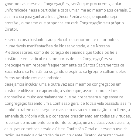
governo das mesmas Congregações, senão que procurem guardar
uniformidade nesse particular e cada um anime ao mesmo aos demais. E
assim o dia para ganhar a Indulgência Plenária seja, enquanto seja
possível, o mesmo que proponha em cada Congregação seu próprio
Diretor.
E sendo coisa bastante clara pelo dito anteriormente e por outras
inumeráveis manifestações de Nossa vontade, e de Nossos
Predecessores, como de coração desejamos que todos os fiéis
cristãos e em particular os membros destas Congregações se
preocupem em receber frequentemente os Santos Sacramentos da
Eucaristia e da Penitência segundo o espírito da Igreja, e colham deles
frutos verdadeiros e abundantes.
desejamos inculcar uma e outra vez aos mesmos congregados um
costume utilíssimo e aprovado, a saber: que, assim como se lhes
aconselha e muito acertadamente que se prepararem a ingressar na
Congregação fazendo um a Confissão geral de toda a vida passada, assim
também tratem de assegurar mais e mais sua reconciliação com Deus, a
emenda da própria vida e o constante crescimento em todas as virtudes,
recordando novamente com dor de coração, uma ou duas vezes ao ano,
as culpas cometidas desde a última Confissão Geral ou desde o uso da
razão, segundo a orientação de um prudente Diretor; detestando-as