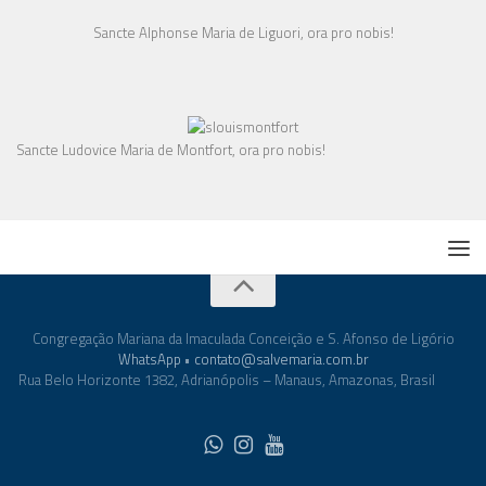
Sancte Alphonse Maria de Liguori, ora pro nobis!
Sancte Ludovice Maria de Montfort, ora pro nobis!
Congregação Mariana da Imaculada Conceição e S. Afonso de Ligório
WhatsApp
•
contato@salvemaria.com.br
Rua Belo Horizonte 1382, Adrianópolis – Manaus, Amazonas, Brasil