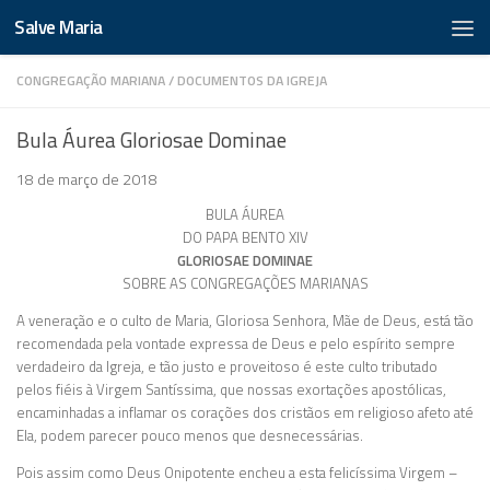
Salve Maria
CONGREGAÇÃO MARIANA
/
DOCUMENTOS DA IGREJA
Bula Áurea Gloriosae Dominae
18 de março de 2018
BULA ÁUREA
DO PAPA BENTO XIV
GLORIOSAE DOMINAE
SOBRE AS CONGREGAÇÕES MARIANAS
A veneração e o culto de Maria, Gloriosa Senhora, Mãe de Deus, está tão
recomendada pela vontade expressa de Deus e pelo espírito sempre
verdadeiro da Igreja, e tão justo e proveitoso é este culto tributado
pelos fiéis à Virgem Santíssima, que nossas exortações apostólicas,
encaminhadas a inflamar os corações dos cristãos em religioso afeto até
Ela, podem parecer pouco menos que desnecessárias.
Pois assim como Deus Onipotente encheu a esta felicíssima Virgem –