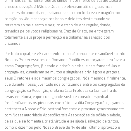
o fim felicíssimamente. Outros também, por mercê de sua afetuosa e
precoce devoção à Mãe de Deus, se elevaram até os graus mais
sublimes do amor divino; e abandonando com fortaleza e magnânimo
coração os vão e passageiros bens e deleites deste mundo se
retiraram ao mais santo e seguro estado de vida regular, donde,
cravados pelos votos religiosas na Cruz de Cristo, se entregaram
totalmente a sua própria perfeição e a trabalhar na salvação dos
próximos.
Por todo o qual, se vê claramente com quão prudente e saudável acordo
Nossos Predecessores os Romanos Pontífices outorgaram seu favor a
estas Congregações, já desde o princípio delas, e para fomentá-las e
propagá-las, cumularam se muitos e singulares privilégios e graças a
seus Diretores e aos mesmos congregados…Nós mesmos, finalmente,
que durante nossa juventude nos contávamos entre os congregados da
Congregação da Assunção, ereta na Casa Professa da Companhia de
Jesus em Roma, e que com grande susto e consolo espiritual
freqüentávamos os piedosos exercícios da dita Congregação, julgamos
pertencer a Nosso ofício pastoral fomentar e procurar generosamente
com Nossa autoridade Apostólica tais Associações de sólida piedade,
pelas que se fomenta a cristã virtude e se ajuda à salvação de tantos,
como o dizemos pelo Nosso Breve de 14 de abril último, aprovado e