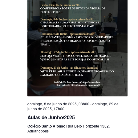
ã
d
o
o
d
v
e
i
v
s
i
u
a
s
l
u
E
a
v
i
e
s
n
t
domingo, 8 de junho de 2025, 08h00
-
domingo, 29 de
o
junho de 2025, 17h00
Aulas de Junho/2025
Colégio Santo Afonso
Rua Belo Horizonte 1382,
Adrianópolis