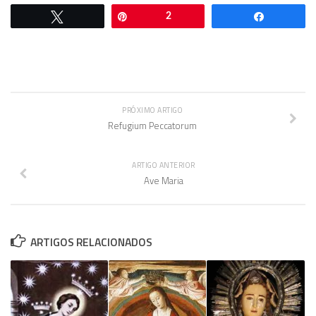
Twittar
Pin
2
Comparti
PRÓXIMO ARTIGO
Refugium Peccatorum
ARTIGO ANTERIOR
Ave Maria
ARTIGOS RELACIONADOS