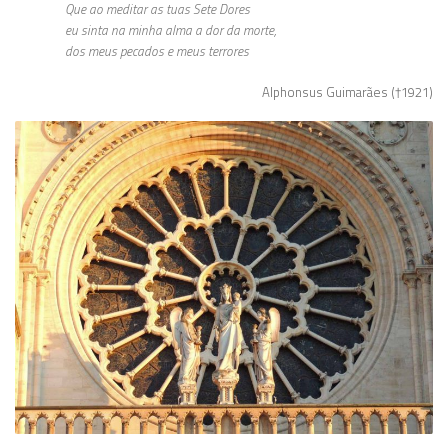
Que ao meditar as tuas Sete Dores
eu sinta na minha alma a dor da morte,
dos meus pecados e meus terrores
Alphonsus Guimarães (†1921)