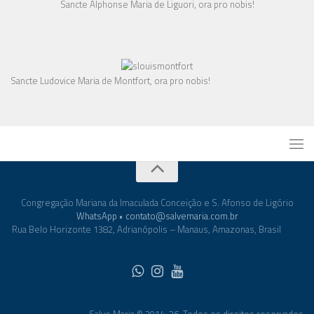
Sancte Alphonse Maria de Liguori, ora pro nobis!
Sancte Ludovice Maria de Montfort, ora pro nobis!
Congregação Mariana da Imaculada Conceição e S. Afonso de Ligório
WhatsApp
•
contato@salvemaria.com.br
Rua Belo Horizonte 1382, Adrianópolis – Manaus, Amazonas, Brasil
Salve Maria © 2014-26. Todos os direitos reservados