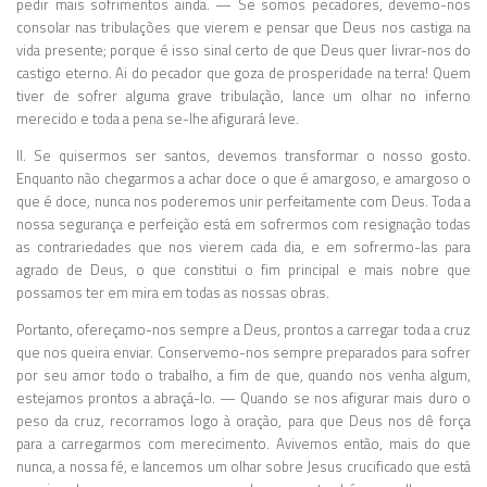
pedir mais sofrimentos ainda. — Se somos pecadores, devemo-nos
consolar nas tribulações que vierem e pensar que Deus nos castiga na
vida presente; porque é isso sinal certo de que Deus quer livrar-nos do
castigo eterno. Ai do pecador que goza de prosperidade na terra! Quem
tiver de sofrer alguma grave tribulação, lance um olhar no inferno
merecido e toda a pena se-lhe afigurará leve.
II. Se quisermos ser santos, devemos transformar o nosso gosto.
Enquanto não chegarmos a achar doce o que é amargoso, e amargoso o
que é doce, nunca nos poderemos unir perfeitamente com Deus. Toda a
nossa segurança e perfeição está em sofrermos com resignação todas
as contrariedades que nos vierem cada dia, e em sofrermo-las para
agrado de Deus, o que constitui o fim principal e mais nobre que
possamos ter em mira em todas as nossas obras.
Portanto, ofereçamo-nos sempre a Deus, prontos a carregar toda a cruz
que nos queira enviar. Conservemo-nos sempre preparados para sofrer
por seu amor todo o trabalho, a fim de que, quando nos venha algum,
estejamos prontos a abraçá-lo. — Quando se nos afigurar mais duro o
peso da cruz, recorramos logo à oração, para que Deus nos dê força
para a carregarmos com merecimento. Avivemos então, mais do que
nunca, a nossa fé, e lancemos um olhar sobre Jesus crucificado que está