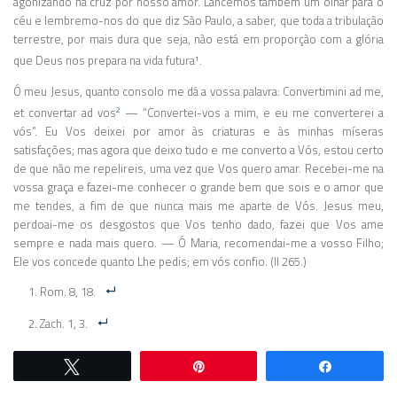
agonizando na cruz por nosso amor. Lancemos também um olhar para o
céu e lembremo-nos do que diz São Paulo, a saber, que toda a tribulação
terrestre, por mais dura que seja, não está em proporção com a glória
que Deus nos prepara na vida futura
.
1
Ó meu Jesus, quanto consolo me dá a vossa palavra: Convertimini ad me,
et convertar ad vos
— “Convertei-vos a mim, e eu me converterei a
2
vós”. Eu Vos deixei por amor às criaturas e às minhas míseras
satisfações; mas agora que deixo tudo e me converto a Vós, estou certo
de que não me repelireis, uma vez que Vos quero amar. Recebei-me na
vossa graça e fazei-me conhecer o grande bem que sois e o amor que
me tendes, a fim de que nunca mais me aparte de Vós. Jesus meu,
perdoai-me os desgostos que Vos tenho dado, fazei que Vos ame
sempre e nada mais quero. — Ó Maria, recomendai-me a vosso Filho;
Ele vos concede quanto Lhe pedis; em vós confio. (II 265.)
Rom. 8, 18.
Zach. 1, 3.
Twittar
Pin
Comparti