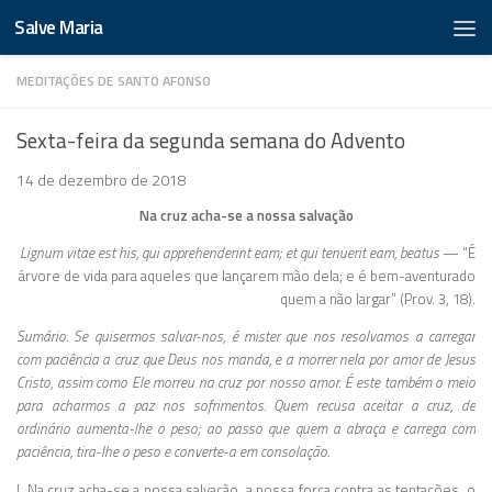
Salve Maria
MEDITAÇÕES DE SANTO AFONSO
Sexta-feira da segunda semana do Advento
14 de dezembro de 2018
Na cruz acha-se a nossa salvação
Lignum vitae est his, qui apprehenderint eam; et qui tenuerit eam, beatus
— “É
árvore de vida para aqueles que lançarem mão dela; e é bem-aventurado
quem a não largar” (Prov. 3, 18).
Sumário. Se quisermos salvar-nos, é mister que nos resolvamos a carregar
com paciência a cruz que Deus nos manda, e a morrer nela por amor de Jesus
Cristo, assim como Ele morreu na cruz por nosso amor. É este também o meio
para acharmos a paz nos sofrimentos. Quem recusa aceitar a cruz, de
ordinário aumenta-lhe o peso; ao passo que quem a abraça e carrega com
paciência, tira-lhe o peso e converte-a em consolação.
I. Na cruz acha-se a nossa salvação, a nossa força contra as tentações, o