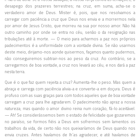
desapego dos prazeres terrestres; na cruz, em suma, acha-se o
verdadeiro amor de Deus. Mister é, pois, que nos resolvamos a
carregar com paciência a cruz que Deus nos envia e a morrermos nela
por amor de Jesus Cristo, que morreu na sua por nosso amor. Não há
outro caminho por onde se entra no céu, senão o da resignação nas
tribulações até à morte. — O meio para acharmos a paz nos próprios
padecimentos é a uniformidade com a vontade divina. Se não usarmos
deste meio, dirijamo-nos aonde quisermos, façamos quanto pudermos,
não conseguiremos subtrair-nos ao peso da cruz. Ao contrário, se a
carregarmos de boa vontade, a cruz nos levará ao céu, e nos dará a paz
nesta terra.
Que é o que faz quem rejeita a cruz? Aumenta-lhe o peso. Mas quem a
abraça e carrega com paciência alivia-a e converte-a em doçura. Deus é
profuso com as suas graças para com todos aqueles que de boa vontade
carregam a cruz para lhe agradarem. O padecimento não apraz a nossa
natureza; mas quando o amor divino reina num coração, fá-lo aceitável.
— Ah! Se considerássemos bem o estado de felicidade que gozaremos
no paraíso, se formos fiéis a Deus em sofrermos sem lamentos os
trabalhos da vida, de certo não nos queixaríamos de Deus quando nos
envia cruzes. Antes havíamos de lh´as agradecer, e até havíamos de