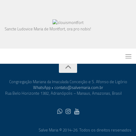
Sancte Ludovice Maria de Montfort, ora pro nobis!
Congregação Mariana da Imaculada Conceição e S. Afonso de Ligório
WhatsApp
•
contato@salvemaria.com.br
Rua Belo Horizonte 1382, Adrianópolis – Manaus, Amazonas, Brasil
Salve Maria © 2014-26. Todos os direitos reservados