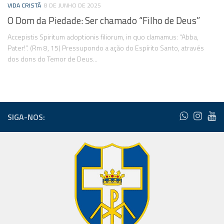
VIDA CRISTÃ
8 DE JUNHO DE 2025
O Dom da Piedade: Ser chamado “Filho de Deus”
Accepistis Spiritum adoptionis filiorum, in quo clamamus: “Abba,
Pater!”. (Rm 8, 15) Pressupondo a ação do Espírito Santo, através
dos dons do Temor de Deus...
SIGA-NOS: