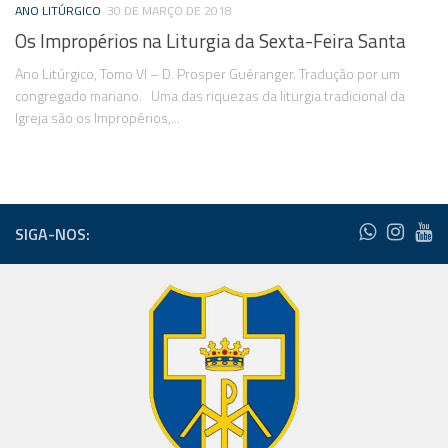
ANO LITÚRGICO
30 DE MARÇO DE 2018
Os Impropérios na Liturgia da Sexta-Feira Santa
Ano Litúrgico, Tomo VI – D. Prosper Guéranger. Tradução por um
congregado mariano. Uma das riquezas da liturgia tradicional da
Igreja são os Impropérios,...
SIGA-NOS: