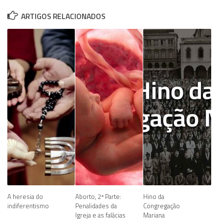
ARTIGOS RELACIONADOS
A heresia do
Aborto, 2ª Parte:
Hino da
indiferentismo
Penalidades da
Congregação
Igreja e as falácias
Mariana