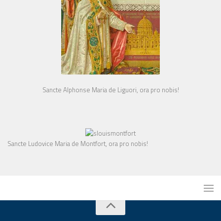
Sancte Alphonse Maria de Liguori, ora pro nobis!
Sancte Ludovice Maria de Montfort, ora pro nobis!