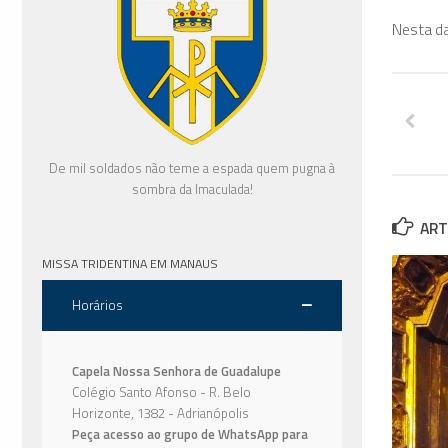
Nesta da
De mil soldados não teme a espada quem pugna à
sombra da Imaculada!
ART
MISSA TRIDENTINA EM MANAUS
Horários
Capela Nossa Senhora de Guadalupe
Colégio Santo Afonso - R. Belo
Horizonte, 1382 - Adrianópolis
Peça acesso ao grupo de WhatsApp para