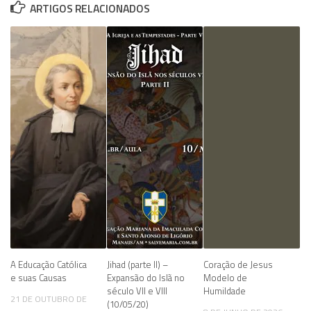
ARTIGOS RELACIONADOS
A Educação Católica
Jihad (parte II) –
Coração de Jesus
e suas Causas
Expansão do Islã no
Modelo de
século VII e VIII
Humildade
21 DE OUTUBRO DE
(10/05/20)