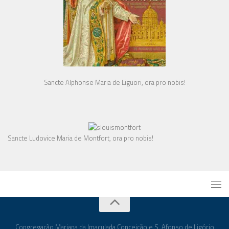
Sancte Alphonse Maria de Liguori, ora pro nobis!
Sancte Ludovice Maria de Montfort, ora pro nobis!
Congregação Mariana da Imaculada Conceição e S. Afonso de Ligório