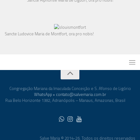
Sancte Alphonse Maria de Liguori, ora pro nobis!
Sancte Ludovice Maria de Montfort, ora pro nobis!
Congregação Mariana da Imaculada Conceição e S. Afonso de Ligório
WhatsApp
•
contato@salvemaria.com.br
Rua Belo Horizonte 1382, Adrianópolis – Manaus, Amazonas, Brasil
Salve Maria © 2014-26. Todos os direitos reservados