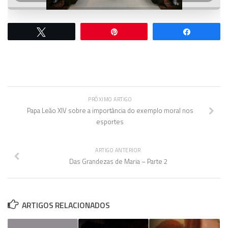
Twittar
Pin
Comparti
PRÓXIMO ARTIGO
Papa Leão XIV sobre a importância do exemplo moral nos
esportes
ARTIGO ANTERIOR
Das Grandezas de Maria – Parte 2
ARTIGOS RELACIONADOS