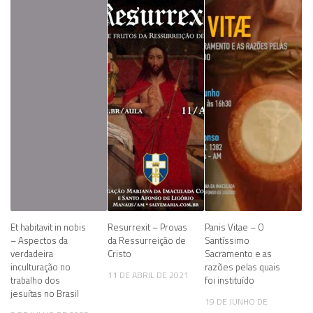
Et habitavit in nobis
Resurrexit – Provas
Panis Vitae – O
– Aspectos da
da Ressurreição de
Santíssimo
verdadeira
Cristo
Sacramento e as
inculturação no
razões pelas quais
11 DE ABRIL DE 2021
trabalho dos
foi instituído
jesuítas no Brasil
19 DE JUNHO DE