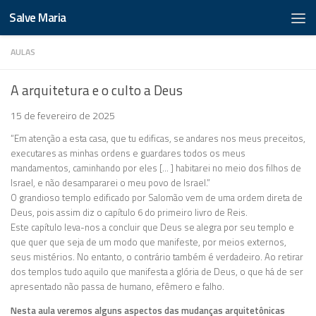
Salve Maria
AULAS
A arquitetura e o culto a Deus
15 de fevereiro de 2025
“Em atenção a esta casa, que tu edificas, se andares nos meus preceitos,
executares as minhas ordens e guardares todos os meus
mandamentos, caminhando por eles [… ] habitarei no meio dos filhos de
Israel, e não desampararei o meu povo de Israel.”
O grandioso templo edificado por Salomão vem de uma ordem direta de
Deus, pois assim diz o capítulo 6 do primeiro livro de Reis.
Este capítulo leva-nos a concluir que Deus se alegra por seu templo e
que quer que seja de um modo que manifeste, por meios externos,
seus mistérios. No entanto, o contrário também é verdadeiro. Ao retirar
dos templos tudo aquilo que manifesta a glória de Deus, o que há de ser
apresentado não passa de humano, efêmero e falho.
Nesta aula veremos alguns aspectos das mudanças arquitetônicas