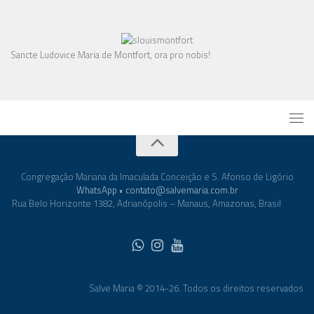
Sancte Ludovice Maria de Montfort, ora pro nobis!
Congregação Mariana da Imaculada Conceição e S. Afonso de Ligório
WhatsApp
•
contato@salvemaria.com.br
Rua Belo Horizonte 1382, Adrianópolis – Manaus, Amazonas, Brasil
Salve Maria © 2014-26. Todos os direitos reservados