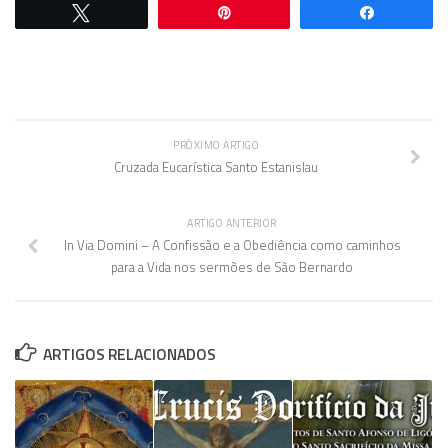
Twittar
Pin
Comparti
PRÓXIMO ARTIGO
Cruzada Eucarística Santo Estanislau
ARTIGO ANTERIOR
In Via Domini – A Confissão e a Obediência como caminhos
para a Vida nos sermões de São Bernardo
ARTIGOS RELACIONADOS