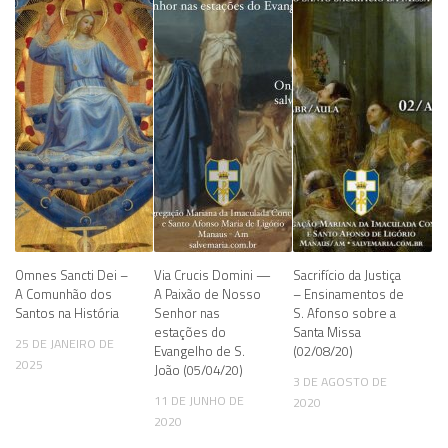
Omnes Sancti Dei –
Via Crucis Domini —
Sacrifício da Justiça
A Comunhão dos
A Paixão de Nosso
– Ensinamentos de
Santos na História
Senhor nas
S. Afonso sobre a
estações do
Santa Missa
25 DE JANEIRO DE
Evangelho de S.
(02/08/20)
2025
João (05/04/20)
3 DE AGOSTO DE
11 DE JUNHO DE
2020
2020