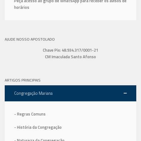
Peça acesso ao grupo de WhatsApp para receber os avisos de
horários
AJUDE NOSSO APOSTOLADO
Chave Pix: 48.934.317/0001-21
CM Imaculada Santo Afonso
ARTIGOS PRINCIPAIS
Congregação Mariana
- Regras Comuns
- História da Congregação
- Natureza da Congregação