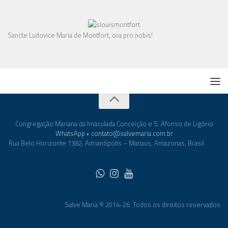
Sancte Ludovice Maria de Montfort, ora pro nobis!
Congregação Mariana da Imaculada Conceição e S. Afonso de Ligório
WhatsApp
•
contato@salvemaria.com.br
Rua Belo Horizonte 1382, Adrianópolis – Manaus, Amazonas, Brasil
Salve Maria © 2014-26. Todos os direitos reservados