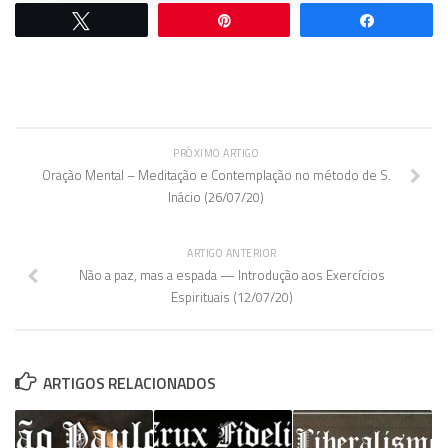
Twittar
Pin
Comparti
PRÓXIMO ARTIGO
Oração Mental – Meditação e Contemplação no método de S.
Inácio (26/07/20)
ARTIGO ANTERIOR
Não a paz, mas a espada — Introdução aos Exercícios
Espirituais (12/07/20)
ARTIGOS RELACIONADOS