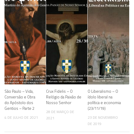
São Paulo – Vida,
Crux Fidelis – O
O Liberalismo – O
Conversão e Obra
Relógio da Paixão de
ídolo liberal na
do Apóstolo dos
Nosso Senhor
política e economia
Gentios – Parte 2
(23/11/19)
28 DE MARÇO DE
4 DE JULHO DE 2021
23 DE NOVEMBRO
2021
DE 2019