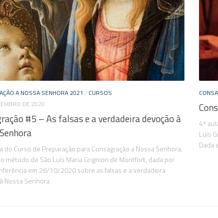
AÇÃO A NOSSA SENHORA 2021
/
CURSOS
CONSA
TEMBRO DE 2020
Cons
ração #5 – As falsas e a verdadeira devoção à
4ª au
Senhora
Luís G
Dada 
la do Curso de Preparação para Consagração a Nossa Senhora,
o método de São Luís Maria Grignion de Montfort, dada por
nferência em 26/10/2020 sobre as falsas e a verdadeira
à Nossa Senhora