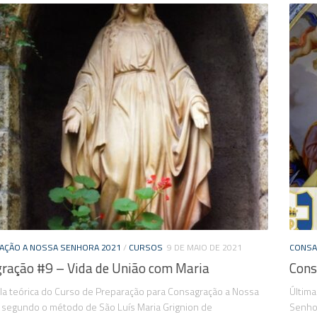
AÇÃO A NOSSA SENHORA 2021
/
CURSOS
9 DE MAIO DE 2021
CONSA
ração #9 – Vida de União com Maria
Cons
ula teórica do Curso de Preparação para Consagração a Nossa
Última
 segundo o método de São Luís Maria Grignion de
Senhor