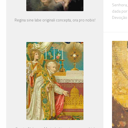
Senhora,
dada por
Devoção 
Regina sine labe originali concepta, ora pro nobis!