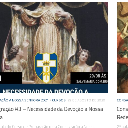
AÇÃO A NOSSA SENHORA 2021
/
CURSOS
29 DE AGOSTO DE 2020
CONSA
ração #3 – Necessidade da Devoção a Nossa
Cons
ra
Rede
 aula do Curso de Preparação para Consagração a Nossa
2ª au