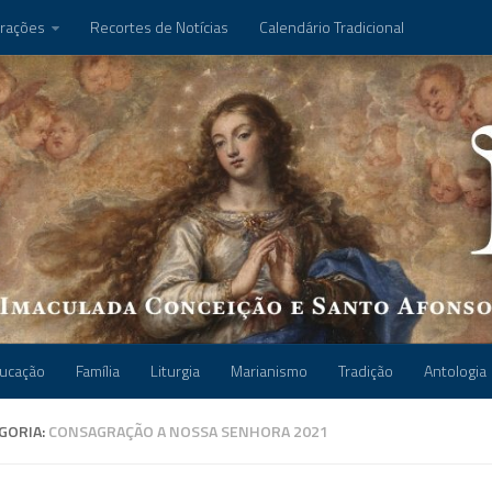
rações
Recortes de Notícias
Calendário Tradicional
ucação
Família
Liturgia
Marianismo
Tradição
Antologia
GORIA:
CONSAGRAÇÃO A NOSSA SENHORA 2021