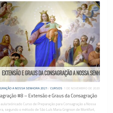
GRAÇÃO A NOSSA SENHORA 2021
/
CURSOS
1 DE NOVEMBRO DE 2020
agração #8 – Extensão e Graus da Consagração
 aula teóricado Curso de Preparação para Consagração a Nossa
a, segundo o método de São Luís Maria Grignion de Montfort,