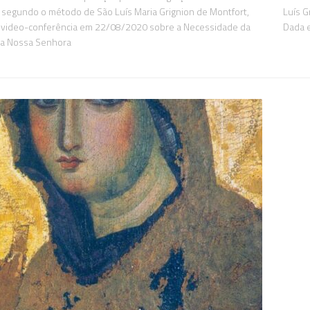
 segundo o método de São Luís Maria Grignion de Montfort,
Luís G
 video-conferência em 22/08/2020 sobre a Necessidade da
Dada 
a Nossa Senhora