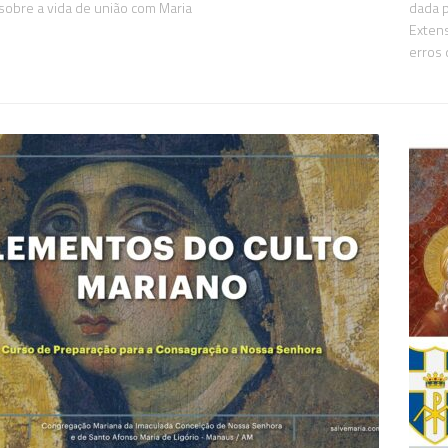
sobre a vida de união com Maria
dada 
Extens
erros