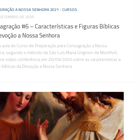
GRAÇÃO A NOSSA SENHORA 2021
/
CURSOS
 SETEMBRO DE 2020
agração #6 – Características e Figuras Bíblicas
evoção a Nossa Senhora
 aula do Curso de Preparação para Consagração a Nossa
a, segundo o método de São Luís Maria Grignion de Montfort,
or video-conferência em 26/09/2020 sobre as características e
s bíblicas da Devoção a Nossa Senhora