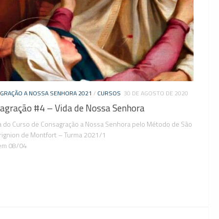
GRAÇÃO A NOSSA SENHORA 2021
/
CURSOS
30 DE AGOSTO DE 2020
agração #4 – Vida de Nossa Senhora
la do Curso de Consagração a Nossa Senhora pelo Método de São
rignion de Montfort – Turma 2021/1
em 08/04