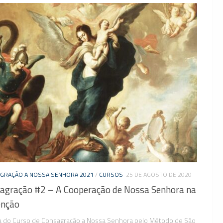
GRAÇÃO A NOSSA SENHORA 2021
/
CURSOS
25 DE AGOSTO DE 2020
agração #2 – A Cooperação de Nossa Senhora na
nção
la do Curso de Consagração a Nossa Senhora pelo Método de São