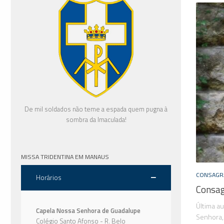
De mil soldados não teme a espada quem pugna à
sombra da Imaculada!
MISSA TRIDENTINA EM MANAUS
CONSAGR
Horários
Consag
Última a
Capela Nossa Senhora de Guadalupe
Senhora,
Colégio Santo Afonso - R. Belo