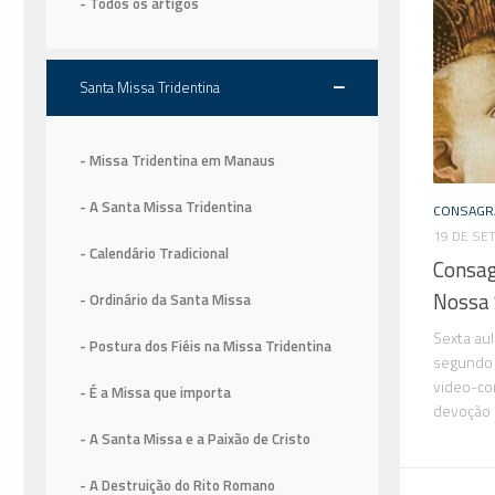
- Todos os artigos
Santa Missa Tridentina
- Missa Tridentina em Manaus
- A Santa Missa Tridentina
CONSAGR
19 DE SE
- Calendário Tradicional
Consag
Nossa 
- Ordinário da Santa Missa
Sexta au
- Postura dos Fiéis na Missa Tridentina
segundo 
video-co
- É a Missa que importa
devoção 
- A Santa Missa e a Paixão de Cristo
- A Destruição do Rito Romano