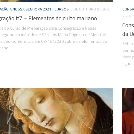
AÇÃO A NOSSA SENHORA 2021
/
CURSOS
3 DE OUTUBRO DE 2020
CONSA
26 DE
ração #7 – Elementos do culto mariano
Cons
ula do Curso de Preparação para Consagração a Nossa
da D
 segundo o método de São Luís Maria Grignion de Montfort,
 video-conferência em 03/10/2020 sobre os elementos do
Sétima
riano
Senhor
dada p
figura