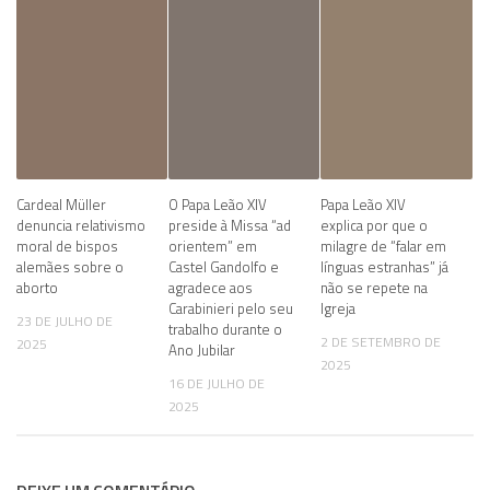
Cardeal Müller
O Papa Leão XIV
Papa Leão XIV
denuncia relativismo
preside à Missa “ad
explica por que o
moral de bispos
orientem” em
milagre de “falar em
alemães sobre o
Castel Gandolfo e
línguas estranhas” já
aborto
agradece aos
não se repete na
Carabinieri pelo seu
Igreja
23 DE JULHO DE
trabalho durante o
2 DE SETEMBRO DE
2025
Ano Jubilar
2025
16 DE JULHO DE
2025