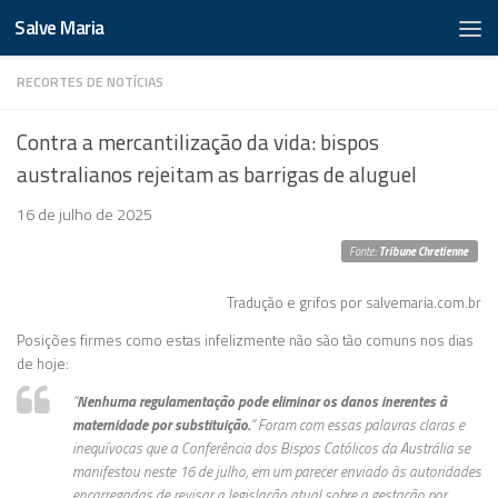
Salve Maria
RECORTES DE NOTÍCIAS
Contra a mercantilização da vida: bispos
australianos rejeitam as barrigas de aluguel
16 de julho de 2025
Fonte:
Tribune Chretienne
Tradução e grifos por salvemaria.com.br
Posições firmes como estas infelizmente não são tão comuns nos dias
de hoje:
“
Nenhuma regulamentação pode eliminar os danos inerentes à
maternidade por substituição.
” Foram com essas palavras claras e
inequívocas que a Conferência dos Bispos Católicos da Austrália se
manifestou neste 16 de julho, em um parecer enviado às autoridades
encarregadas de revisar a legislação atual sobre a gestação por