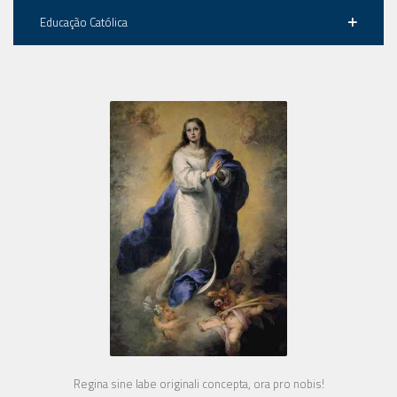
Educação Católica
Regina sine labe originali concepta, ora pro nobis!