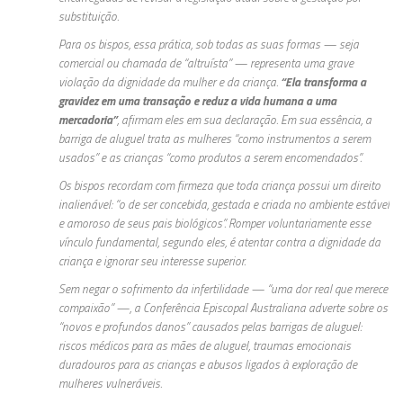
substituição.
Para os bispos, essa prática, sob todas as suas formas — seja
comercial ou chamada de “altruísta” — representa uma grave
violação da dignidade da mulher e da criança.
“Ela transforma a
gravidez em uma transação e reduz a vida humana a uma
mercadoria”
, afirmam eles em sua declaração. Em sua essência, a
barriga de aluguel trata as mulheres “como instrumentos a serem
usados” e as crianças “como produtos a serem encomendados”.
Os bispos recordam com firmeza que toda criança possui um direito
inalienável: “o de ser concebida, gestada e criada no ambiente estável
e amoroso de seus pais biológicos”. Romper voluntariamente esse
vínculo fundamental, segundo eles, é atentar contra a dignidade da
criança e ignorar seu interesse superior.
Sem negar o sofrimento da infertilidade — “uma dor real que merece
compaixão” —, a Conferência Episcopal Australiana adverte sobre os
“novos e profundos danos” causados pelas barrigas de aluguel:
riscos médicos para as mães de aluguel, traumas emocionais
duradouros para as crianças e abusos ligados à exploração de
mulheres vulneráveis.