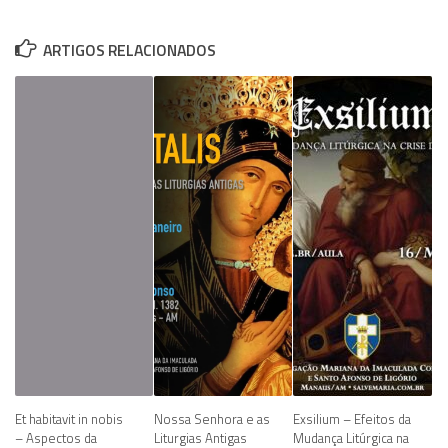
ARTIGOS RELACIONADOS
Et habitavit in nobis
Nossa Senhora e as
Exsilium – Efeitos da
– Aspectos da
Liturgias Antigas
Mudança Litúrgica na