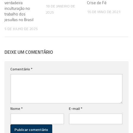
verdadeira
Crise de Fé
18 DE JANEIRO DE
inculturação no
16 DE MAIO DE 2021
2025
trabalho dos
jesuítas no Brasil
5 DE JULHO DE 2025
DEIXE UM COMENTÁRIO
Comentário
*
Nome
*
E-mail
*