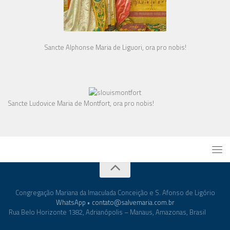
Sancte Alphonse Maria de Liguori, ora pro nobis!
Sancte Ludovice Maria de Montfort, ora pro nobis!
Congregação Mariana da Imaculada Conceição e S. Afonso de Ligório
WhatsApp
•
contato@salvemaria.com.br
Rua Belo Horizonte 1382, Adrianópolis – Manaus, Amazonas, Brasil