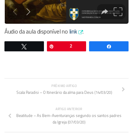
Áudio da aula disponível no
link
.
Twittar
Pin
2
Comparti
PRÓXIMO ARTIGO
Scala Paradisi – O Itinerário da alma para Deus (14/03/20)
ARTIGO ANTERIOR
Beatitude – As Bem-Aventuranças segundo os santos padres
da Igreja (07/03/20)