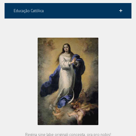
Educação Católica
Regina sine labe originali concepta, ora pro nobis!