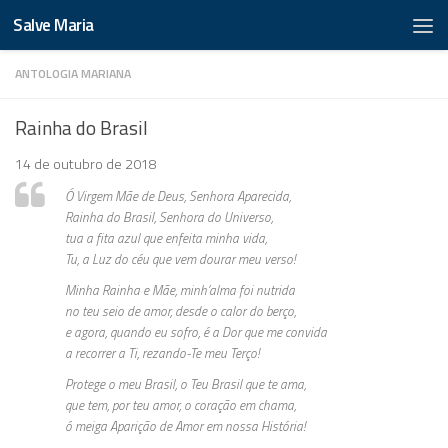
Salve Maria
ANTOLOGIA MARIANA
Rainha do Brasil
14 de outubro de 2018
Ó Virgem Mãe de Deus, Senhora Aparecida,
Rainha do Brasil, Senhora do Universo,
tua a fita azul que enfeita minha vida,
Tu, a Luz do céu que vem dourar meu verso!
Minha Rainha e Mãe, minh’alma foi nutrida
no teu seio de amor, desde o calor do berço,
e agora, quando eu sofro, é a Dor que me convida
a recorrer a Ti, rezando-Te meu Terço!
Protege o meu Brasil, o Teu Brasil que te ama,
que tem, por teu amor, o coração em chama,
ó meiga Aparição de Amor em nossa História!