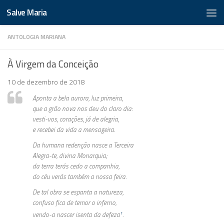
Salve Maria
ANTOLOGIA MARIANA
À Virgem da Conceição
10 de dezembro de 2018
Aponta a bela aurora, luz primeira,
que a grão nova nos deu do claro dia:
vesti-vos, corações, já de alegria,
e recebei da vida a mensageira.
Da humana redenção nasce a Terceira
Alegra-te, divina Monarquia;
da terra terás cedo a companhia,
do céu verás também a nossa feira.
De tal obra se espanta a natureza,
confuso fica de temor o inferno,
vendo-a nascer isenta da defeza
.
1