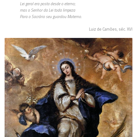
Lei geral era posta desde o eterno;
mas o Senhor da Lei toda limpeza
Para o Sacrário seu guardou Materno.
Luiz de Camões, séc. XVI