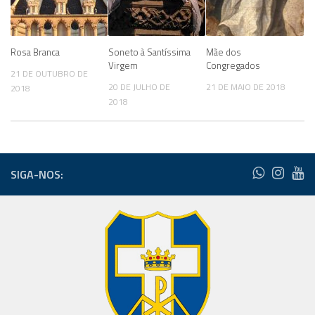
Rosa Branca
Soneto à Santíssima
Mãe dos
Virgem
Congregados
21 DE OUTUBRO DE
20 DE JULHO DE
21 DE MAIO DE 2018
2018
2018
SIGA-NOS: