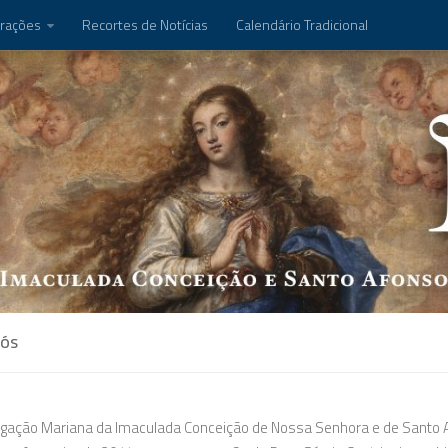
rações
Recortes de Notícias
Calendário Tradicional
NÓS
gação Mariana da Imaculada Conceição de Nossa Senhora e de Santo Af