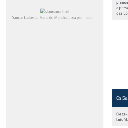
primei
a pers
das Co
Sancte Ludovice Maria de Montfort, ora pro nobis!
Os Sa
Elege-
Luís M