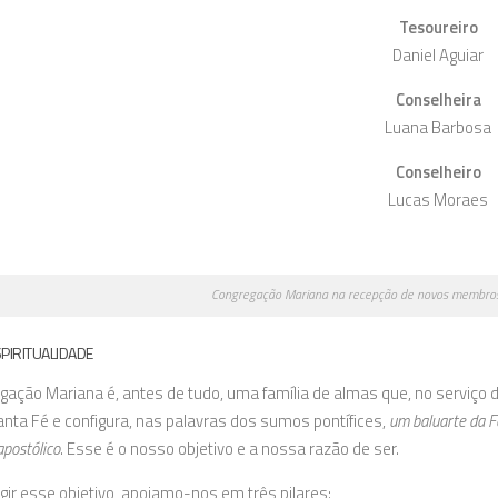
Tesoureiro
Daniel Aguiar
Conselheira
Luana Barbosa
Conselheiro
Lucas Moraes
Congregação Mariana na recepção de novos membr
PIRITUALIDADE
gação Mariana
é, antes de tudo, uma família de almas que, no serviç
nta Fé e configura, nas palavras dos sumos pontífices,
um baluarte da Fe
apostólico
. Esse é o nosso objetivo e a nossa razão de ser.
gir esse objetivo, apoiamo-nos em três pilares: