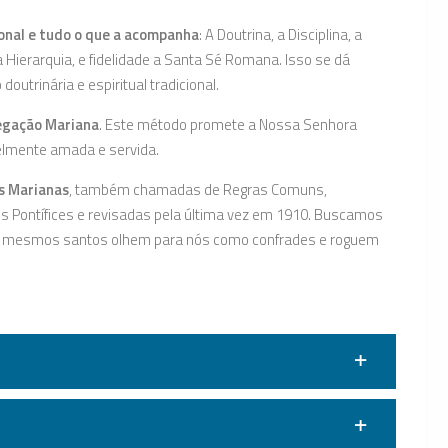
onal e tudo o que a acompanha
: A Doutrina, a Disciplina, a
 Hierarquia, e fidelidade a Santa Sé Romana. Isso se dá
outrinária e espiritual tradicional.
gação Mariana
. Este método promete a Nossa Senhora
ielmente amada e servida.
es Marianas
, também chamadas de Regras Comuns,
Pontífices e revisadas pela última vez em 1910. Buscamos
es mesmos santos olhem para nós como confrades e roguem