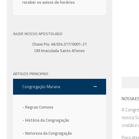
receber os avisos de horários
AJUDE NOSSO APOSTOLADO
Chave Pix: 48.934.317/0001-21
CM Imaculada Santo Afonso
ARTIGOS PRINCIPAIS
Congregação Mariana
NOSSA ES
- Regras Comuns
A
Congre
nossa Sa
- História da Congregação
cristão e 
- Natureza da Congregação
Para atin