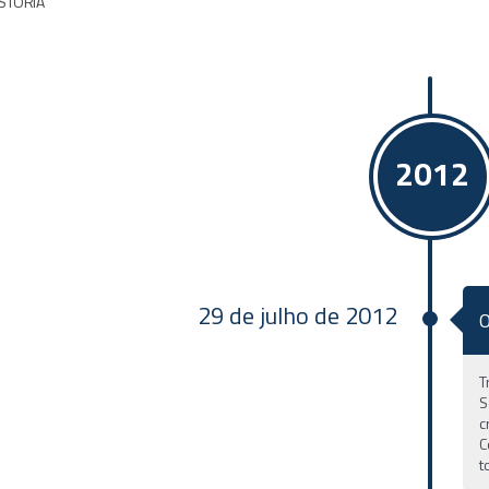
STÓRIA
2012
29 de julho de 2012
O
T
S
c
C
t