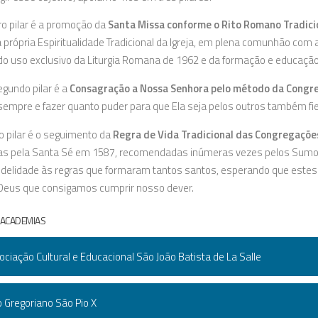
o pilar é a promoção da
Santa Missa conforme o Rito Romano Tradici
 própria Espiritualidade Tradicional da Igreja, em plena comunhão com a
do uso exclusivo da Liturgia Romana de 1962 e da formação e educação d
gundo pilar é a
Consagração a Nossa Senhora pelo método da Congre
 sempre e fazer quanto puder para que Ela seja pelos outros também f
o pilar é o seguimento da
Regra de Vida Tradicional das Congregaçõ
s pela Santa Sé em 1587, recomendadas inúmeras vezes pelos Sumos 
idelidade às regras que formaram tantos santos, esperando que est
eus que consigamos cumprir nosso dever.
 ACADEMIAS
ciação Cultural e Educacional São João Batista de La Salle
 Gregoriano São Pio X