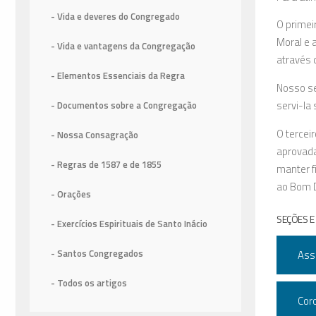
- Vida e deveres do Congregado
O primeir
Moral e a
- Vida e vantagens da Congregação
através 
- Elementos Essenciais da Regra
Nosso se
servi-la
- Documentos sobre a Congregação
O terceir
- Nossa Consagração
aprovada
- Regras de 1587
e de 1855
manter f
ao Bom D
- Orações
SEÇÕES E
- Exercícios Espirituais de Santo Inácio
- Santos Congregados
Asso
- Todos os artigos
Coro