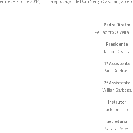
em fevereiro de 2014, com a aprovação de Dom Sérgio Castriani, arce
Padre Diretor
Pe. Jacinto Oliveira,
Presidente
Nilson Oliveira
1º Assistente
Paulo Andrade
2º Assistente
Willian Barbosa
Instrutor
Jackson Leite
Secretária
Natália Peres