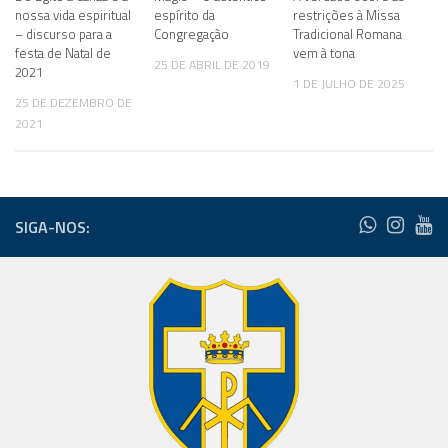
nossa vida espiritual
espírito da
restrições à Missa
– discurso para a
Congregação
Tradicional Romana
festa de Natal de
vem à tona
25 DE ABRIL DE 2019
2021
1 DE JULHO DE 2025
25 DE DEZEMBRO DE
2021
SIGA-NOS: