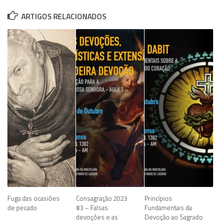
ARTIGOS RELACIONADOS
Fuga das ocasiões
Consagração 2023
Princípios
de pecado
#3 – Falsas
Fundamentais da
devoções e as
Devoção ao Sagrado