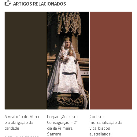
ARTIGOS RELACIONADOS
A visitação de Maria
Preparação para a
Contra a
e a obrigação da
Consagração – 2º
mercantilização da
caridade
dia da Primeira
vida: bispos
Semana
australianos