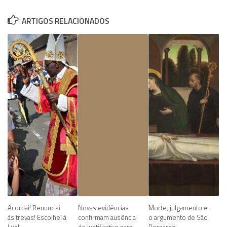
ARTIGOS RELACIONADOS
Acordai! Renunciai
Novas evidências
Morte, julgamento e
às trevas! Escolhei à
confirmam ausência
o argumento de São