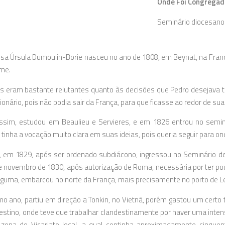
Onde Foi Congregad
Seminário diocesano 
sa Úrsula Dumoulin-Borie nasceu no ano de 1808, em Beynat, na França
me.
s eram bastante relutantes quanto às decisões que Pedro desejava to
ionário, pois não podia sair da França, para que ficasse ao redor de sua
sim, estudou em Beaulieu e Servieres, e em 1826 entrou no seminári
 tinha a vocação muito clara em suas ideias, pois queria seguir para
, em 1829, após ser ordenado subdiácono, ingressou no Seminário de
 novembro de 1830, após autorização de Roma, necessária por ter po
lguma, embarcou no norte da França, mais precisamente no porto de L
 ano, partiu em direção a Tonkin, no Vietnã, porém gastou um cert
estino, onde teve que trabalhar clandestinamente por haver uma inte
zona do Vicariato local, a qual continha aproximadamente cinquen