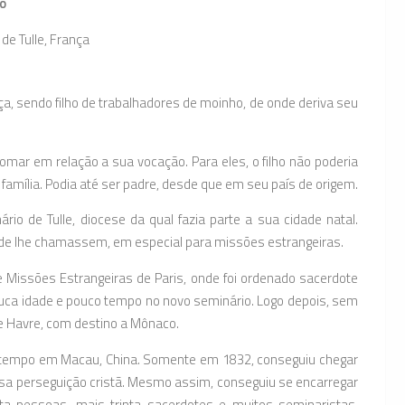
o
de Tulle, França
, sendo filho de trabalhadores de moinho, de onde deriva seu
mar em relação a sua vocação. Para eles, o filho não poderia
 família. Podia até ser padre, desde que em seu país de origem.
o de Tulle, diocese da qual fazia parte a sua cidade natal.
 onde lhe chamassem, em especial para missões estrangeiras.
 Missões Estrangeiras de Paris, onde foi ordenado sacerdote
uca idade e pouco tempo no novo seminário. Logo depois, sem
e Havre, com destino a Mônaco.
o tempo em Macau, China. Somente em 1832, conseguiu chegar
nsa perseguição cristã. Mesmo assim, conseguiu se encarregar
ta pessoas, mais trinta sacerdotes e muitos seminaristas.