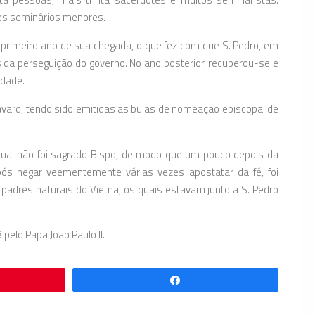
ios seminários menores.
rimeiro ano de sua chegada, o que fez com que S. Pedro, em
s da perseguição do governo. No ano posterior, recuperou-se e
idade.
avard, tendo sido emitidas as bulas de nomeação episcopal de
qual não foi sagrado Bispo, de modo que um pouco depois da
ós negar veementemente várias vezes apostatar da fé, foi
padres naturais do Vietnã, os quais estavam junto a S. Pedro
elo Papa João Paulo II.
Compartilhar