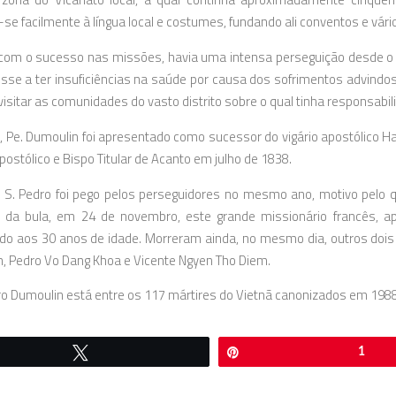
se facilmente à língua local e costumes, fundando ali conventos e vár
m o sucesso nas missões, havia uma intensa perseguição desde o p
esse a ter insuficiências na saúde por causa dos sofrimentos advindo
 visitar as comunidades do vasto distrito sobre o qual tinha responsabil
 Pe. Dumoulin foi apresentado como sucessor do vigário apostólico H
Apostólico e Bispo Titular de Acanto em julho de 1838.
 S. Pedro foi pego pelos perseguidores no mesmo ano, motivo pelo 
 da bula, em 24 de novembro, este grande missionário francês, ap
do aos 30 anos de idade. Morreram ainda, no mesmo dia, outros dois 
n,
Pedro Vo Dang Khoa
e
Vicente Ngyen Tho Diem
.
o Dumoulin está entre os 117 mártires do Vietnã canonizados em 1988 p
Twittar
Pin
1