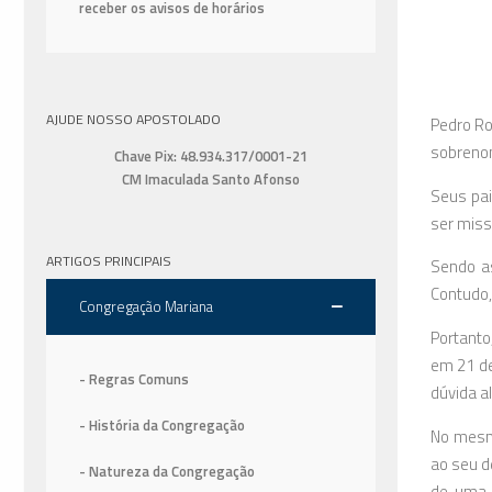
receber os avisos de horários
AJUDE NOSSO APOSTOLADO
Pedro Ro
sobreno
Chave Pix: 48.934.317/0001-21
CM Imaculada Santo Afonso
Seus pai
ser miss
ARTIGOS PRINCIPAIS
Sendo as
Contudo,
Congregação Mariana
Portanto
em 21 de
- Regras Comuns
dúvida a
- História da Congregação
No mesmo
ao seu d
- Natureza da Congregação
de uma 