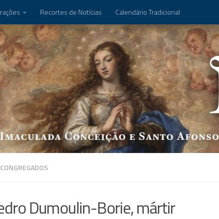
rações
Recortes de Notícias
Calendário Tradicional
 CONGREGADOS
edro Dumoulin-Borie, mártir