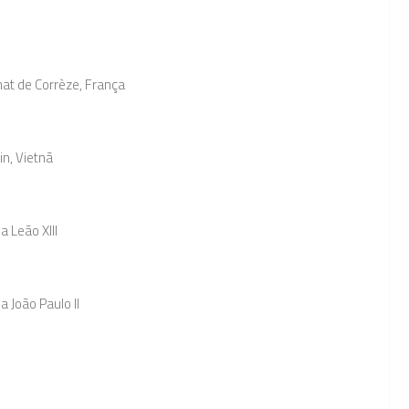
at de Corrèze, França
n, Vietnã
 Leão XIII
 João Paulo II