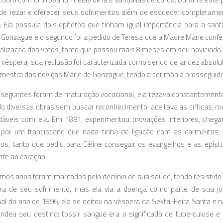
 de rezar e oferecer seus sofrimentos além de esquecer completame
. Ela possuía dois epítetos que tinham igual importância para a san
 Gonzague e o segundo foi a pedido de Teresa que a Madre Marie confer
ealização dos votos, tanto que passou mais 8 meses em seu noviciado. 
 véspera, sua reclusão foi caracterizada como sendo de aridez absolu
mestra das noviças Marie de Gonzague, tendo a cerimônia prosseguid
seguintes foram de maturação vocacional, ela rezava constantemente,
do diversas obras sem buscar reconhecimento, aceitava as críticas, m
áveis com ela. Em 1891, experimentou provações interiores, chegan
por um franciscano que nada tinha de ligação com as carmelitas, 
os, tanto que pediu para Céline conseguir os evangelhos e as epís
te ao coração.
imos anos foram marcados pelo declínio de sua saúde, tendo resistido d
a de seu sofrimento, mas ela via a doença como parte de sua jorn
l do ano de 1896, ela se deitou na véspera da Sexta-Feira Santa e
deu seu destino: tossir sangue era o significado de tuberculose e e