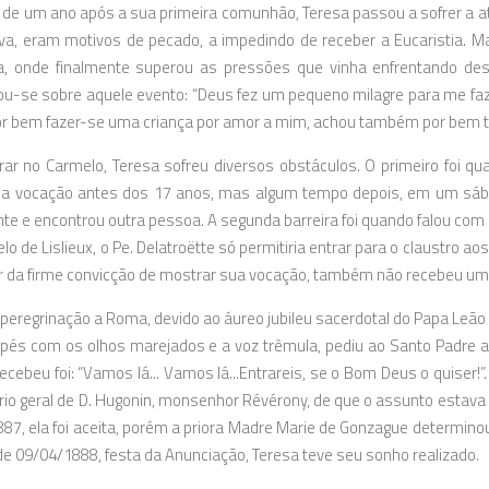
a de um ano após a sua primeira comunhão, Teresa passou a sofrer a a
ava, eram motivos de pecado, a impedindo de receber a Eucaristia. M
, onde finalmente superou as pressões que vinha enfrentando desd
u-se sobre aquele evento: “Deus fez um pequeno milagre para me faze
r bem fazer-se uma criança por amor a mim, achou também por bem tira
rar no Carmelo, Teresa sofreu diversos obstáculos. O primeiro foi qu
a vocação antes dos 17 anos, mas algum tempo depois, em um sábad
e e encontrou outra pessoa. A segunda barreira foi quando falou com Pa
lo de Lislieux, o Pe. Delatroëtte só permitiria entrar para o claustro a
r da firme convicção de mostrar sua vocação, também não recebeu uma
eregrinação a Roma, devido ao áureo jubileu sacerdotal do Papa Leão XI
pés com os olhos marejados e a voz trêmula, pediu ao Santo Padre 
recebeu foi: “Vamos lá... Vamos lá...Entrareis, se o Bom Deus o quiser!
ário geral de D. Hugonin, monsenhor Révérony, de que o assunto estava
87, ela foi aceita, porém a priora Madre Marie de Gonzague determino
de 09/04/1888, festa da Anunciação, Teresa teve seu sonho realizado.