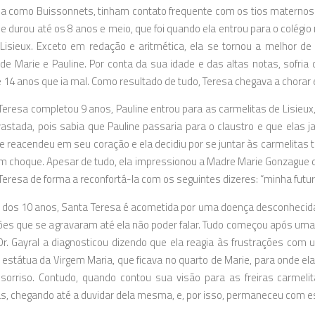
a como Buissonnets, tinham contato frequente com os tios maternos 
e durou até os 8 anos e meio, que foi quando ela entrou para o colégi
Lisieux. Exceto em redação e aritmética, ela se tornou a melhor d
de Marie e Pauline. Por conta da sua idade e das altas notas, sofri
 14 anos que ia mal. Como resultado de tudo, Teresa chegava a chorar
eresa completou 9 anos, Pauline entrou para as carmelitas de Lisieu
vastada, pois sabia que Pauline passaria para o claustro e que ela
 reacendeu em seu coração e ela decidiu por se juntar às carmelitas 
m choque. Apesar de tudo, ela impressionou a Madre Marie Gonzague de
Teresa de forma a reconfortá-la com os seguintes dizeres: “minha futura 
 dos 10 anos, Santa Teresa é acometida por uma doença desconhecida,
ões que se agravaram até ela não poder falar. Tudo começou após uma 
Dr. Gayral a diagnosticou dizendo que ela reagia às frustrações com
a estátua da Virgem Maria, que ficava no quarto de Marie, para onde e
orriso. Contudo, quando contou sua visão para as freiras carmelit
s, chegando até a duvidar dela mesma, e, por isso, permaneceu com e