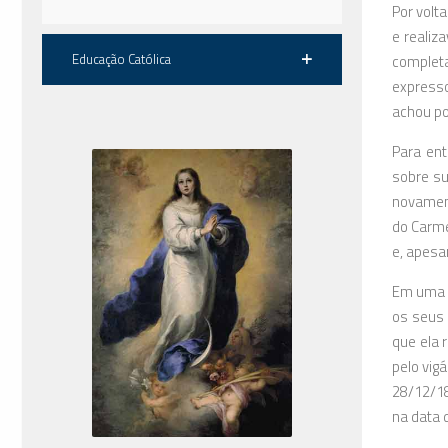
Por volt
e realiz
Educação Católica
completa
expresso
achou po
Para ent
sobre su
novament
do Carme
e, apesa
Em uma p
os seus 
que ela 
pelo vig
28/12/18
na data 