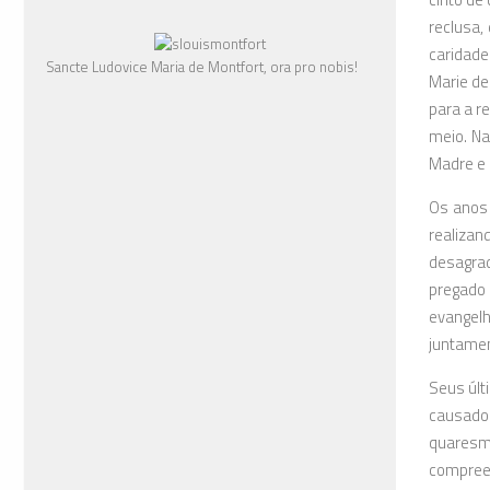
reclusa,
caridade
Sancte Ludovice Maria de Montfort, ora pro nobis!
Marie de
para a r
meio. Na
Madre e 
Os anos 
realizan
desagrad
pregado 
evangelh
juntamen
Seus últ
causador
quaresma
compreen