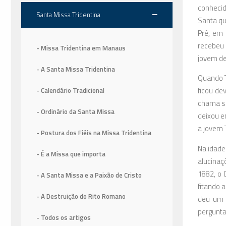
conhecid
Santa Missa Tridentina
Santa qu
Pré, em 
recebeu 
- Missa Tridentina em Manaus
jovem de
- A Santa Missa Tridentina
Quando T
ficou de
- Calendário Tradicional
chama se
- Ordinário da Santa Missa
deixou e
a jovem 
- Postura dos Fiéis na Missa Tridentina
Na idade
- É a Missa que importa
alucinaç
1882, o 
- A Santa Missa e a Paixão de Cristo
fitando 
- A Destruição do Rito Romano
deu um s
pergunta
- Todos os artigos