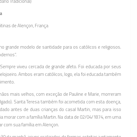
ário Tradicional)
a
tinas de Alençon, França
o grande modelo de santidade para os católicos e religiosos.
odernos”.
Sempre viveu cercada de grande afeto. Foi educada por seus
 relojoeiro. Ambos eram católicos, logo, ela foi educada também
cimento.
irmãos mais velhos, com exceção de Pauline e Marie, morreram
delgado). Santa Teresa também foi acometida com esta doença,
idado antes de duas crianças do casal Martin, mas para isso
odia morar com a família Martin. Na data de 02/04/1874, em uma
ar com sua família em Alençon.
h30 da manhã, jejuns realizados de formas estritas juntamente