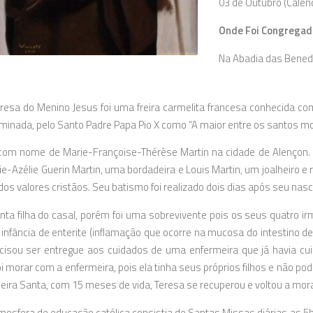
03 de Outubro (Calend
Onde Foi Congregad
Na Abadia das Benedi
resa do Menino Jesus foi uma freira carmelita francesa conhecida com
minada, pelo Santo Padre Papa Pio X como “A maior entre os santos m
om nome de Marie-Françoise-Thérèse Martin na cidade de Alençon. 
ie-Azélie Guerin Martin, uma bordadeira e Louis Martin, um joalheiro e
dos valores cristãos. Seu batismo foi realizado dois dias após seu nas
inta filha do casal, porém foi uma sobrevivente pois os seus quatro 
 infância de enterite (inflamação que ocorre na mucosa do intestino 
ecisou ser entregue aos cuidados de uma enfermeira que já havia cu
oi morar com a enfermeira, pois ela tinha seus próprios filhos e não p
eira Santa, com 15 meses de vida, Teresa se recuperou e voltou a mor
mosfera de educação católica consistia de Santas Missas diárias as 5