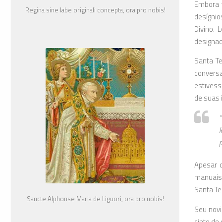
Embora t
Regina sine labe originali concepta, ora pro nobis!
desígnio
Divino. 
designad
Santa Te
convers
estivess
de suas 
l
p
Apesar d
manuais 
Santa Te
Sancte Alphonse Maria de Liguori, ora pro nobis!
Seu novi
cinto de