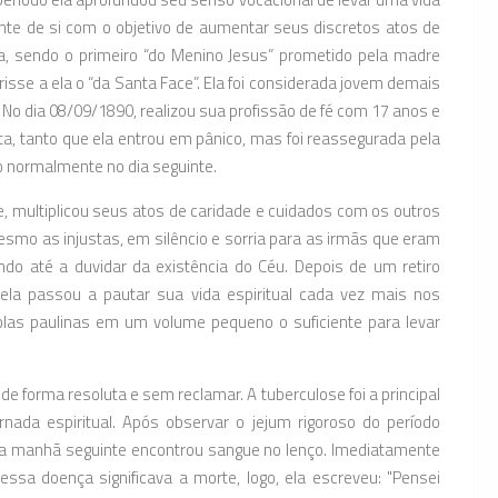
nte de si com o objetivo de aumentar seus discretos atos de
ta, sendo o primeiro “do Menino Jesus” prometido pela madre
isse a ela o “da Santa Face”. Ela foi considerada jovem demais
No dia 08/09/1890, realizou sua profissão de fé com 17 anos e
ta, tanto que ela entrou em pânico, mas foi reassegurada pela
o normalmente no dia seguinte.
 multiplicou seus atos de caridade e cuidados com os outros
esmo as injustas, em silêncio e sorria para as irmãs que eram
do até a duvidar da existência do Céu. Depois de um retiro
ela passou a pautar sua vida espiritual cada vez mais nos
tolas paulinas em um volume pequeno o suficiente para levar
e forma resoluta e sem reclamar. A tuberculose foi a principal
ada espiritual. Após observar o jejum rigoroso do período
 na manhã seguinte encontrou sangue no lenço. Imediatamente
ssa doença significava a morte, logo, ela escreveu: "Pensei