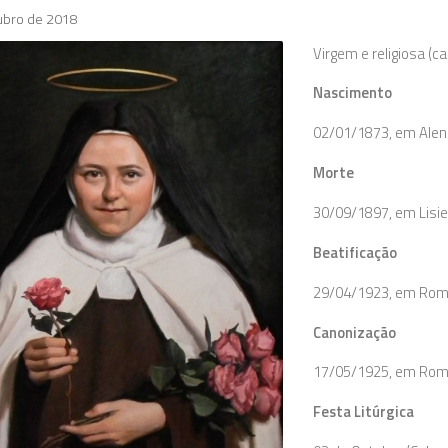
ubro de 2018
Virgem e religiosa (ca
Nascimento
02/01/1873, em Alen
Morte
30/09/1897, em Lisie
Beatificação
29/04/1923, em Roma,
Canonização
17/05/1925, em Roma,
Festa Litúrgica