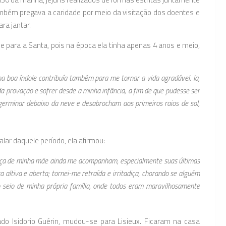
também pregava a caridade por meio da visitação dos doentes e
ra jantar.
e para a Santa, pois na época ela tinha apenas 4 anos e meio,
a boa índole contribuía também para me tornar a vida agradável. Ia,
 provação e sofrer desde a minha infância, a fim de que pudesse ser
erminar debaixo da neve e desabrocham aos primeiros raios de sol,
ar daquele período, ela afirmou:
oença de minha mãe ainda me acompanham, especialmente suas últimas
ltiva e aberta; tornei-me retraída e irritadiça, chorando se alguém
o seio de minha própria família, onde todos eram maravilhosamente
o Isidorio Guérin, mudou-se para Lisieux. Ficaram na casa