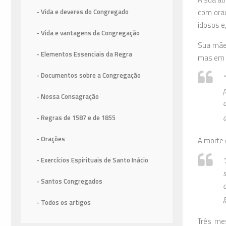
com oraç
- Vida e deveres do Congregado
idosos e
- Vida e vantagens da Congregação
Sua mãe 
- Elementos Essenciais da Regra
mas em s
- Documentos sobre a Congregação
“
p
- Nossa Consagração
a
- Regras de 1587
e de 1855
- Orações
A morte 
- Exercícios Espirituais de Santo Inácio
s
- Santos Congregados
g
- Todos os artigos
Três mes