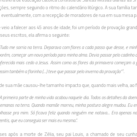
ões, sempre seguindo o ritmo do calendário litúrgico. A sua família 
, eventualmente, com a recepção de moradores de rua em sua mesa pa
veio a falecer aos 45 anos de idade, foi um período de provação grand
eus escritos, ela afirma o seguinte:
Tudo me sorria na terra. Deparava com flores a cada passo que desse, e minh
orém, começar um novo período para minha alma. Devia passar pelo cadinho da
oferecida mais cedo a Jesus. Assim como as flores da primavera começam a g
ssim também a florinha (…) teve que passar pelo inverno da provação”
.
1
de sua mãe causou-lhe tamanho impacto que, quando mais velha, ao fal
"A primeira parte de minha vida acabou naquele dia. Todos os detalhes da d
emanas na terra. Quando mamãe morreu, minha postura alegre mudou. Eu era a
olhasse pra mim. Só ficava feliz quando ninguém me notava... Era apenas n
entis, que eu conseguia ser mais eu mesma.".
es após a morte de Zélia, seu pai Louis, a chamado de seu cunhad