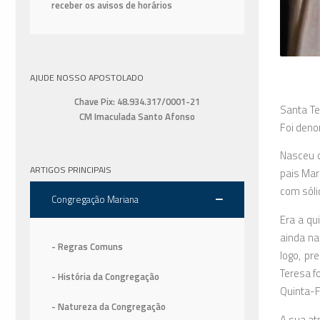
receber os avisos de horários
AJUDE NOSSO APOSTOLADO
Chave Pix: 48.934.317/0001-21
Santa Te
CM Imaculada Santo Afonso
Foi deno
Nasceu c
ARTIGOS PRINCIPAIS
pais Mar
com sóli
Congregação Mariana
Era a qu
ainda na
- Regras Comuns
logo, pr
Teresa f
- História da Congregação
Quinta-F
- Natureza da Congregação
A sua at