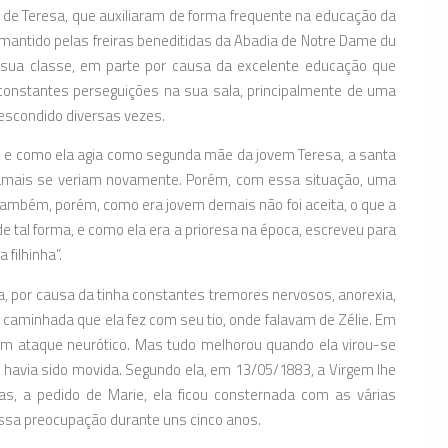
de Teresa, que auxiliaram de forma frequente na educação da
o mantido pelas freiras beneditidas da Abadia de Notre Dame du
e sua classe, em parte por causa da excelente educação que
a constantes perseguições na sua sala, principalmente de uma
 escondido diversas vezes.
x, e como ela agia como segunda mãe da jovem Teresa, a santa
s jamais se veriam novamente. Porém, com essa situação, uma
também, porém, como era jovem demais não foi aceita, o que a
 tal forma, e como ela era a prioresa na época, escreveu para
filhinha”.
 por causa da tinha constantes tremores nervosos, anorexia,
caminhada que ela fez com seu tio, onde falavam de Zélie. Em
 um ataque neurótico. Mas tudo melhorou quando ela virou-se
la havia sido movida. Segundo ela, em 13/05/1883, a Virgem lhe
as, a pedido de Marie, ela ficou consternada com as várias
ssa preocupação durante uns cinco anos.