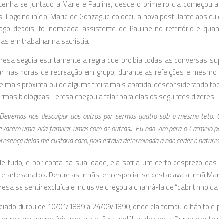
enha se juntado a Marie e Pauline, desde o primeiro dia começou a 
s. Logo no início, Marie de Gonzague colocou a nova postulante aos cui
Logo depois, foi nomeada assistente de Pauline no refeitório e q
as em trabalhar na sacristia.
resa seguia estritamente a regra que proibia todas as conversas sup
ar nas horas de recreação em grupo, durante as refeições e mesmo
e mais próxima ou de alguma freira mais abatida, desconsiderando todo
irmãs biológicas. Teresa chegou a falar para elas os seguintes dizeres:
“Devemos nos desculpar aos outros por sermos quatro sob o mesmo teto. 
evarem uma vida familiar umas com as outras... Eu não vim para o Carmelo pa
resença delas me custaria caro, pois estava determinada a não ceder à nature
e tudo, e por conta da sua idade, ela sofria um certo desprezo da
e artesanatos. Dentre as irmãs, em especial se destacava a irmã Mari
resa se sentir excluída e inclusive chegou a chamá-la de “cabritinho d
ciado durou de 10/01/1889 a 24/09/1890, onde ela tomou o hábito e p
 couro com um rosário, meias de lã e sandálias de corda. Durante este