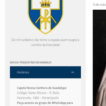
3 de out
De mil soldados não teme a espada quem pugna à
sombra da Imaculada!
MISSA TRIDENTINA EM MANAUS
Horários
Capela Nossa Senhora de Guadalupe
Colégio Santo Afonso - R. Belo
Horizonte, 1382 - Adrianópolis
Peça acesso ao grupo de WhatsApp para