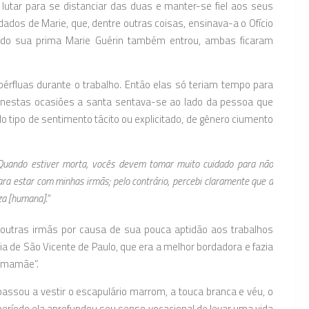
lutar para se distanciar das duas e manter-se fiel aos seus
dados de Marie, que, dentre outras coisas, ensinava-a o Ofício
uando sua prima Marie Guérin também entrou, ambas ficaram
érfluas durante o trabalho. Então elas só teriam tempo para
 nestas ocasiões a santa sentava-se ao lado da pessoa que
 tipo de sentimento tácito ou explicitado, de gênero ciumento
Quando estiver morta, vocês devem tomar muito cuidado para não
ra estar com minhas irmãs; pelo contrário, percebi claramente que a
za [humana].”
s outras irmãs por causa de sua pouca aptidão aos trabalhos
a de São Vicente de Paulo, que era a melhor bordadora e fazia
a mamãe”.
assou a vestir o escapulário marrom, a touca branca e véu, o
 período ela aprofundou seu senso vocacional de levar uma vida