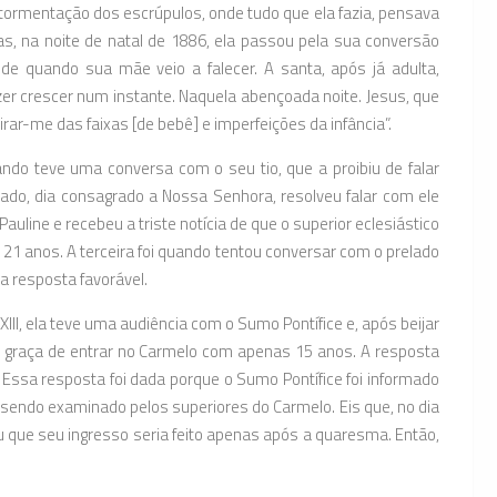
tormentação dos escrúpulos, onde tudo que ela fazia, pensava
as, na noite de natal de 1886, ela passou pela sua conversão
e quando sua mãe veio a falecer. A santa, após já adulta,
r crescer num instante. Naquela abençoada noite. Jesus, que
r-me das faixas [de bebê] e imperfeições da infância”.
ando teve uma conversa com o seu tio, que a proibiu de falar
o, dia consagrado a Nossa Senhora, resolveu falar com ele
uline e recebeu a triste notícia de que o superior eclesiástico
os 21 anos. A terceira foi quando tentou conversar com o prelado
 resposta favorável.
II, ela teve uma audiência com o Sumo Pontífice e, após beijar
a graça de entrar no Carmelo com apenas 15 anos. A resposta
”. Essa resposta foi dada porque o Sumo Pontífice foi informado
 sendo examinado pelos superiores do Carmelo. Eis que, no dia
u que seu ingresso seria feito apenas após a quaresma. Então,