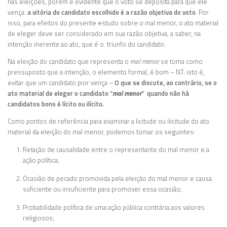
nas eleições, porém é evidente que o voto se deposita para que ele
vença:
a vitória do candidato escolhido é a razão objetiva do voto
. Por
isso, para efeitos do presente estudo sobre o mal menor, o ato material
de eleger deve ser considerado em sua razão objetiva, a saber, na
intenção inerente ao ato, que é o triunfo do candidato.
Na eleição do candidato que representa o
mal menor
se toma como
pressuposto que a intenção, o elemento formal, é bom – NT: isto é,
evitar que um candidato pior vença –
O que se discute, ao contrário, se o
ato material de eleger o candidato “
mal menor
” quando não há
candidatos bons é lícito ou ilícito.
Como pontos de referência para examinar a licitude ou ilicitude do ato
material da eleição do mal menor, podemos tomar os seguintes:
Relação de causalidade entre o representante do mal menor e a
ação política;
Ocasião de pecado promovida pela eleição do mal menor e causa
suficiente ou insuficiente para promover essa ocasião;
Probabilidade política de uma ação pública contrária aos valores
religiosos;