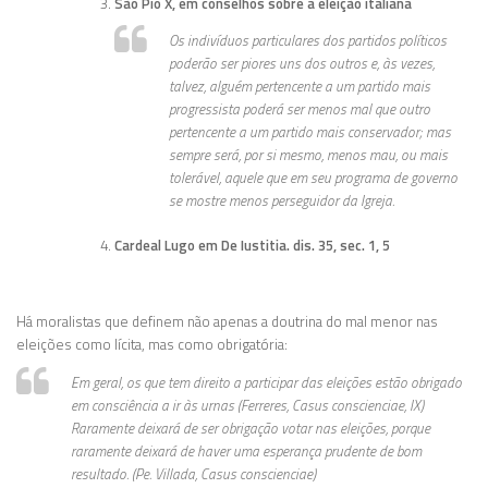
São Pio X, em conselhos sobre a eleição italiana
Os indivíduos particulares dos partidos políticos
poderão ser piores uns dos outros e, às vezes,
talvez, alguém pertencente a um partido mais
progressista poderá ser menos mal que outro
pertencente a um partido mais conservador; mas
sempre será, por si mesmo, menos mau, ou mais
tolerável, aquele que em seu programa de governo
se mostre menos perseguidor da Igreja.
Cardeal Lugo em De Iustitia. dis. 35, sec. 1, 5
Há moralistas que definem não apenas a doutrina do mal menor nas
eleições como lícita, mas como obrigatória:
Em geral, os que tem direito a participar das eleições estão obrigado
em consciência a ir às urnas (Ferreres, Casus conscienciae, IX)
Raramente deixará de ser obrigação votar nas eleições, porque
raramente deixará de haver uma esperança prudente de bom
resultado. (Pe. Villada, Casus conscienciae)