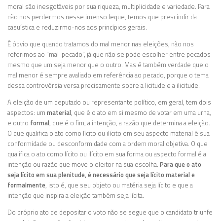
moral são inesgotáveis por sua riqueza, multiplicidade e variedade. Para
não nos perdermos nesse imenso leque, temos que prescindir da
casuística e reduzirmo-nos aos princípios gerais.
É óbvio que quando tratamos do mal menor nas eleições, não nos
referimos ao “mal-pecado”, já que não se pode escolher entre pecados
mesmo que um seja menor que o outro. Mas é também verdade que o
mal menor é sempre avaliado em referência ao pecado, porque o tema
dessa controvérsia versa precisamente sobre a licitude e a ilicitude.
A eleição de um deputado ou representante político, em geral, tem dois
aspectos: um
material
, que é o ato em si mesmo de votar em uma urna,
e outro
formal
, que é o fim, a intenção, a razão que determina a eleição.
O que qualifica o ato como lícito ou ilícito em seu aspecto material é sua
conformidade ou desconformidade com a ordem moral objetiva. O que
qualifica o ato como lícito ou ilícito em sua forma ou aspecto formal é a
intenção ou razão que move o eleitor na sua escolha.
Para que o ato
seja lícito em sua plenitude, é necessário que seja lícito material e
formalmente
, isto é, que seu objeto ou matéria seja lícito e que a
intenção que inspira a eleição também seja lícita.
Do próprio ato de depositar o voto não se segue que o candidato triunfe