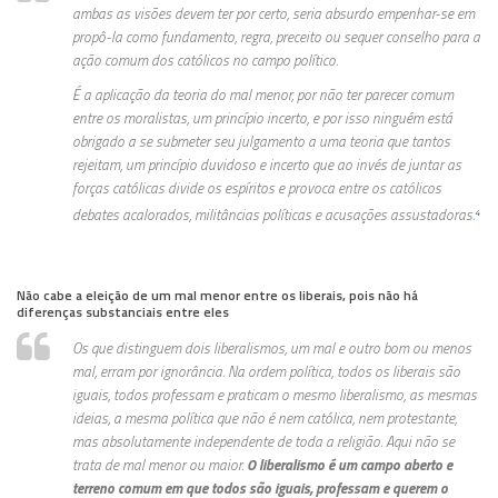
ambas as visões devem ter por certo, seria absurdo empenhar-se em
propô-la como fundamento, regra, preceito ou sequer conselho para a
ação comum dos católicos no campo político.
É a aplicação da teoria do mal menor, por não ter parecer comum
entre os moralistas, um princípio incerto, e por isso ninguém está
obrigado a se submeter seu julgamento a uma teoria que tantos
rejeitam, um princípio duvidoso e incerto que ao invés de juntar as
forças católicas divide os espíritos e provoca entre os católicos
debates acalorados, militâncias políticas e acusações assustadoras.
4
Não cabe a eleição de um mal menor entre os liberais, pois não há
diferenças substanciais entre eles
Os que distinguem dois liberalismos, um mal e outro bom ou menos
mal, erram por ignorância. Na ordem política, todos os liberais são
iguais, todos professam e praticam o mesmo liberalismo, as mesmas
ideias, a mesma política que não é nem católica, nem protestante,
mas absolutamente independente de toda a religião. Aqui não se
trata de mal menor ou maior.
O liberalismo é um campo aberto e
terreno comum em que todos são iguais, professam e querem o