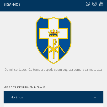
SIGA-NOS:
De mil soldados não teme a espada quem pugna à sombra da Imaculada!
MISSA TRIDENTINA EM MANAUS
Horários