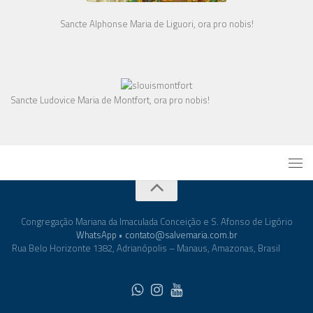
Sancte Alphonse Maria de Liguori, ora pro nobis!
Sancte Ludovice Maria de Montfort, ora pro nobis!
Congregação Mariana da Imaculada Conceição e S. Afonso de Ligório
WhatsApp
•
contato@salvemaria.com.br
Rua Belo Horizonte 1382, Adrianópolis – Manaus, Amazonas, Brasil