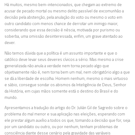
Há muitos, mesmo bem-intencionados, que chegam ao extremo de
acusar de pecado mortal ou mesmo delito passível de excomunhão a
decisão pela abstenção, pela anulação do voto ou mesmo o voto em
outro candidato com menos chance de derrotar um inimigo maior,
considerando que essa decisão é néscia, motivada por purismo ou
soberba, uma omissão desinteressada, enfim, um grave atentado ao
dever.
Não temos dúvida que a política é um assunto importante e que o
católico deve levar seus deveres cívicos a sério. Mas mesmo a crise
generalizada não anula a verdade nem torna pecado algo que
objetivamente não é, nem torna bem um mal, nem obrigatório algo a que
se dá a liberdade de escolha. Homem nenhum, mesmo o mais virtuoso
e sábio, consegue sondar os abismos da Inteligência de Deus, Senhor
da História, em cujas mãos somente está o destino do Brasil e do
mundo.
Apresentamos a tradução do artigo do Dr. Julián Gil de Sagredo sobre o
problema do mal menor e sua aplicação nas eleições, esperando com
ele prestar algum auxílio a todos os que, tomando a decisão que for, seja
por um candidato ou outro, ou por nenhum, tenham problemas de
consciência diante desse cenário pela gravidade das variáveis