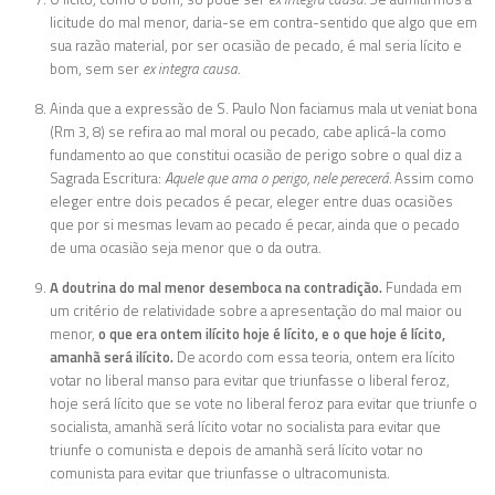
licitude do mal menor, daria-se em contra-sentido que algo que em
sua razão material, por ser ocasião de pecado, é mal seria lícito e
bom, sem ser
ex integra causa.
Ainda que a expressão de S. Paulo Non faciamus mala ut veniat bona
(Rm 3, 8) se refira ao mal moral ou pecado, cabe aplicá-la como
fundamento ao que constitui ocasião de perigo sobre o qual diz a
Sagrada Escritura:
Aquele que ama o perigo, nele perecerá.
Assim como
eleger entre dois pecados é pecar, eleger entre duas ocasiões
que por si mesmas levam ao pecado é pecar, ainda que o pecado
de uma ocasião seja menor que o da outra.
A doutrina do mal menor desemboca na contradição.
Fundada em
um critério de relatividade sobre a apresentação do mal maior ou
menor,
o que era ontem ilícito hoje é lícito, e o que hoje é lícito,
amanhã será ilícito.
De acordo com essa teoria, ontem era lícito
votar no liberal manso para evitar que triunfasse o liberal feroz,
hoje será lícito que se vote no liberal feroz para evitar que triunfe o
socialista, amanhã será lícito votar no socialista para evitar que
triunfe o comunista e depois de amanhã será lícito votar no
comunista para evitar que triunfasse o ultracomunista.