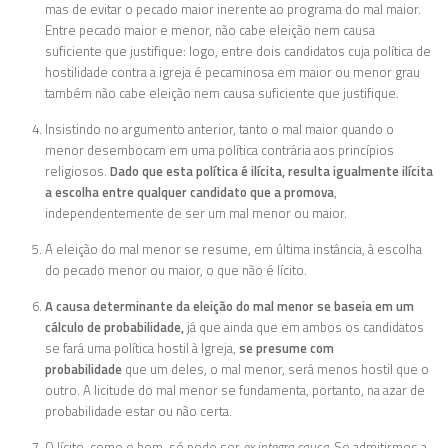
mas de evitar o pecado maior inerente ao programa do mal maior.
Entre pecado maior e menor, não cabe eleição nem causa
suficiente que justifique: logo, entre dois candidatos cuja política de
hostilidade contra a igreja é pecaminosa em maior ou menor grau
também não cabe eleição nem causa suficiente que justifique.
Insistindo no argumento anterior, tanto o mal maior quando o
menor desembocam em uma política contrária aos princípios
religiosos.
Dado que esta política é ilícita, resulta igualmente ilícita
a escolha entre qualquer candidato que a promova
,
independentemente de ser um mal menor ou maior.
A eleição do mal menor se resume, em última instância, à escolha
do pecado menor ou maior, o que não é lícito.
A causa determinante da eleição do mal menor se baseia em um
cálculo de probabilidade,
já que ainda que em ambos os candidatos
se fará uma política hostil à Igreja,
se presume com
probabilidade
que um deles, o mal menor, será menos hostil que o
outro. A licitude do mal menor se fundamenta, portanto, na azar de
probabilidade estar ou não certa.
O lícito, como o bom, só pode ser
ex integra causa.
Se admitirmos a