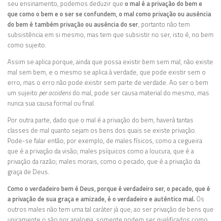
seu ensinamento, podemos deduzir que
o mal é a privação do bem e
que como o bem e o ser se confundem, o mal como privação ou ausência
do bem é também privação ou ausência do ser
, portanto não tem
subsistência em si mesmo, mas tem que subsistir no ser, isto é, no bem
como sujeito.
Assim se aplica porque, ainda que possa existir bem sem mal, não existe
mal sem bem, e o mesmo se aplica à verdade, que pode existir sem o
erro, mas o erro não pode existir sem parte de verdade. Ao ser o bem
um sujeito
per accidens
do mal, pode ser causa material do mesmo, mas
nunca sua causa formal ou final.
Por outra parte, dado que o mal é a privação do bem, haverá tantas
classes de mal quanto sejam os bens dos quais se existe privação.
Pode-se falar então, por exemplo, de males físicos, como a cegueira
que é a privação da visão; males psíquicos como a loucura, que é a
privação da razão; males morais, como o pecado, que é a privação da
graça de Deus.
Como o verdadeiro bem é Deus, porque é verdadeiro ser, o pecado, que é
a privação de sua graça e amizade, é o verdadeiro e autêntico mal.
Os
outros males não tem uma tal caráter já que, ao ser privação de bens que
unicamente o são por analogia, somente podem ser qualificados como