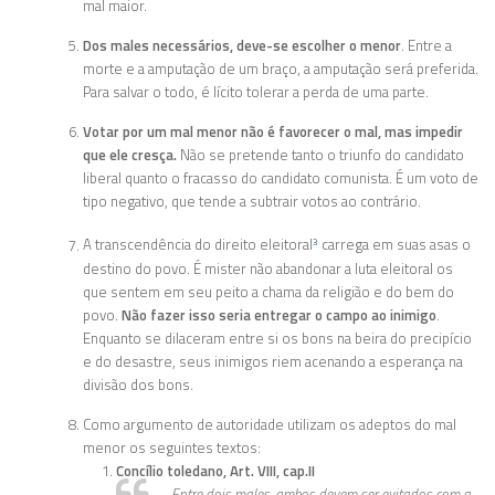
mal maior.
Dos males necessários, deve-se escolher o menor
. Entre a
morte e a amputação de um braço, a amputação será preferida.
Para salvar o todo, é lícito tolerar a perda de uma parte.
Votar por um mal menor não é favorecer o mal, mas impedir
que ele cresça.
Não se pretende tanto o triunfo do candidato
liberal quanto o fracasso do candidato comunista. É um voto de
tipo negativo, que tende a subtrair votos ao contrário.
A transcendência do direito eleitoral
carrega em suas asas o
3
destino do povo. É mister não abandonar a luta eleitoral os
que sentem em seu peito a chama da religião e do bem do
povo.
Não fazer isso seria entregar o campo ao inimigo
.
Enquanto se dilaceram entre si os bons na beira do precipício
e do desastre, seus inimigos riem acenando a esperança na
divisão dos bons.
Como argumento de autoridade utilizam os adeptos do mal
menor os seguintes textos:
Concílio toledano, Art. VIII, cap.II
Entre dois males, ambos devem ser evitados com a