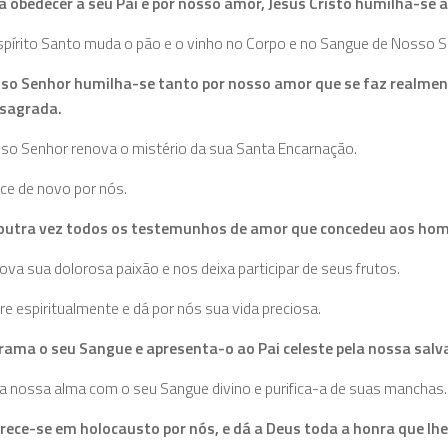
a obedecer a seu Pai e por nosso amor, Jesus Cristo humilha-se a 
spírito Santo muda o pão e o vinho no Corpo e no Sangue de Nosso S
so Senhor humilha-se tanto por nosso amor que se faz realment
sagrada.
so Senhor renova o mistério da sua Santa Encarnação.
ce de novo por nós.
 outra vez todos os testemunhos de amor que concedeu aos home
va sua dolorosa paixão e nos deixa participar de seus frutos.
e espiritualmente e dá por nós sua vida preciosa.
rama o seu Sangue e apresenta-o ao Pai celeste pela nossa salvac
a nossa alma com o seu Sangue divino e purifica-a de suas manchas.
rece-se em holocausto por nós, e dá a Deus toda a honra que lhe 