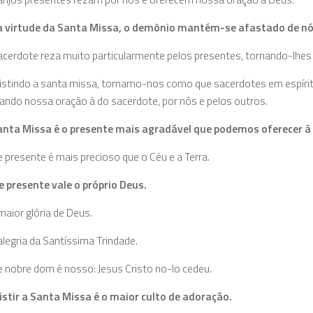
a virtude da Santa Missa, o demônio mantém-se afastado de nó
acerdote reza muito particularmente pelos presentes, tornando-lhes a
istindo a santa missa, tornamo-nos como que sacerdotes em espírito,
tando nossa oração à do sacerdote, por nós e pelos outros.
anta Missa é o presente mais agradável que podemos oferecer à
e presente é mais precioso que o Céu e a Terra.
e presente vale o próprio Deus.
maior glória de Deus.
alegria da Santíssima Trindade.
e nobre dom é nosso: Jesus Cristo no-lo cedeu.
istir a Santa Missa é o maior culto de adoração.