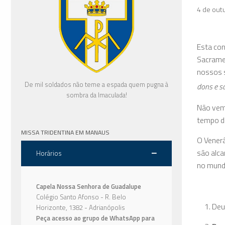
4 de out
Esta con
Sacramen
nossos s
De mil soldados não teme a espada quem pugna à
dons e s
sombra da Imaculada!
Não vem
tempo do
MISSA TRIDENTINA EM MANAUS
O Venerá
são alca
Horários
no mundo
Capela Nossa Senhora de Guadalupe
Colégio Santo Afonso - R. Belo
Deus
Horizonte, 1382 - Adrianópolis
Peça acesso ao grupo de WhatsApp para