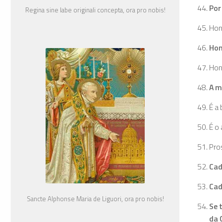
Por
Regina sine labe originali concepta, ora pro nobis!
Hon
Hon
Hon
A m
É a 
É o
Pro
Cad
Cad
Sancte Alphonse Maria de Liguori, ora pro nobis!
Se 
da 