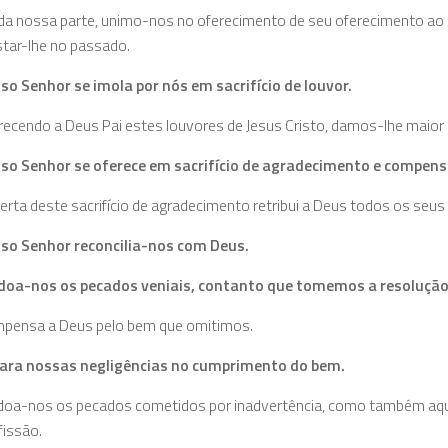
 da nossa parte, unimo-nos no oferecimento de seu oferecimento ao 
star-lhe no passado.
so Senhor se imola por nós em sacrifício de louvor.
recendo a Deus Pai estes louvores de Jesus Cristo, damos-lhe maior g
so Senhor se oferece em sacrifício de agradecimento e compens
erta deste sacrifício de agradeci­mento retribui a Deus todos os seus
so Senhor reconcilia-nos com Deus.
doa-nos os pecados veniais, contanto que tomemos a resolução
pensa a Deus pelo bem que omitimos.
ara nossas negligências no cum­primento do bem.
doa-nos os pecados cometidos por inadvertência, como também aq
fissão.