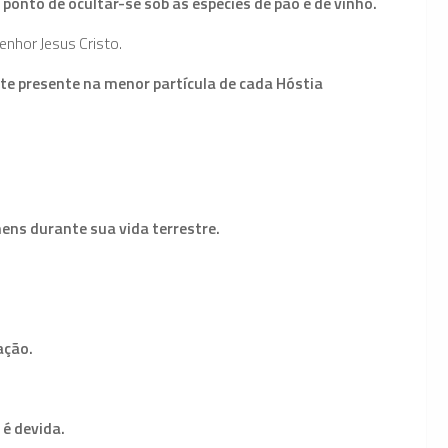
ponto de ocultar-se sob as espécies de pão e de vinho.
enhor Jesus Cristo.
e presente na menor partícula de cada Hóstia
ns durante sua vida terrestre.
̧ão.
é devida.