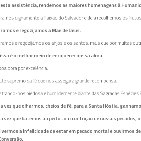
 esta assistência, rendemos as maiores homenagens à Humanida
ramos dignamente a Paixão do Salvador e dela recolhemos os frutos
ramos e regozijamos a Mãe de Deus.
ramos e regozijamos os anjos e os santos, mais que por muitas out
issa é o melhor meio de enriquecer nossa alma.
boa obra por excelência.
 ato supremo da fé que nos assegura grande recompensa.
strando-nos piedosa e humildemente diante das Sagradas Espécies E
a vez que olharmos, cheios de fé, para a Santa Hóstia, ganham
a vez que
batemos ao peito com contrição de nossos pecados, o
tivermos a infelicidade de estar em pecado mortal e ouvirmos d
Conversão.