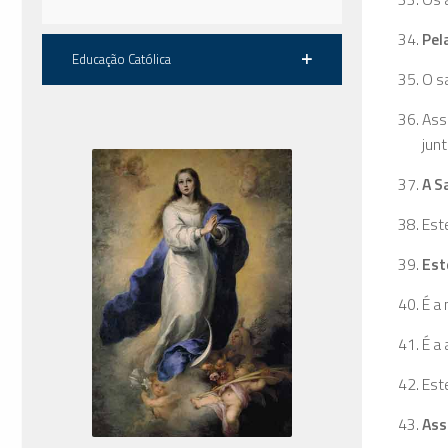
Pel
Educação Católica
O s
Ass
jun
A S
Est
Est
É a 
É a 
Est
Ass