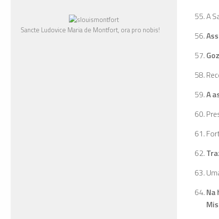
A S
Sancte Ludovice Maria de Montfort, ora pro nobis!
Ass
Goz
Rec
A a
Pre
Fort
Tra
Uma
Na 
Mis