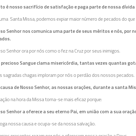
sto é nosso sacrifício de satisfação e paga parte de nossa dívida 
uma Santa Missa, podemos expiar maior número de pecados do que po
so Senhor nos comunica uma parte de seus méritos e nós, por no
ados.
so Senhor ora por nós como o fez na Cruz por seus inimigos.
 precioso Sangue clama miseri­córdia, tantas vezes quantas go
s sagradas chagas imploram por nós o perdão dos nossos pecados.
 causa de Nosso Senhor, as nossas orações, durante a santa Mis
ração na hora da Missa torna-se mais eficaz porque:
so Senhor a oferece a seu eterno Pai, em união com a sua oraçã
oga nossa causa e ocupa-se da nossa salvação.
anjos presentes rezam por nós e oferecem nossa oração a Deus.