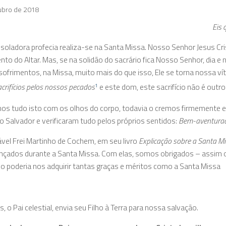
ubro de 2018
Eis 
soladora profecia realiza-se na Santa Missa. Nosso Senhor Jesus Cri
to do Altar. Mas, se na solidão do sacrário fica Nosso Senhor, dia e 
ofrimentos, na Missa, muito mais do que isso, Ele se torna nossa v
acrifícios pelos nossos pecados
e este dom, este sacrifício não é outro
1
os tudo isto com os olhos do corpo, todavia o cremos firmemente e a
 Salvador e verificaram tudo pelos próprios sentidos:
Bem-aventura­d
vel Frei Martinho de Cochem, em seu livro
Explicação sobre a Santa M
nçados durante a Santa Missa. Com elas, somos obrigados – assim o
 poderia nos adquirir tantas graças e méritos como a Santa Missa
, o Pai celestial, envia seu Filho à Terra para nossa salvação.