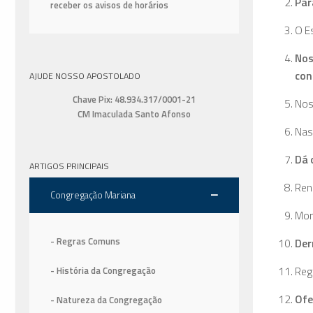
Par
receber os avisos de horários
O E
Nos
con
AJUDE NOSSO APOSTOLADO
Chave Pix: 48.934.317/0001-21
Nos
CM Imaculada Santo Afonso
Nas
Dá
ARTIGOS PRINCIPAIS
Reno
Congregação Mariana
Morr
- Regras Comuns
Der
Reg
- História da Congregação
Ofe
- Natureza da Congregação