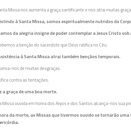
anta Missa nos aumenta a graça santificante e nos atrai muitas graça
istindo à Santa Missa, somos espiritualmente nutridos do Corpo
amos da alegria insigne de poder contemplar a Jesus Cristo sob 
ebemos a benção do sacerdote que Deus ratifica no Céu.
ssistência à Santa Missa atrai também bençãos temporais.
serva-nos de muitas desgraças.
ifica contra as tentações.
z a graça de uma boa morte.
 Missa ouvida em honra dos Anjos e dos Santos alcança-nos sua pr
hora da morte, as Missas que tivermos ouvido se tornarão uma f
ericórdia.