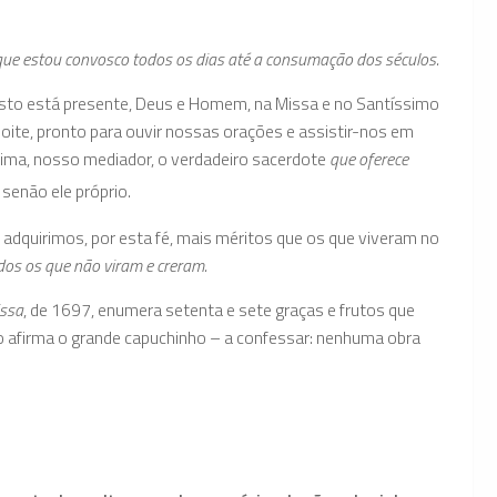
que estou convosco todos os dias até a consum­ação dos séculos.
sto está presente, Deus e Homem, na Missa e no Santíssimo
noite, pronto para ouvir nossas orações e assistir-nos em
ítima, nosso mediador, o verdadeiro sacerdote
que oferece
 senão ele próprio.
dquirimos, por esta fé, mais méritos que os que vive­ram no
os os que não viram e creram.
issa
, de 1697, enumera setenta e sete graças e frutos que
 afirma o grande capuchinho – a confessar: nenhuma obra