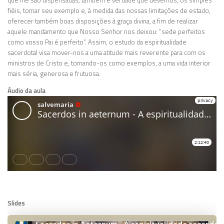
que lhe são dispensadas, também é verdade que devemos, os simples
fiéis, tomar seu exemplo e, à medida das nossas limitações de estado,
oferecer também boas disposições à graça divina, a fim de realizar
aquele mandamento que Nosso Senhor nos deixou: “sede perfeitos
como vosso Pai é perfeito”. Assim, o estudo da espiritualidade
sacerdotal visa mover-nos a uma atitude mais reverente para com os
ministros de Cristo e, tomando-os como exemplos, a uma vida interior
mais séria, generosa e frutuosa.
Áudio da aula
Slides