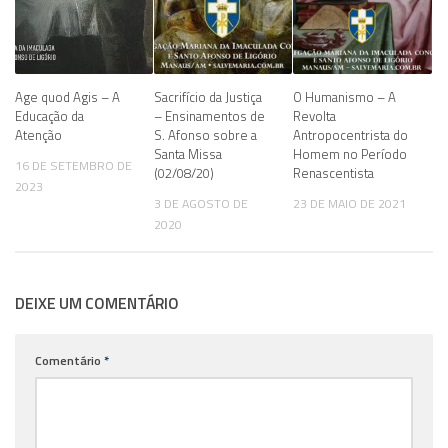
Age quod Agis – A
Sacrifício da Justiça
O Humanismo – A
Educação da
– Ensinamentos de
Revolta
Atenção
S. Afonso sobre a
Antropocentrista do
Santa Missa
Homem no Período
16 DE SETEMBRO DE
(02/08/20)
Renascentista
2023
3 DE AGOSTO DE
23 DE MAIO DE 2021
2020
DEIXE UM COMENTÁRIO
Comentário
*