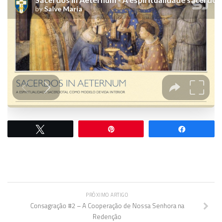
Twittar
Pin
Comparti
PRÓXIMO ARTIGO
Consagração #2 – A Cooperação de Nossa Senhora na
Redenção