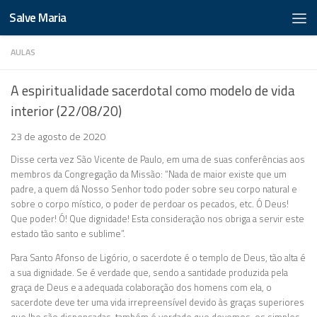
Salve Maria
AULAS
A espiritualidade sacerdotal como modelo de vida
interior (22/08/20)
23 de agosto de 2020
Disse certa vez São Vicente de Paulo, em uma de suas conferências aos
membros da Congregação da Missão: “Nada de maior existe que um
padre, a quem dá Nosso Senhor todo poder sobre seu corpo natural e
sobre o corpo místico, o poder de perdoar os pecados, etc. Ó Deus!
Que poder! Ó! Que dignidade! Esta consideração nos obriga a servir este
estado tão santo e sublime”.
Para Santo Afonso de Ligório, o sacerdote é o templo de Deus, tão alta é
a sua dignidade. Se é verdade que, sendo a santidade produzida pela
graça de Deus e a adequada colaboração dos homens com ela, o
sacerdote deve ter uma vida irrepreensível devido às graças superiores