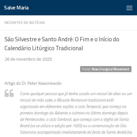
Salve Maria
RECORTES DE NOTÍCIAS
São Silvestre e Santo André: O Fim e o Início do
Calendário Litúrgico Tradicional
26 de novembro de 2025
Fonte:
New Liturgical Movement
Artigo do Dr. Peter Kwasniewski:
Como qualquer pessoa que já tenha usado um missal de altar ou um
missal de mão sabe, o Missale Romanum tradicional está
organizado em diferentes seções: o ciclo Temporal, que começa no
primeiro domingo do Advento e culmina no último domingo depois
de Pentecostes; o ciclo Santoral, que começa com a Vigília de Santo
André (se se utiliza a edição pré-1955) ou a comemoração de São
Saturnino acompanhada imediatamente da festa de Santo André (se