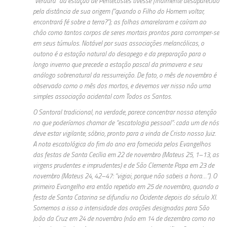
“verdura” da estação de Pentecostes tivesse finalmente desaparecido
pela distância de sua origem (“quando o Filho do Homem voltar,
encontrará fé sobre a terra?”); as folhas amarelaram e caíram ao
chão como tantos corpos de seres mortais prontos para corromper-se
em seus túmulos. Notável por suas associações melancólicas, o
outono é a estação natural do desapego e da preparação para o
longo inverno que precede a estação pascal da primavera e seu
análogo sobrenatural da ressurreição. De fato, o mês de novembro é
observado como o mês dos mortos, e devemos ver nisso não uma
simples associação acidental com Todos os Santos.
O Santoral tradicional, na verdade, parece concentrar nossa atenção
no que poderíamos chamar de “escatologia pessoal”: cada um de nós
deve estar vigilante, sóbrio, pronto para a vinda de Cristo nosso Juiz.
A nota escatológica do fim do ano era fornecida pelos Evangelhos
das festas de Santa Cecília em 22 de novembro (Mateus 25, 1–13, as
virgens prudentes e imprudentes) e de São Clemente Papa em 23 de
novembro (Mateus 24, 42–47: “vigiai, porque não sabeis a hora…”). O
primeiro Evangelho era então repetido em 25 de novembro, quando a
festa de Santa Catarina se difundiu no Ocidente depois do século XI.
Somemos a isso a intensidade das orações designadas para São
João da Cruz em 24 de novembro (não em 14 de dezembro como no