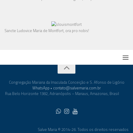
Sancte Ludovice Maria de Montfort, ora pro nobis!
Congregação Mariana da Imaculada Conceição e S. Afonso de Ligório
WhatsApp
•
contato@salvemaria.com.br
Rua Belo Horizonte 1382, Adrianópolis – Manaus, Amazonas, Brasil
Salve Maria © 2014-26. Todos os direitos reservados