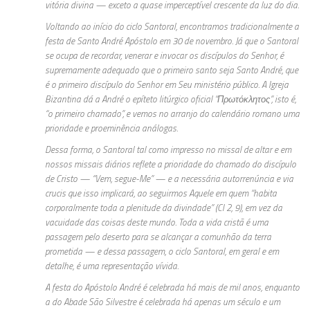
vitória divina — exceto a quase imperceptível crescente da luz do dia.
Voltando ao início do ciclo Santoral, encontramos tradicionalmente a
festa de Santo André Apóstolo em 30 de novembro. Já que o Santoral
se ocupa de recordar, venerar e invocar os discípulos do Senhor, é
supremamente adequado que o primeiro santo seja Santo André, que
é o primeiro discípulo do Senhor em Seu ministério público. A Igreja
Bizantina dá a André o epíteto litúrgico oficial “Πρωτόκλητος”, isto é,
“o primeiro chamado”, e vemos no arranjo do calendário romano uma
prioridade e proeminência análogas.
Dessa forma, o Santoral tal como impresso no missal de altar e em
nossos missais diários reflete a prioridade do chamado do discípulo
de Cristo — “Vem, segue-Me” — e a necessária autorrenúncia e via
crucis que isso implicará, ao seguirmos Aquele em quem “habita
corporalmente toda a plenitude da divindade” (Cl 2, 9), em vez da
vacuidade das coisas deste mundo. Toda a vida cristã é uma
passagem pelo deserto para se alcançar a comunhão da terra
prometida — e dessa passagem, o ciclo Santoral, em geral e em
detalhe, é uma representação vívida.
A festa do Apóstolo André é celebrada há mais de mil anos, enquanto
a do Abade São Silvestre é celebrada há apenas um século e um