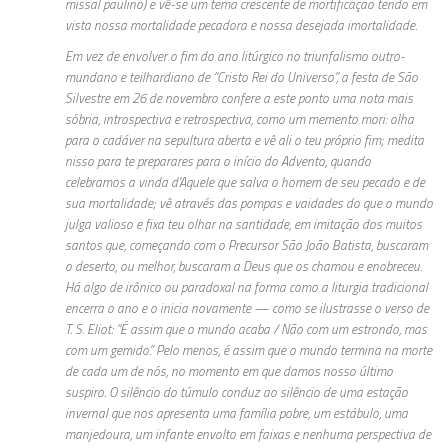
missal paulino) e vê-se um tema crescente de mortificação tendo em
vista nossa mortalidade pecadora e nossa desejada imortalidade.
Em vez de envolver o fim do ano litúrgico no triunfalismo outro-
mundano e teilhardiano de “Cristo Rei do Universo”, a festa de São
Silvestre em 26 de novembro confere a este ponto uma nota mais
sóbria, introspectiva e retrospectiva, como um memento mori: olha
para o cadáver na sepultura aberta e vê ali o teu próprio fim; medita
nisso para te preparares para o início do Advento, quando
celebramos a vinda d’Aquele que salva o homem de seu pecado e de
sua mortalidade; vê através das pompas e vaidades do que o mundo
julga valioso e fixa teu olhar na santidade, em imitação dos muitos
santos que, começando com o Precursor São João Batista, buscaram
o deserto, ou melhor, buscaram a Deus que os chamou e enobreceu.
Há algo de irônico ou paradoxal na forma como a liturgia tradicional
encerra o ano e o inicia novamente — como se ilustrasse o verso de
T. S. Eliot: “É assim que o mundo acaba / Não com um estrondo, mas
com um gemido.” Pelo menos, é assim que o mundo termina na morte
de cada um de nós, no momento em que damos nosso último
suspiro. O silêncio do túmulo conduz ao silêncio de uma estação
invernal que nos apresenta uma família pobre, um estábulo, uma
manjedoura, um infante envolto em faixas e nenhuma perspectiva de