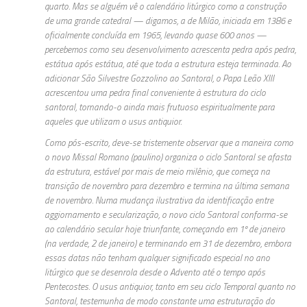
quarto. Mas se alguém vê o calendário litúrgico como a construção
de uma grande catedral — digamos, a de Milão, iniciada em 1386 e
oficialmente concluída em 1965, levando quase 600 anos —
percebemos como seu desenvolvimento acrescenta pedra após pedra,
estátua após estátua, até que toda a estrutura esteja terminada. Ao
adicionar São Silvestre Gozzolino ao Santoral, o Papa Leão XIII
acrescentou uma pedra final conveniente à estrutura do ciclo
santoral, tornando-o ainda mais frutuoso espiritualmente para
aqueles que utilizam o usus antiquior.
Como pós-escrito, deve-se tristemente observar que a maneira como
o novo Missal Romano (paulino) organiza o ciclo Santoral se afasta
da estrutura, estável por mais de meio milênio, que começa na
transição de novembro para dezembro e termina na última semana
de novembro. Numa mudança ilustrativa da identificação entre
aggiornamento e secularização, o novo ciclo Santoral conforma-se
ao calendário secular hoje triunfante, começando em 1º de janeiro
(na verdade, 2 de janeiro) e terminando em 31 de dezembro, embora
essas datas não tenham qualquer significado especial no ano
litúrgico que se desenrola desde o Advento até o tempo após
Pentecostes. O usus antiquior, tanto em seu ciclo Temporal quanto no
Santoral, testemunha de modo constante uma estruturação do