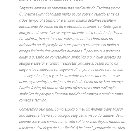
Segundo, embora os comentaristas medievais da Escritura (como
Guilherme Durando) digam muito pouco sobre a relação entre os
ciclos Temporal e Santoral, e embora muitos detalhes resultem
inicialmente do acaso ou da praticidade, sabemos, contudo, que a
liturgia, ao desenvolver-se organicamente sob o cuidado da Divina
Providência, frequentemente exibe uma notável harmonia na
ordenação ou disposição de suas partes que ultrapassa muito o
escopo limitado das intenções humanas. É por isso que podemos
dirigir a questão da conveniência simbólica a qualquer aspecto da
liturgia e esperar encontrar respostas plausíveis, assim como os
alegoristas medievais conseguiam olhar para as ações cerimoniais
— o beijo do altar, o giro do sacerdote, os sinais da cruz — e ver
nelas representações de fases da vida de Cristo ou de Sua amarga
Paixão. Assim, há toda razão para oferecermos uma explicação
simbólica de por que o Santoral tradicional começa e termina como
começa e termina.
Comecemos pelo final. Como explica o meu St. Andrew Daily Missal,
São Silvestre “devia sua vocação religiosa à visão do cadáver de um
parente. Ele viveu primeiro uma vida solitária, mas depois fundou um
mosteiro sob a Regra de São Bento.” A história ligeiramente macabra