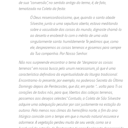
de sua “conversão”, no sentido antigo do termo, é, de fato,
tematizada na Coleta da festa:
Ó Deus misericordiosíssimo, que, quando o santo abade
Silvestre, junto a uma sepultura aberta, estava meditando
sobre a vacuidade das coisas do mundo, dignaste chamá-lo
ao deserto e enobrecê-lo com o mérito de uma vida
singularmente santa: humildemente Te pedimos que, como
ele, desprezemos as coisas terrenas e gosemos para sempre
da Tua companhia. Por Nosso Senhor.
Não nos surpreende encontrar o tema de “desprezar as coisas
terrenas” em nossa busca pelo unum necessarium, já que é uma
característica definidora da espiritualidade da liturgia tradicional.
Encontramo-lo presente, por exemplo, no poderoso Secreta do Último
Domingo depois de Pentecostes, que diz, em parte: “…volta para Ti os
corações de todos nós, para que, libertos das cobiças terrenas,
passemos aos desejos celestes.” Contudo, a Coleta de São Silvestre
adquire uma adequação peculiar por cair justamente na estação do
outono. Pelo menos nos climas do hemisfério norte, o fim do ano
litúrgico coincide com o tempo em que o mundo natural escurece e
adormece. A vegetação perdeu muito de seu verde, como se a