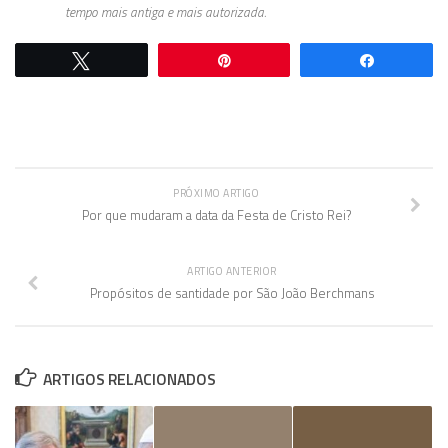
tempo mais antiga e mais autorizada.
Twittar
Pin
Comparti
PRÓXIMO ARTIGO
Por que mudaram a data da Festa de Cristo Rei?
ARTIGO ANTERIOR
Propósitos de santidade por São João Berchmans
ARTIGOS RELACIONADOS