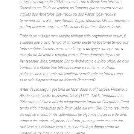
se segue a edição de 1962) e termina com o Abade São Silvestre
Gozzolino em 26 de novembro; os Comuns, que começam com as
Vigílias dos Apóstolos (pré-1955) ou dos Papas (pós-1955) e
terminam com a Bem-aventurada Virgem Maria; as Missas votivas; e
por fim, diversas orações, a Missa dos Defuntos e Missas locais.
Embora os missais nem sempre tenham sido organizados assim, é
evidente que o ciclo Temporal, tal como existe há bastante tempo, faz
todo sentido: dizemos que o ano litúrgico da Igreja começa com a
estação do Advento e termina com o último domingo depois de
Pentecostes. Mas, tomando Santo André como o início oficial do ciclo
Santoral e o Abade São Silvestre como o seu término oficial,
podemos discernir uma conveniência semelhante na forma como
esse ciclo é apresentado no Missale Romanum?
Antes de prosseguir, gostaria de fazer duas qualificações. Primeiro, o
Abade São Silvestre Gozzolino, O.S.B. (1177–1267), fundador dos
“Silvestrinos”, é uma adição relativamente tardia ao Calendário Geral,
tendo sido introduzido pelo Papa Leão XIII em 1890. Como resultado,
ele não se encontra nos calendários de algumas dioceses e de certo
número de ordens religiosas. Contudo, para a grande maioria dos
católicos que celebram com o usus antiquior, o último santo do
Santoral é, de fato, o Abade São Silvestre.