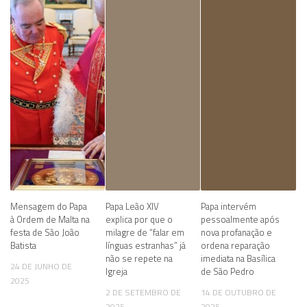
Mensagem do Papa
Papa Leão XIV
Papa intervém
à Ordem de Malta na
explica por que o
pessoalmente após
festa de São João
milagre de “falar em
nova profanação e
Batista
línguas estranhas” já
ordena reparação
não se repete na
imediata na Basílica
24 DE JUNHO DE
Igreja
de São Pedro
2025
2 DE SETEMBRO DE
14 DE OUTUBRO DE
2025
2025