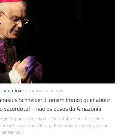
 DE NOTÍCIAS
13 DE MARÇO DE 2019
anasius Schneider: Homem branco quer abolir
to sacerdotal – não os povos da Amazônia
e grifos por salvemaria.com Em outubro será realizado o
obre a Amazônia no Vaticano. Excelência, o senhor viveu no
r um tempo...