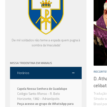
De mil soldados não teme a espada quem pugna à
sombra da Imaculada!
MISSA TRIDENTINA EM MANAUS
RECORTES
Horários
D. Ath
celiba
Capela Nossa Senhora de Guadalupe
Tradução 
Colégio Santo Afonso - R. Belo
Sínodo s
Horizonte, 1382 - Adrianópolis
Peça acesso ao grupo de WhatsApp para
Brasil po