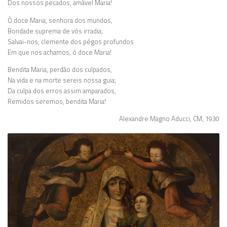
Dos nossos pecados, amável Maria!
Ó doce Maria, senhora dos mundos,
Bondade suprema de vós irradia;
Salvai-nos; clemente dos pégos profundos
Em que nos achamos, ó doce Maria!
Bendita Maria, perdão dos culpados,
Na vida e na morte sereis nossa guia;
Da culpa dos erros assim amparados,
Remidos seremos, bendita Maria!
Alexandre Magno Aducci, CM, 1930