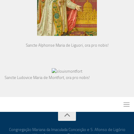
Sancte Alphonse Maria de Liguori, ora pro nobis!
Sancte Ludovice Maria de Montfort, ora pro nobis!
Congregação Mariana da Imaculada Conceição e S. Afonso de Ligório