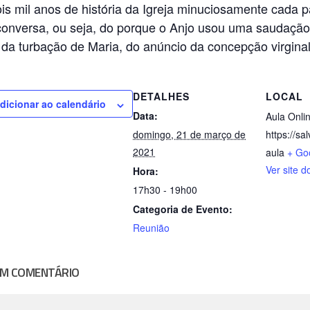
ois mil anos de história da Igreja minuciosamente cada p
conversa, ou seja, do porque o Anjo usou uma saudação
 da turbação de Maria, do anúncio da concepção virginal
DETALHES
LOCAL
dicionar ao calendário
Data:
Aula Onli
domingo, 21 de março de
https://sa
2021
aula
+ Go
Ver site d
Hora:
17h30 - 19h00
Categoria de Evento:
Reunião
UM COMENTÁRIO