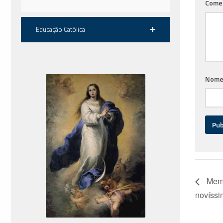
Come
Educação Católica
Nom
Memen
novíssi