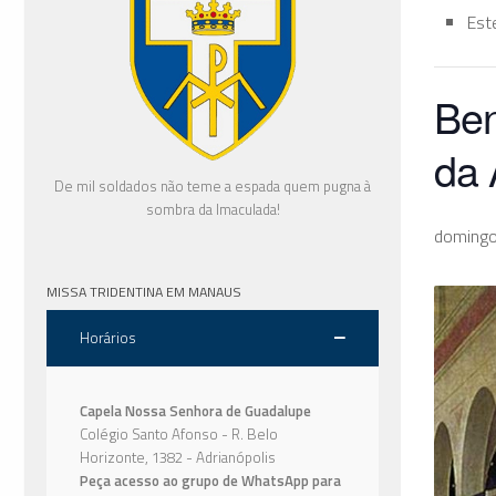
Est
Ben
da 
De mil soldados não teme a espada quem pugna à
sombra da Imaculada!
domingo
MISSA TRIDENTINA EM MANAUS
Horários
Capela Nossa Senhora de Guadalupe
Colégio Santo Afonso - R. Belo
Horizonte, 1382 - Adrianópolis
Peça acesso ao grupo de WhatsApp para