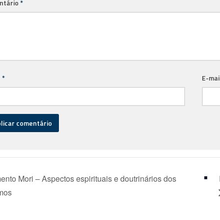
ntário
*
e
*
E-mai
to Mori – Aspectos espirituais e doutrinários dos
mos