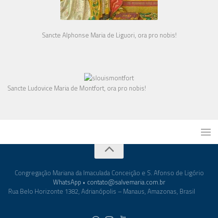
Sancte Alphonse Maria de Liguori, ora pro nobis!
Sancte Ludovice Maria de Montfort, ora pro nobis!
Congregação Mariana da Imaculada Conceição e S. Afonso de Ligório
WhatsApp
•
contato@salvemaria.com.br
Rua Belo Horizonte 1382, Adrianópolis – Manaus, Amazonas, Brasil