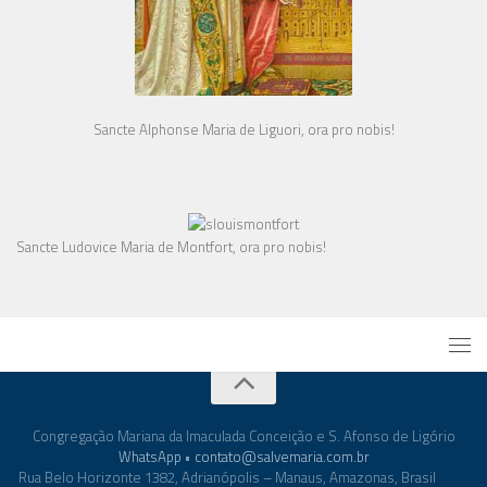
Sancte Alphonse Maria de Liguori, ora pro nobis!
Sancte Ludovice Maria de Montfort, ora pro nobis!
Congregação Mariana da Imaculada Conceição e S. Afonso de Ligório
WhatsApp
•
contato@salvemaria.com.br
Rua Belo Horizonte 1382, Adrianópolis – Manaus, Amazonas, Brasil