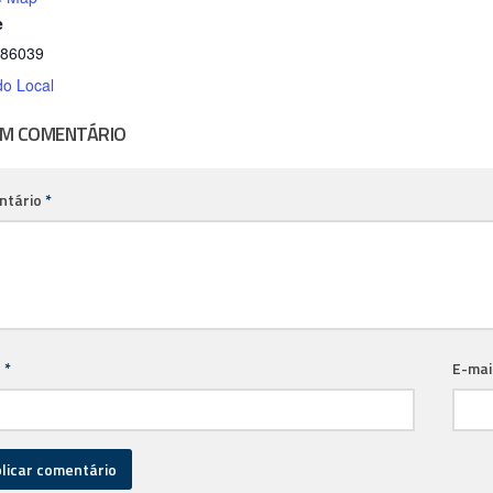
e
386039
do Local
UM COMENTÁRIO
ntário
*
e
*
E-mai