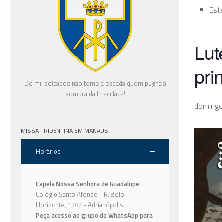
Est
Lut
pri
De mil soldados não teme a espada quem pugna à
sombra da Imaculada!
domingo
MISSA TRIDENTINA EM MANAUS
Horários
Capela Nossa Senhora de Guadalupe
Colégio Santo Afonso - R. Belo
Horizonte, 1382 - Adrianópolis
Peça acesso ao grupo de WhatsApp para