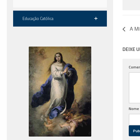
Educação Católica
A Mis
DEIXE 
Comen
Nome