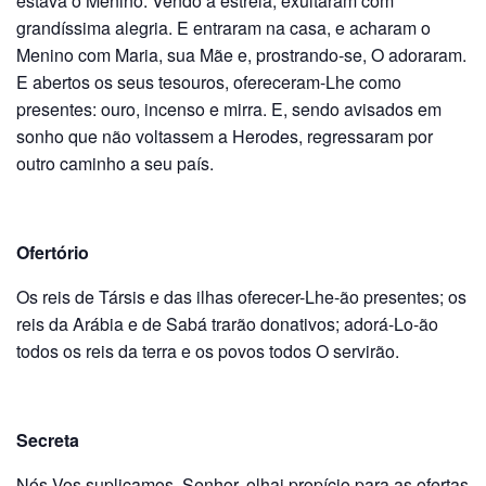
estava o Menino. Vendo a estrela, exultaram com
grandíssima alegria. E entraram na casa, e acha­ram o
Menino com Maria, sua Mãe e, prostrando-se, O adoraram.
E abertos os seus tesouros, ofereceram-Lhe como
presentes: ouro, incen­so e mirra. E, sendo avisados em
sonho que não voltassem a Herodes, regressaram por
outro caminho a seu país.
Ofertório
Os reis de Társis e das ilhas oferecer-Lhe-ão presentes; os
reis da Arábia e de Sabá trarão donativos; adorá-Lo-ão
todos os reis da terra e os povos todos O servirão.
Secreta
Nós Vos suplicamos, Senhor, olhai propício para as ofertas