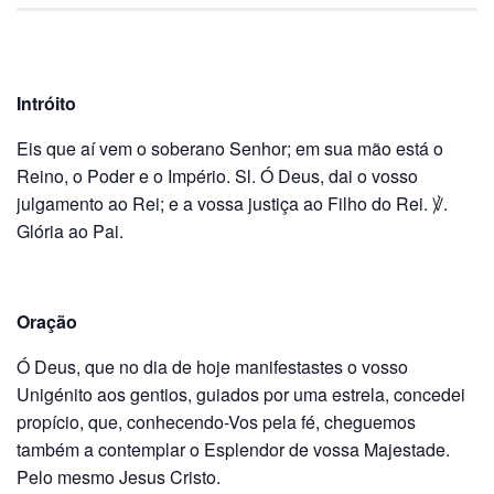
Intróito
Eis que aí vem o soberano Senhor; em sua mão está o
Rei­no, o Poder e o Império. Sl. Ó Deus, dai o vosso
julgamento ao Rei; e a vos­sa justiça ao Filho do Rei. ℣.
Glória ao Pai.
Oração
Ó Deus, que no dia de hoje manifestastes o vosso
Unigénito aos gentios, guiados por uma estrela, concedei
propício, que, conhecendo-Vos pela fé, che­guemos
também a contemplar o Esplendor de vossa Majestade.
Pelo mesmo Jesus Cristo.