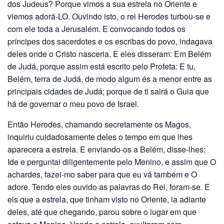
dos Judeus? Porque vimos a sua estrela no Oriente e
viemos adorá-LO. Ouvindo isto, o rei Herodes turbou-se e
com ele toda a Jerusalém. E convocando todos os
príncipes dos sa­cerdotes e os escribas do povo, indagava
deles onde o Cristo nasceria. E eles disseram: Em Belém
de Judá, porque assim está escrito pelo Profeta: E tu,
Belém, terra de Judá, de modo algum és a menor entre as
principais cidades de Judá; porque de ti sairá o Guia que
há de governar o meu povo de Israel.
Então Herodes, chamando secretamente os Magos,
inquiriu cuidadosamente deles o tempo em que lhes
aparecera a estrela. E enviando-os a Belém, disse-lhes:
Ide e per­guntai diligentemente pelo Menino, e assim que O
achardes, fazei-mo saber para que eu vá também e O
adore. Tendo eles ouvido as palavras do Rei, foram-se. E
eis que a estrela, que tinham visto no Oriente, ia adiante
deles, até que chegando, parou sobre o lugar em que