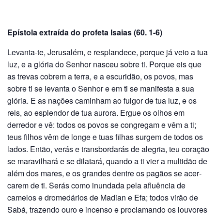
Epístola extraída do profeta Isaias (60. 1-6)
Levanta-te, Jerusalém, e resplan­dece, porque já veio a tua
luz, e a glória do Senhor nasceu sobre ti. Porque eis que
as trevas cobrem a terra, e a escuridão, os povos, mas
sobre ti se levanta o Senhor e em ti se manifesta a sua
glória. E as nações caminham ao fulgor de tua luz, e os
reis, ao esplendor de tua aurora. Ergue os olhos em
derredor e vê: todos os povos se congregam e vêm a ti;
teus filhos vêm de longe e tuas filhas surgem de todos os
lados. Então, verás e transbordarás de alegria, teu coração
se mara­vilhará e se dilatará, quando a ti vier a multidão de
além dos mares, e os grandes dentre os pagãos se acer­
carem de ti. Serás como inundada pela afluência de
camelos e dromedários de Madian e Efa; todos virão de
Sabá, trazendo ouro e incenso e proclamando os louvores