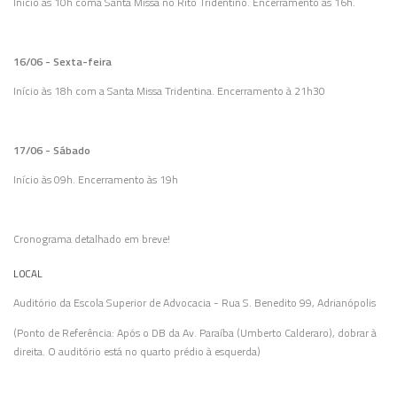
Início às 10h coma Santa Missa no Rito Tridentino. Encerramento às 16h.
16/06 - Sexta-feira
Início às 18h com a Santa Missa Tridentina. Encerramento à 21h30
17/06 - Sábado
Início às 09h. Encerramento às 19h
Cronograma detalhado em breve!
LOCAL
Auditório da Escola Superior de Advocacia - Rua S. Benedito 99, Adrianópolis
(Ponto de Referência: Após o DB da Av. Paraíba (Umberto Calderaro), dobrar à
direita. O auditório está no quarto prédio à esquerda)