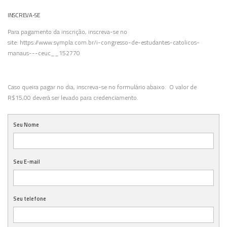
INSCREVA-SE
Para pagamento da inscrição, inscreva-se no
site:
https://www.sympla.com.br/i-congresso-de-estudantes-catolicos-
manaus---ceuc__152770
Caso queira pagar no dia, inscreva-se no formulário abaixo. O valor de
R$15,00 deverá ser levado para credenciamento.
Seu Nome
Seu E-mail
Seu telefone