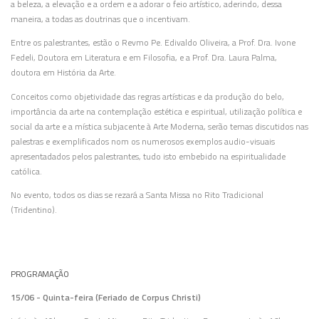
a beleza, a elevação e a ordem e a adorar o feio artístico, aderindo, dessa
maneira, a todas as doutrinas que o incentivam.
Entre os palestrantes, estão o Revmo Pe. Edivaldo Oliveira, a Prof. Dra. Ivone
Fedeli, Doutora em Literatura e em Filosofia, e a Prof. Dra. Laura Palma,
doutora em Histór
ia da Arte.
Conceitos como objetividade das regras artísticas e da produção do belo,
importância da arte na contemplação estética e espiritual, utilização política e
social da arte e a mística subjacente à Arte Moderna, serão temas discutidos nas
palestras e exemplificados nom os numerosos exemplos audio-visuais
apresentadados pelos palestrantes, tudo isto embebido na espiritualidade
católica.
No evento, todos os dias se rezará a Santa Missa no Rito Tradicional
(Tridentino).
PROGRAMAÇÃO
15/06 - Quinta-feira (Feriado de Corpus Christi)