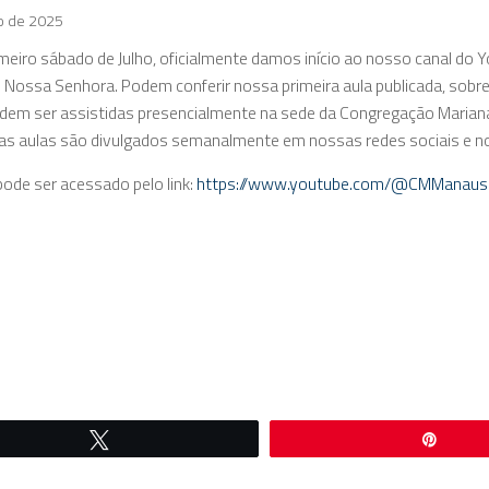
ho de 2025
imeiro sábado de Julho, oficialmente damos início ao nosso canal do
 Nossa Senhora. Podem conferir nossa primeira aula publicada, sobre
dem ser assistidas presencialmente na sede da Congregação Mariana, 
as aulas são divulgados semanalmente em nossas redes sociais e n
pode ser acessado pelo link:
https://www.youtube.com/@CMManaus
Twittar
Pin