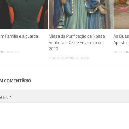
em Família e a guarda
Missa da Purificação de Nossa
As Duas
Senhora – 02 de Fevereiro de
Apostol
2019
NHO DE 2019
18 DE JU
4 DE FEVEREIRO DE 2019
UM COMENTÁRIO
tário
*