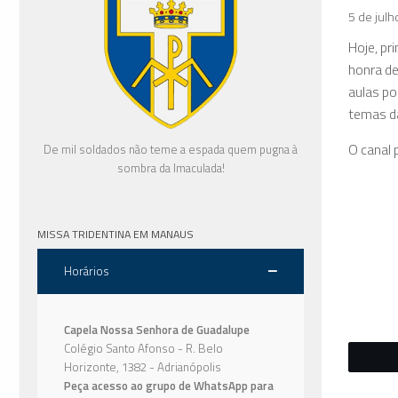
5 de jul
Hoje, pr
honra de
aulas po
temas d
O canal 
De mil soldados não teme a espada quem pugna à
sombra da Imaculada!
MISSA TRIDENTINA EM MANAUS
Horários
Capela Nossa Senhora de Guadalupe
Colégio Santo Afonso - R. Belo
Horizonte, 1382 - Adrianópolis
Peça acesso ao grupo de WhatsApp para