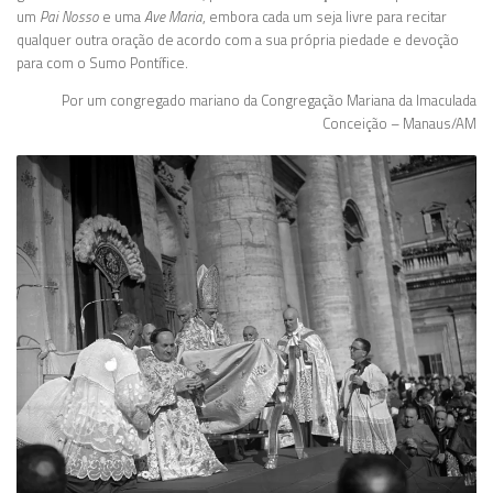
um
Pai Nosso
e uma
Ave Maria
, embora cada um seja livre para recitar
qualquer outra oração de acordo com a sua própria piedade e devoção
para com o Sumo Pontífice.
Por um congregado mariano da Congregação Mariana da Imaculada
Conceição – Manaus/AM