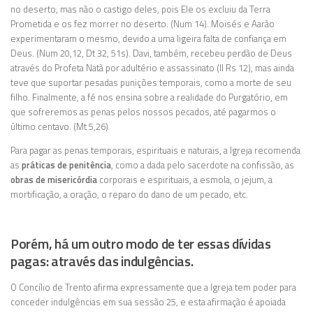
no deserto, mas não o castigo deles, pois Ele os excluiu da Terra
Prometida e os fez morrer no deserto. (Num 14). Moisés e Aarão
experimentaram o mesmo, devido a uma ligeira falta de confiança em
Deus. (Num 20,12, Dt 32, 51s). Davi, também, recebeu perdão de Deus
através do Profeta Natã por adultério e assassinato (II Rs 12), mas ainda
teve que suportar pesadas punições temporais, como a morte de seu
filho. Finalmente, a fé nos ensina sobre a realidade do Purgatório, em
que sofreremos as penas pelos nossos pecados, até pagarmos o
último centavo. (Mt 5,26)
Para pagar as penas temporais, espirituais e naturais, a Igreja recomenda
as
práticas de penitência
, como a dada pelo sacerdote na confissão, as
obras de misericórdia
corporais e espirituais, a esmola, o jejum, a
mortificação, a oração, o reparo do dano de um pecado, etc.
Porém, há um outro modo de ter essas dívidas
pagas: através das indulgências.
O Concílio de Trento afirma expressamente que a Igreja tem poder para
conceder indulgências em sua sessão 25, e esta afirmação é apoiada