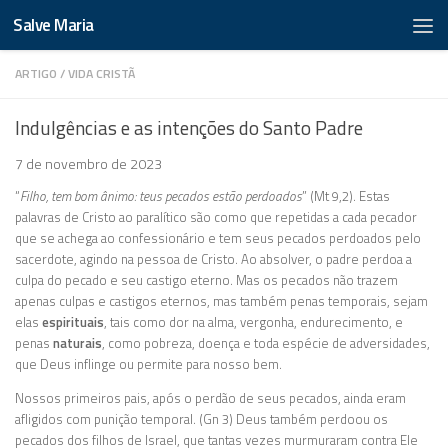
Salve Maria
ARTIGO
/
VIDA CRISTÃ
Indulgências e as intenções do Santo Padre
7 de novembro de 2023
“
Filho, tem bom ânimo: teus pecados estão perdoados
” (Mt 9,2). Estas
palavras de Cristo ao paralítico são como que repetidas a cada pecador
que se achega ao confessionário e tem seus pecados perdoados pelo
sacerdote, agindo na pessoa de Cristo. Ao absolver, o padre perdoa a
culpa do pecado e seu castigo eterno. Mas os pecados não trazem
apenas culpas e castigos eternos, mas também penas temporais, sejam
elas
espirituais
, tais como dor na alma, vergonha, endurecimento, e
penas
naturais
, como pobreza, doença e toda espécie de adversidades,
que Deus inflinge ou permite para nosso bem.
Nossos primeiros pais, após o perdão de seus pecados, ainda eram
afligidos com punição temporal. (Gn 3) Deus também perdoou os
pecados dos filhos de Israel, que tantas vezes murmuraram contra Ele