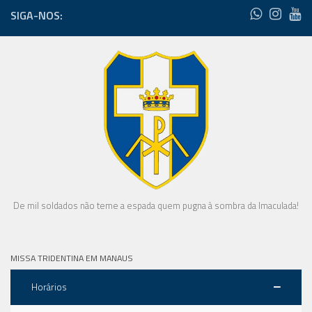
SIGA-NOS:
De mil soldados não teme a espada quem pugna à sombra da Imaculada!
MISSA TRIDENTINA EM MANAUS
Horários