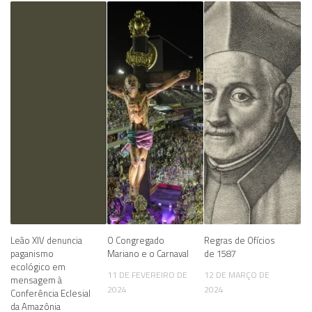
Leão XIV denuncia
O Congregado
Regras de Ofícios
paganismo
Mariano e o Carnaval
de 1587
ecológico em
11 DE FEVEREIRO DE
12 DE MARÇO DE
mensagem à
2024
2024
Conferência Eclesial
da Amazônia