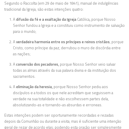
Segundo o Raccolta (em 29 de maio de 1841), manual de indulgências
tradicional da Igreja, são estas intenções quatro:
A
difusão da fé e a exaltação da Igreja
Católica
,
porque Nosso
Senhor fundou a Igreja e a constituiu como instrumento de salvação
para o mundo;
A
verdadeira harmonia entre os príncipes e reinos cristãos
, porque
Cristo, como príncipe da paz, derrubou o muro de discórdia entre
as nações;
A
conversão dos pecadores,
porque Nosso Senhor veio salvar
todas as almas através da sua palavra divina e da instituição dos
sacramentos.
A
eliminação da heresia,
porque Nosso Senhor pediu aos
discípulos e a todos os que nele acreditam que seguissem a
verdade na sua totalidade e não escolhessem partes dela,
absolutizando-as e tornando-as absurdas e erroneas.
Estas intenções podem ser oportunamente recordadas e rezadas
depois da Comunhão ou durante a visita; mas é suficiente uma intenção
geral de rezar de acordo elas; podendo esta oração ser simplesmente