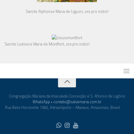
Sancte Alphonse Maria de Liguori, ora pro nobis!
Sancte Ludovice Maria de Montfort, ora pro nobis!
Congregação Mariana da Imaculada Conceição e S. Afonso de Ligório
WhatsApp
•
contato@salvemaria.com.br
Rua Belo Horizonte 1382, Adrianópolis – Manaus, Amazonas, Brasil