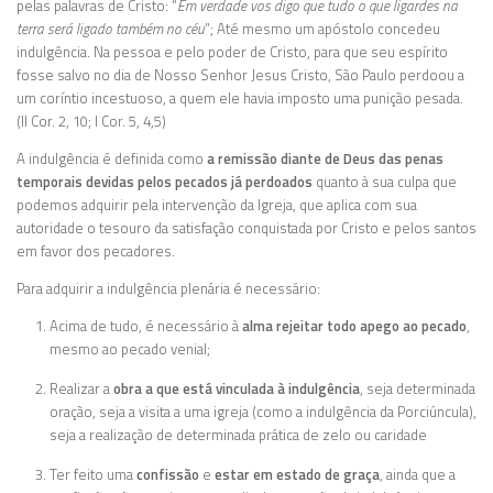
pelas palavras de Cristo: “
Em verdade vos digo que tudo o que ligardes na
terra será ligado também no céu
”; Até mesmo um apóstolo concedeu
indulgência. Na pessoa e pelo poder de Cristo, para que seu espírito
fosse salvo no dia de Nosso Senhor Jesus Cristo, São Paulo perdoou a
um coríntio incestuoso, a quem ele havia imposto uma punição pesada.
(II Cor. 2, 10; I Cor. 5, 4,5)
A indulgência é definida como
a remissão diante de Deus das penas
temporais devidas pelos pecados já perdoados
quanto à sua culpa que
podemos adquirir pela intervenção da Igreja, que aplica com sua
autoridade o tesouro da satisfação conquistada por Cristo e pelos santos
em favor dos pecadores.
Para adquirir a indulgência plenária é necessário:
Acima de tudo, é necessário à
alma rejeitar todo apego ao pecado
,
mesmo ao pecado venial;
Realizar a
obra a que está vinculada à indulgência
, seja determinada
oração, seja a visita a uma igreja (como a indulgência da Porciúncula),
seja a realização de determinada prática de zelo ou caridade
Ter feito uma
confissão
e
estar em estado de graça
, ainda que a