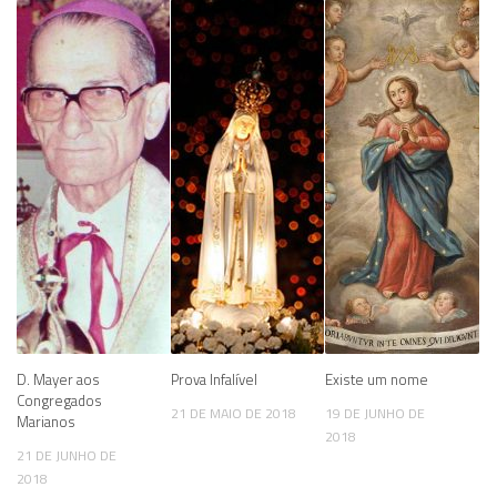
D. Mayer aos
Prova Infalível
Existe um nome
Congregados
21 DE MAIO DE 2018
19 DE JUNHO DE
Marianos
2018
21 DE JUNHO DE
2018