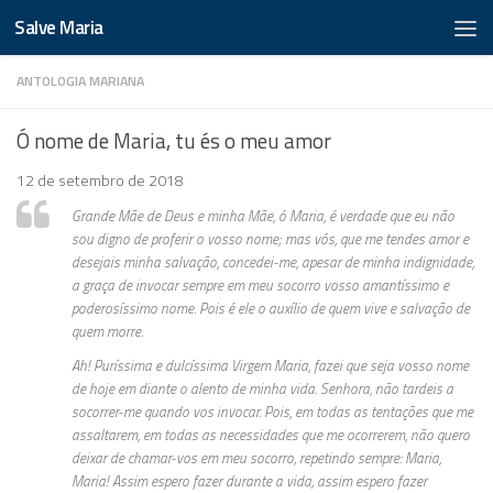
Salve Maria
ANTOLOGIA MARIANA
Ó nome de Maria, tu és o meu amor
12 de setembro de 2018
Grande Mãe de Deus e minha Mãe, ó Maria, é verdade que eu não
sou digno de proferir o vosso nome; mas vós, que me tendes amor e
desejais minha salvação, concedei-me, apesar de minha indignidade,
a graça de invocar sempre em meu socorro vosso amantíssimo e
poderosíssimo nome. Pois é ele o auxílio de quem vive e salvação de
quem morre.
Ah! Puríssima e dulcíssima Virgem Maria, fazei que seja vosso nome
de hoje em diante o alento de minha vida. Senhora, não tardeis a
socorrer-me quando vos invocar. Pois, em todas as tentações que me
assaltarem, em todas as necessidades que me ocorrerem, não quero
deixar de chamar-vos em meu socorro, repetindo sempre: Maria,
Maria! Assim espero fazer durante a vida, assim espero fazer