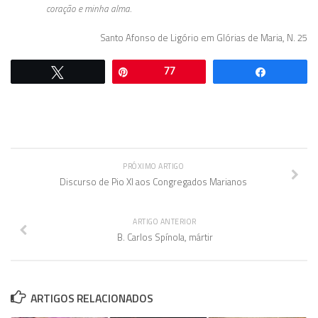
coração e minha alma.
Santo Afonso de Ligório em Glórias de Maria, N. 25
Twittar
Pin
77
Comparti
PRÓXIMO ARTIGO
Discurso de Pio XI aos Congregados Marianos
ARTIGO ANTERIOR
B. Carlos Spínola, mártir
ARTIGOS RELACIONADOS