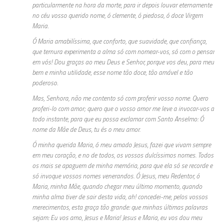
particularmente na hora da morte, para ir depois louvar eternamente
no céu vosso querido nome, ó clemente, ó piedosa, ó doce Virgem
Maria.
Ó Maria amabilíssima, que conforto, que suavidade, que confiança,
que ternura experimenta a alma só com nomear-vos, só com o pensar
em vós! Dou graças ao meu Deus e Senhor, porque vos deu, para meu
bem e minha utilidade, esse nome tão doce, tão amável e tão
poderoso.
Mas, Senhora, não me contento só com proferir vosso nome. Quero
proferi-lo com amor; quero que o vosso amor me leve a invocar-vos a
todo instante, para que eu possa exclamar com Santo Anselmo: Ó
nome da Mãe de Deus, tu és o meu amor.
Ó minha querida Maria, ó meu amado Jesus, fazei que vivam sempre
em meu coração, e no de todos, os vossos dulcíssimos nomes. Todos
os mais se apaguem de minha memória, para que ela só se recorde e
só invoque vossos nomes venerandos. Ó Jesus, meu Redentor, ó
Maria, minha Mãe, quando chegar meu último momento, quando
minha alma tiver de sair desta vida, ah! concedei-me, pelos vossos
merecimentos, esta graça tão grande: que minhas últimas palavras
sejam: Eu vos amo, Jesus e Maria! Jesus e Maria, eu vos dou meu