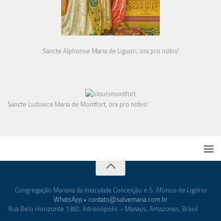
Sancte Alphonse Maria de Liguori, ora pro nobis!
Sancte Ludovice Maria de Montfort, ora pro nobis!
Congregação Mariana da Imaculada Conceição e S. Afonso de Ligório
WhatsApp
•
contato@salvemaria.com.br
Rua Belo Horizonte 1382, Adrianópolis – Manaus, Amazonas, Brasil