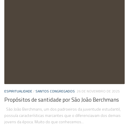
ESPIRITUALIDADE
/
SANTOS CONGREGADOS
26 DE NOVEMBRO DE 2025
Propósitos de santidade por São João Berchmans
São João Berchmans, um dos padroeiros da juventude estudantil,
possuía características marcantes que o diferenciavam dos demais
jovens da época. Muito do que conhecemos...