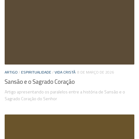
ARTIGO
/
ESPIRITUALIDADE
/
VIDA CRISTÃ
8 DE MARÇO DE 2026
Sansão e o Sagrado Coração
Artigo apresentando os paralelos entre a história de Sansão e o
Sagrado Coração do Senhor