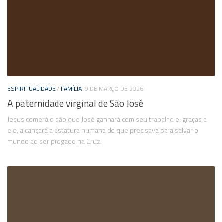
ESPIRITUALIDADE
/
FAMÍLIA
9 DE MARÇO DE 2026
A paternidade virginal de São José
Jesus comerá o pão que José ganhará com seu trabalho e, graças a
ele, alcançará a estatura humana de que precisava para salvar o
mundo ao ser pregado na Cruz.