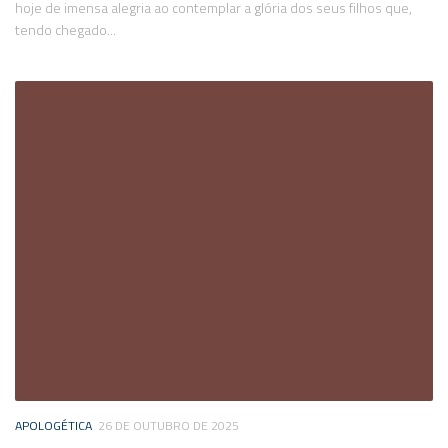
hoje de imensa alegria ao contemplar a glória dos seus filhos que,
tendo chegado...
APOLOGÉTICA
26 DE OUTUBRO DE 2025