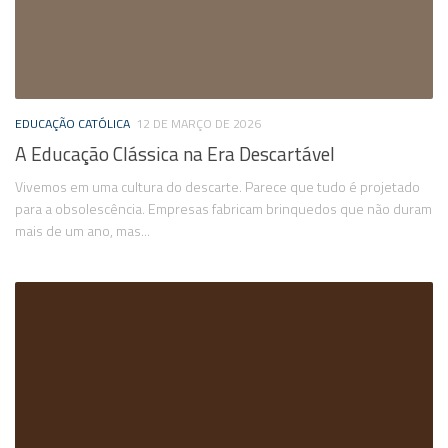
EDUCAÇÃO CATÓLICA
12 DE MARÇO DE 2026
A Educação Clássica na Era Descartável
Vivemos em uma cultura do descarte. Parece que tudo é projetado
para a obsolescência. Empresas fabricam brinquedos que não duram
mais de um ano, mas...