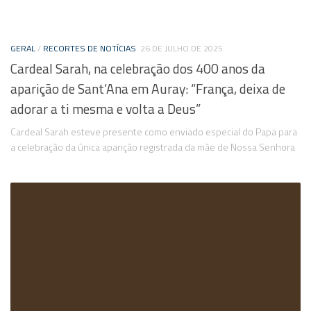
GERAL
/
RECORTES DE NOTÍCIAS
26 DE JULHO DE 2025
Cardeal Sarah, na celebração dos 400 anos da
aparição de Sant’Ana em Auray: “França, deixa de
adorar a ti mesma e volta a Deus”
Cardeal Sarah esteve presente como enviado especial do Papa para
a celebração da única aparição registrada da mãe de Nossa Senhora