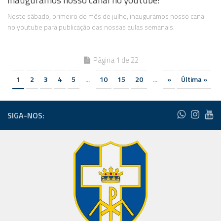
Inauguramos nosso canal no youtube!
Neste sábado, primeiro do mês de julho, inauguramos nosso canal
no youtube para publicação das nossas aulas semanais.
Página 1 de 22
1
2
3
4
5
...
10
15
20
...
»
Última »
SIGA-NOS: