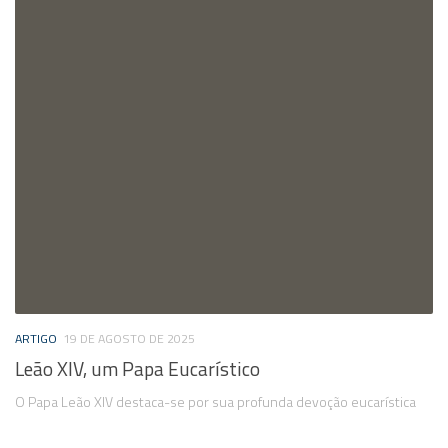
ARTIGO
19 DE AGOSTO DE 2025
Leão XIV, um Papa Eucarístico
O Papa Leão XIV destaca-se por sua profunda devoção eucarística