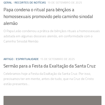
GERAL
/
RECORTES DE NOTÍCIAS
19 DE SETEMBRO DE 2025
Papa condena o ritual para bênçãos a
homossexuais promovido pelo caminho sinodal
alemão
O Papa Leão condenou a prática de bênçãos rituais a homossexuais
adotada em algumas dioceses alemãs, em conformidade com o
Caminho Sinodal Alemão
ARTIGO
/
ESPIRITUALIDADE
15 DE SETEMBRO DE 2025
Sermão para a Festa da Exaltação da Santa Cruz
Celebramos hoje a Festa da Exaltação da Santa Cruz. Por isso,
precisamos ter em mente, antes de tudo, que na Cruz de Cristo
estão presentes...