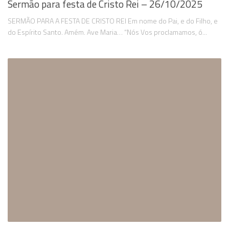
Sermão para festa de Cristo Rei – 26/10/2025
SERMÃO PARA A FESTA DE CRISTO REI Em nome do Pai, e do Filho, e
do Espírito Santo. Amém. Ave Maria… “Nós Vos proclamamos, ó...