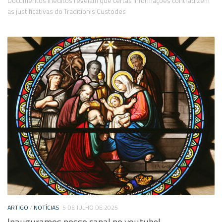
Documentos inéditos revelam que certas informações contradizem
as justificativas do Traditionis Custodes
ARTIGO
/
NOTÍCIAS
5 DE JULHO DE 2025