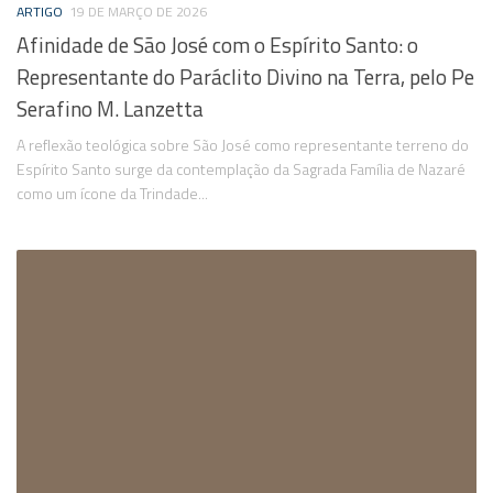
ARTIGO
19 DE MARÇO DE 2026
Afinidade de São José com o Espírito Santo: o
Representante do Paráclito Divino na Terra, pelo Pe
Serafino M. Lanzetta
A reflexão teológica sobre São José como representante terreno do
Espírito Santo surge da contemplação da Sagrada Família de Nazaré
como um ícone da Trindade...