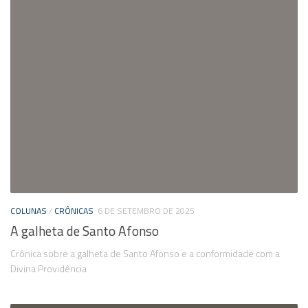
COLUNAS
/
CRÔNICAS
6 DE SETEMBRO DE 2025
A galheta de Santo Afonso
Crônica sobre a galheta de Santo Afonso e a conformidade com a
Divina Providência