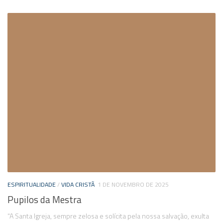
ESPIRITUALIDADE
/
VIDA CRISTÃ
1 DE NOVEMBRO DE 2025
Pupilos da Mestra
“A Santa Igreja, sempre zelosa e solícita pela nossa salvação, exulta