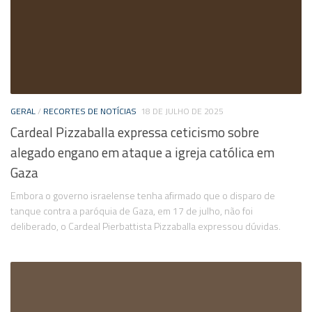
GERAL
/
RECORTES DE NOTÍCIAS
18 DE JULHO DE 2025
Cardeal Pizzaballa expressa ceticismo sobre
alegado engano em ataque a igreja católica em
Gaza
Embora o governo israelense tenha afirmado que o disparo de
tanque contra a paróquia de Gaza, em 17 de julho, não foi
deliberado, o Cardeal Pierbattista Pizzaballa expressou dúvidas.