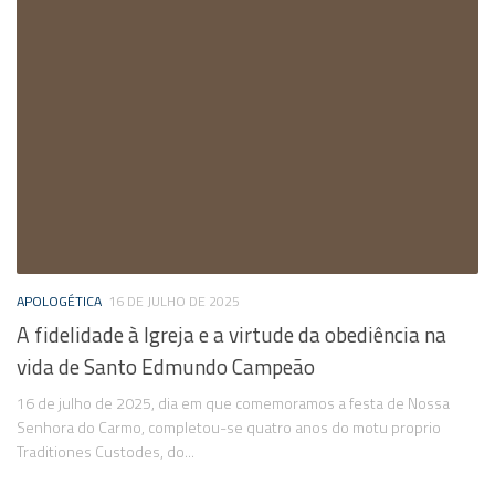
APOLOGÉTICA
16 DE JULHO DE 2025
A fidelidade à Igreja e a virtude da obediência na
vida de Santo Edmundo Campeão
16 de julho de 2025, dia em que comemoramos a festa de Nossa
Senhora do Carmo, completou-se quatro anos do motu proprio
Traditiones Custodes, do...