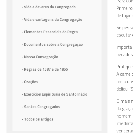
Para con
- Vida e deveres do Congregado
Primeiro
de fugir
- Vida e vantagens da Congregação
Se pesso
- Elementos Essenciais da Regra
escutar 
- Documentos sobre a Congregação
Importa 
pecados 
- Nossa Consagração
Pratique
- Regras de 1587
e de 1855
A carne 
meio dos
- Orações
deliqui 
- Exercícios Espirituais de Santo Inácio
O mais n
- Santos Congregados
da graça
homem pa
- Todos os artigos
imediata
vencera