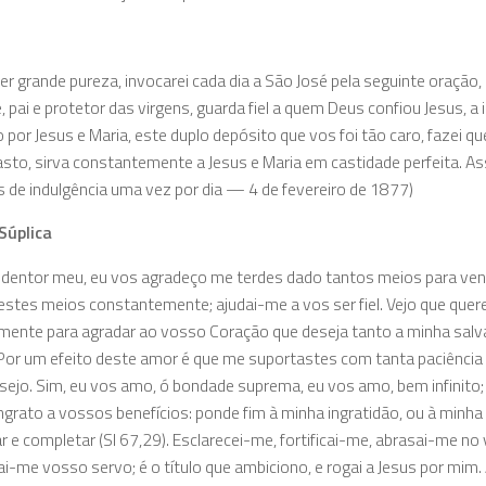
er grande pureza, invocarei cada dia a São José pela seguinte oração
, pai e protetor das virgens, guarda fiel a quem Deus confiou Jesus, 
o por Jesus e Maria, este duplo depósito que vos foi tão caro, fazei 
asto, sirva constantemente a Jesus e Maria em castidade perfeita. As
s de indulgência uma vez por dia — 4 de fevereiro de 1877)
Súplica
dentor meu, eu vos agradeço me terdes dado tantos meios para ven
 estes meios constantemente; ajudai-me a vos ser fiel. Vejo que quer
lmente para agradar ao vosso Coração que deseja tanto a minha salv
Por um efeito deste amor é que me suportastes com tanta paciência 
sejo. Sim, eu vos amo, ó bondade suprema, eu vos amo, bem infinit
ingrato a vossos benefícios: ponde fim à minha ingratidão, ou à minh
r e completar (SI 67,29). Esclarecei-me, fortificai-me, abrasai-me no
i-me vosso servo; é o título que ambiciono, e rogai a Jesus por m