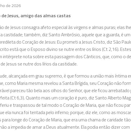
nho de 2026
 de Jesus, amigo das almas castas
o de Jesus consagra afeto especial às virgens e almas puras; elas lh
da castidade; também, diz Santo Ambrósio, aquele que a guarda, é um
redileta do Coração de Jesus: Eu prometi a Jesus Cristo, diz São P
scrito está que o Esposo divino se nutre entre os lírios (Ct 2,16). Es
 intérprete nota sobre esta passagem dos Cânticos, que, como o d
de Jesus se nutre dos lírios da castidade.
tude, alcançada em grau supremo, é que formou a união mais íntima en
 que, como Maria mesma revelou a Santa Brígida, seu Coração não fo
ável pareceu tão bela aos olhos do Senhor, que ele ficou arrebatado 
rfeita (Ct 6,3). Quanto mais um coração é puro, diz Santo Alberto Ma
feriu e traspassou de tal modo o Coração de Maria, que não ficou pa
ue ela nunca foi tentada pelo inferno; porque, diz ele, como as mo
s para longe do Coração de Maria, que era uma chama de caridade tã
o a impedia de amar a Deus atualmente. Ela podia então dizer com se