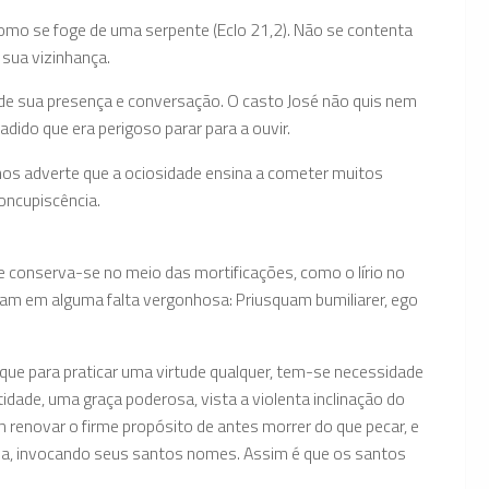
, como se foge de uma serpente (Eclo 21,2). Não se contenta
 sua vizinhança.
de sua presença e conversação. O casto José não quis nem
adido que era perigoso parar para a ouvir.
 nos adverte que a ociosidade ensina a cometer muitos
concupiscência.
de conserva-se no meio das mortificações, como o lírio no
am em alguma falta vergonhosa: Priusquam bumiliarer, ego
que para praticar uma virtude qualquer, tem-se necessidade
idade, uma graça poderosa, vista a violenta inclinação do
 renovar o firme propósito de antes morrer do que pecar, e
ria, invocando seus santos nomes. Assim é que os santos