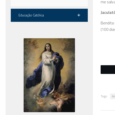
me salva
Jaculat
Educação Católica
Bendita 
(100 dia
Tags:
de