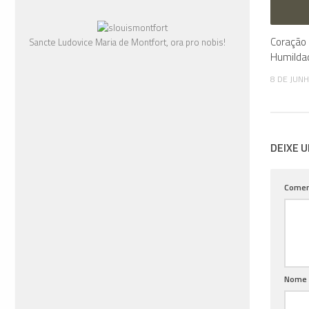
Coração 
Sancte Ludovice Maria de Montfort, ora pro nobis!
Humilda
8 DE JUN
DEIXE 
Comen
Nome