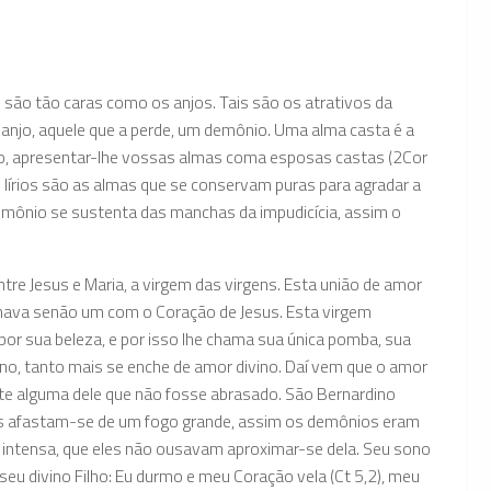
e são tão caras como os anjos. Tais são os atrativos da
 anjo, aquele que a perde, um demônio. Uma alma casta é a
aulo, apresentar-lhe vossas almas coma esposas castas (2Cor
tes lírios são as almas que se conservam puras para agradar a
emônio se sustenta das manchas da impudicícia, assim o
tre Jesus e Maria, a virgem das virgens. Esta união de amor
rmava senão um com o Coração de Jesus. Esta virgem
por sua beleza, e por isso lhe chama sua única pomba, sua
gno, tanto mais se enche de amor divino. Daí vem que o amor
rte alguma dele que não fosse abrasado. São Bernardino
scas afastam-se de um fogo grande, assim os demônios eram
o intensa, que eles não ousavam aproximar-se dela. Seu sono
u divino Filho: Eu durmo e meu Coração vela (Ct 5,2), meu