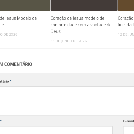
de Jesus Modelo de
Coração de Jesus modelo de
Coração
de
conformidade com a vontade de
fidelida
Deus
HO DE 2026
12 DE JU
11 DE JUNHO DE 2026
UM COMENTÁRIO
tário
*
*
E-mai