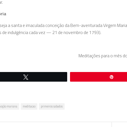
r.
ória
seja a santa e imaculada conceição da Bem-aventurada Virgem Maria
s de indulgência cada vez — 21 de novembro de 1793).
Meditações para o mês do
Twittar
Pin
voção mariana
meditacao
primeiros sabados