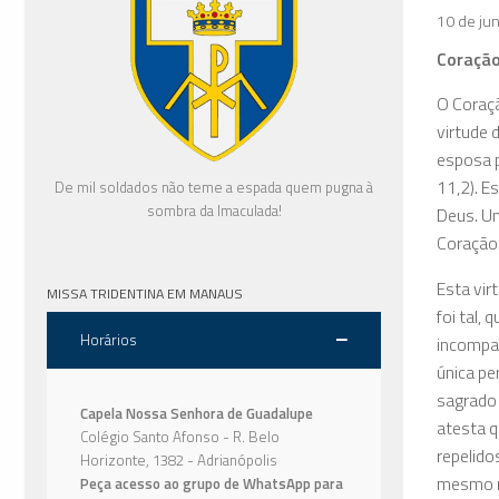
10 de ju
Coração
O Coraçã
virtude 
esposa p
11,2). E
De mil soldados não teme a espada quem pugna à
sombra da Imaculada!
Deus. Um
Coração 
Esta vir
MISSA TRIDENTINA EM MANAUS
foi tal,
Horários
incompar
única pe
sagrado 
Capela Nossa Senhora de Guadalupe
atesta q
Colégio Santo Afonso - R. Belo
repelido
Horizonte, 1382 - Adrianópolis
mesmo nã
Peça acesso ao grupo de WhatsApp para