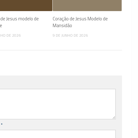
 de Jesus modelo de
Coração de Jesus Modelo de
de
Mansidão
NHO DE 2026
9 DE JUNHO DE 2026
l
*