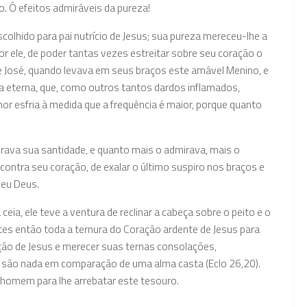
 Ó efeitos admiráveis da pureza!
colhido para pai nutrício de Jesus; sua pureza mereceu-lhe a
or ele, de poder tantas vezes estreitar sobre seu coração o
de José, quando levava em seus braços este amável Menino, e
vida eterna, que, como outros tantos dardos inflamados,
r esfria à medida que a frequência é maior, porque quanto
rava sua santidade, e quanto mais o admirava, mais o
 contra seu coração, de exalar o último suspiro nos braços e
seu Deus.
eia, ele teve a ventura de reclinar a cabeça sobre o peito e o
stes então toda a ternura do Coração ardente de Jesus para
o de Jesus e merecer suas ternas consolações,
o são nada em comparação de uma alma casta (Eclo 26,20).
ao homem para lhe arrebatar este tesouro.