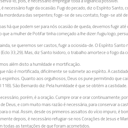
servá-lo, pois, é necessário empregar toda a vigilância possível.
, é necessário fugir da ocasião. Fugi do pecado, diz o Espírito Santo
 da mordedura das serpentes; foge-se de seu contato, foge-se até de
as há que podem ser para nós ocasião de queda, devemos fugir até 
o que a mulher de Potifar tinha começado a lhe dizer: fugiu logo, persu
ainda, se queremos ser castos, fugir a ociosida-de. O Espírito Santo
(Eclo 33,29). Mas, diz Santo Isidoro, o trabalho amortece o fogo da 
mos além disto a humildade e mortificação.
que não é mortificada, dificilmente se submete ao espírito. A castida
 espinhos. Quanto aos orgulhosos, Deus os pune permitindo que cai
(SI 118). São Bernardo diz: Pela humildade é que se obtém a castidade.
ecessário, porém, é a oração. Cumpre orar e orar continuamente; por
 de Deus, e com muito mais razão é necessária, para conservar a cast
ra o mal. Assim, desde os primeiros assaltos do vício impuro, é bom
mente depois, é necessário refugiar-se nos Corações de Jesus e Ma
m todas as tentações de que foram acometidos.