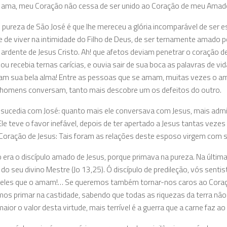
ama, meu Coração não cessa de ser unido ao Coração de meu Amado.
 pureza de São José é que lhe mereceu a glória incomparável de ser es
de de viver na intimidade do Filho de Deus, de ser ternamente amado p
ardente de Jesus Cristo. Ah! que afetos deviam penetrar o coração 
a ou recebia ternas carícias, e ouvia sair de sua boca as palavras de 
m sua bela alma! Entre as pessoas que se amam, muitas vezes o amo
 homens conversam, tanto mais descobre um os defeitos do outro.
 sucedia com José: quanto mais ele conversava com Jesus, mais admi
le teve o favor inefável, depois de ter apertado a Jesus tantas vezes
Coração de Jesus: Tais foram as relações deste esposo virgem com 
 era o discípulo amado de Jesus, porque primava na pureza. Na última c
do seu divino Mestre (Jo 13,25). Ó discípulo de predileção, vós senti
eles que o amam!… Se queremos também tornar-nos caros ao Coraçã
os primar na castidade, sabendo que todas as riquezas da terra nã
maior o valor desta virtude, mais terrível é a guerra que a carne faz 