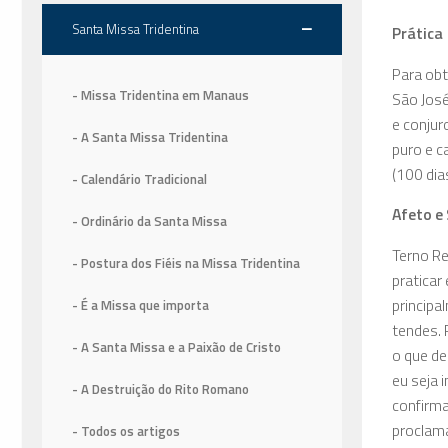
Santa Missa Tridentina
Prática
Para obt
- Missa Tridentina em Manaus
São José
e conjur
- A Santa Missa Tridentina
puro e c
(100 dia
- Calendário Tradicional
Afeto e 
- Ordinário da Santa Missa
Terno Re
- Postura dos Fiéis na Missa Tridentina
praticar
principa
- É a Missa que importa
tendes. 
- A Santa Missa e a Paixão de Cristo
o que de
eu seja 
- A Destruição do Rito Romano
confirma
proclama
- Todos os artigos