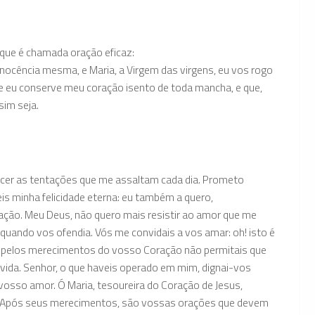
, que é chamada oração eficaz:
a inocência mesma, e Maria, a Virgem das virgens, eu vos rogo
que eu conserve meu coração isento de toda mancha, e que,
sim seja.
cer as tentações que me assaltam cada dia. Prometo
eis minha felicidade eterna: eu também a quero,
ação. Meu Deus, não quero mais resistir ao amor que me
quando vos ofendia. Vós me convidais a vos amar: oh! isto é
o; pelos merecimentos do vosso Coração não permitais que
a vida. Senhor, o que haveis operado em mim, dignai-vos
 vosso amor. Ó Maria, tesoureira do Coração de Jesus,
im. Após seus merecimentos, são vossas orações que devem