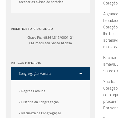
receber os avisos de horários
Coração 
A grande
felicida
Coração 
AJUDE NOSSO APOSTOLADO
lhe fazi
Chave Pix: 48.934.317/0001-21
abrasava
CM Imaculada Santo Afonso
mais os
Isto não
ARTIGOS PRINCIPAIS
amava. E
sobre o 
Congregação Mariana
São João
Coração 
- Regras Comuns
com aqu
procurem
- História da Congregação
Por ser 
- Natureza da Congregação