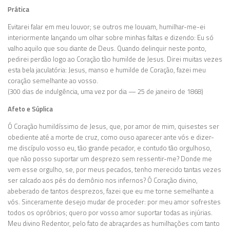
Prática
Evitarei falar em meu louvor; se outros me louvam, humilhar-me-ei
interiormente lançando um olhar sobre minhas faltas e dizendo: Eu só
valho aquilo que sou diante de Deus. Quando delinquir neste ponto,
pedirei perdão logo ao Coração tão humilde de Jesus. Direi muitas vezes
esta bela jaculatória: Jesus, manso e humilde de Coração, fazei meu
coração semelhante ao vosso.
(300 dias de indulgência, uma vez por dia — 25 de janeiro de 1868)
Afeto e Súplica
Ó Coração humildíssimo de Jesus, que, por amor de mim, quisestes ser
obediente até a morte de cruz, como ouso aparecer ante vós e dizer-
me discípulo vosso eu, tão grande pecador, e contudo tão orgulhoso,
que não posso suportar um desprezo sem ressentir-me? Donde me
vem esse orgulho, se, por meus pecados, tenho merecido tantas vezes
ser calcado aos pés do demônio nos infernos? Ó Coração divino,
abeberado de tantos desprezos, fazei que eu me torne semelhante a
vós. Sinceramente desejo mudar de proceder: por meu amor sofrestes
todos os opróbrios; quero por vosso amor suportar todas as injúrias.
Meu divino Redentor, pelo fato de abraçardes as humilhações com tanto