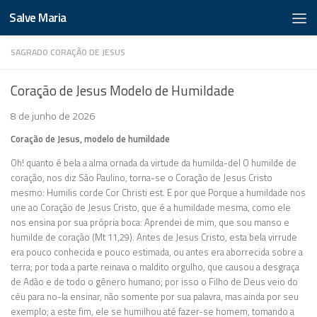
Salve Maria
SAGRADO CORAÇÃO DE JESUS
Coração de Jesus Modelo de Humildade
8 de junho de 2026
Coração de Jesus, modelo de humildade
Oh! quanto é bela a alma ornada da virtude da humilda-del O humilde de
coração, nos diz São Paulino, torna-se o Coração de Jesus Cristo
mesmo: Humilis corde Cor Christi est. E por que Porque a humildade nos
une ao Coração de Jesus Cristo, que é a humildade mesma, como ele
nos ensina por sua própria boca: Aprendei de mim, que sou manso e
humilde de coração (Mt 11,29). Antes de Jesus Cristo, esta bela virrude
era pouco conhecida e pouco estimada, ou antes era aborrecida sobre a
terra; por toda a parte reinava o maldito orgulho, que causou a desgraça
de Adão e de todo o gênero humano; por isso o Filho de Deus veio do
céu para no-la ensinar, não somente por sua palavra, mas ainda por seu
exemplo; a este fim, ele se humilhou até fazer-se homem, tomando a