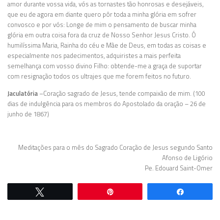
amor durante vossa vida, vós as tornastes tão honrosas e desejáveis,
que eu de agora em diante quero pôr toda a minha glória em sofrer
convosco e por vós: Longe de mim o pensamento de buscar minha
glória em outra coisa fora da cruz de Nosso Senhor Jesus Cristo. Ó
humilíssima Maria, Rainha do céu e Mãe de Deus, em todas as coisas e
especialmente nos padecimentos, adquiristes a mais perfeita
semelhança com vosso divino Filho: obtende-me a graça de suportar
com resignação todos os ultrajes que me forem feitos no futuro.
Jaculatória
–
Coração sagrado de Jesus, tende compaixão de mim. (100
dias de indulgência para os membros do Apostolado da oração – 26 de
junho de 1867)
Meditações para o mês do Sagrado Coração de Jesus segundo Santo
Afonso de Ligório
Pe. Edouard Saint-Omer
Twittar
Pin
Comparti