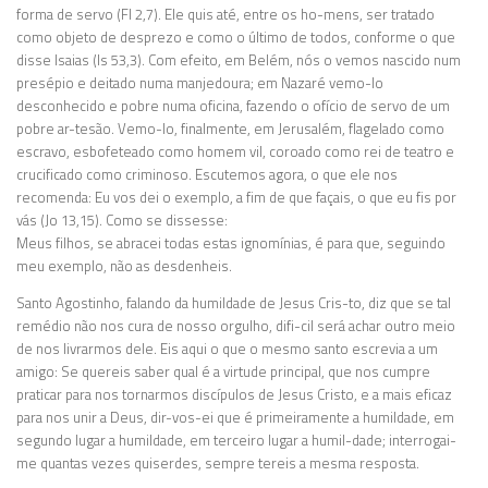
forma de servo (Fl 2,7). Ele quis até, entre os ho-mens, ser tratado
como objeto de desprezo e como o último de todos, conforme o que
disse Isaias (Is 53,3). Com efeito, em Belém, nós o vemos nascido num
presépio e deitado numa manjedoura; em Nazaré vemo-lo
desconhecido e pobre numa oficina, fazendo o ofício de servo de um
pobre ar-tesão. Vemo-lo, finalmente, em Jerusalém, flagelado como
escravo, esbofeteado como homem vil, coroado como rei de teatro e
crucificado como criminoso. Escutemos agora, o que ele nos
recomenda: Eu vos dei o exemplo, a fim de que façais, o que eu fis por
vás (Jo 13,15). Como se dissesse:
Meus filhos, se abracei todas estas ignomínias, é para que, seguindo
meu exemplo, não as desdenheis.
Santo Agostinho, falando da humildade de Jesus Cris-to, diz que se tal
remédio não nos cura de nosso orgulho, difi-cil será achar outro meio
de nos livrarmos dele. Eis aqui o que o mesmo santo escrevia a um
amigo: Se quereis saber qual é a virtude principal, que nos cumpre
praticar para nos tornarmos discípulos de Jesus Cristo, e a mais eficaz
para nos unir a Deus, dir-vos-ei que é primeiramente a humildade, em
segundo lugar a humildade, em terceiro lugar a humil-dade; interrogai-
me quantas vezes quiserdes, sempre tereis a mesma resposta.