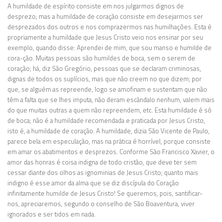
A humildade de espírito consiste em nos julgarmos dignos de
desprezo; mas a humildade de coração consiste em desejarmos ser
desprezados dos outros e nos comprazermos nas humilhações. Esta é
propriamente a humildade que Jesus Cristo veio nos ensinar por seu
exemplo, quando disse: Aprendei de mim, que sou manso e humilde de
cora-ção. Muitas pessoas são humildes de boca, sem o serem de
coração; há, diz São Gregório, pessoas que se declaram criminosas,
dignas de todos os suplícios, mas que não creem no que dizem; por
que, se alguém as repreende, logo se amofinam e sustentam que não
têm a falta que se lhes imputa, não deram escândalo nenhum, valem mais
do que muitas outras a quem não repreendem, etc. Esta humildade é só
de boca; não é a humildade recomendada e praticada por Jesus Cristo,
isto é, a humildade de coração. A humildade, dizia São Vicente de Paulo,
parece bela em especulação, mas na prática é horrível, porque consiste
em amar os abatimentos e desprezos. Conforme São Francisco Xavier, o
amor das honras é coisa indigna de todo cristão, que deve ter sem
cessar diante dos olhos as ignominias de Jesus Cristo; quanto mais
indigno é esse amor da alma que se diz discípula do Coração
infinitamente humilde de Jesus Cristo! Se queremos, pois, santificar-
nos, apreciaremos, segundo o conselho de São Boaventura, viver
ignorados e ser tidos em nada.