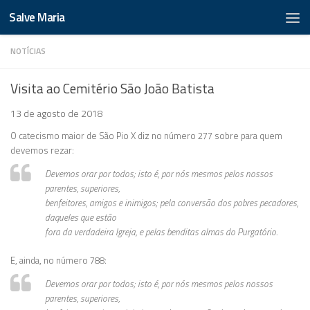
Salve Maria
NOTÍCIAS
Visita ao Cemitério São João Batista
13 de agosto de 2018
O catecismo maior de São Pio X diz no número 277 sobre para quem
devemos rezar:
Devemos orar por todos; isto é, por nós mesmos pelos nossos
parentes, superiores,
benfeitores, amigos e inimigos; pela conversão dos pobres pecadores,
daqueles que estão
fora da verdadeira Igreja, e pelas benditas almas do Purgatório.
E, ainda, no número 788:
Devemos orar por todos; isto é, por nós mesmos pelos nossos
parentes, superiores,