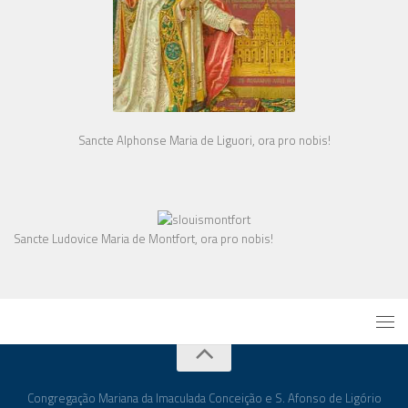
Sancte Alphonse Maria de Liguori, ora pro nobis!
Sancte Ludovice Maria de Montfort, ora pro nobis!
Congregação Mariana da Imaculada Conceição e S. Afonso de Ligório