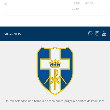
19 DE JULHO DE
2018
2019
SIGA-NOS:
De mil soldados não teme a espada quem pugna à sombra da Imaculada!