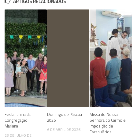
ARTIGOS RELACIONADOS
Festa Junina da
Domingo de Páscoa
Missa de Nossa
Congregação
2026
Senhora do Carmo e
Mariana
Imposição de
6 DE ABRIL DE 2026
Escapulários
23 DE JULHO DE