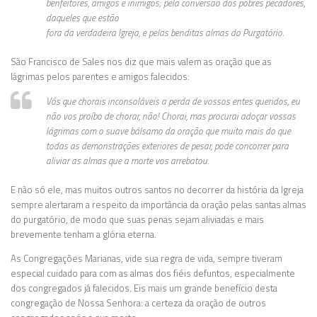
benfeitores, amigos e inimigos; pela conversão dos pobres pecadores,
daqueles que estão
fora da verdadeira Igreja, e pelas benditas almas do Purgatório.
São Francisco de Sales nos diz que mais valem as oração que as
lágrimas pelos parentes e amigos falecidos:
Vós que chorais inconsoláveis a perda de vossos entes queridos, eu
não vos proíbo de chorar, não! Chorai, mas procurai adoçar vossas
lágrimas com o suave bálsamo da oração que muito mais do que
todas as demonstrações exteriores de pesar, pode concorrer para
aliviar as almas que a morte vos arrebatou.
E não só ele, mas muitos outros santos no decorrer da história da Igreja
sempre alertaram a respeito da importância da oração pelas santas almas
do purgatório, de modo que suas penas sejam aliviadas e mais
brevemente tenham a glória eterna.
As Congregações Marianas, vide sua regra de vida, sempre tiveram
especial cuidado para com as almas dos fiéis defuntos, especialmente
dos congregados já falecidos. Eis mais um grande benefício desta
congregação de Nossa Senhora: a certeza da oração de outros