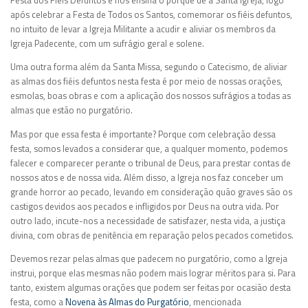
Festa dos Fiéis Defuntos e nos ensina o porquê d
e
a Santa Igreja,
logo
após
celebrar
a Festa de Todos os Santos, comemorar os fiéis defuntos
,
no intuito de levar a
Igreja Militante
a
acudir e aliviar os membros da
Igreja Padecente, com um sufrágio geral e solene.
Uma outra forma além da Santa Missa, segundo o Catecismo, de aliviar
as almas dos fiéis defuntos
nesta festa
é por meio de
nossas
orações,
esmolas, boas obras e com a aplicação dos nossos sufrágios a todas as
almas que estão no purgatório.
Mas por que essa festa é importante? Porque com
celebração d
essa
festa
,
somos levados a
considerar que
,
a qualquer momento
,
podemos
falecer e
comparecer
perante o tribunal de Deus
,
para prestar contas de
nossos atos e
de
nossa vida.
Além disso, a Igreja
nos
faz
conceber um
grande horror ao pecado
,
levando em consideração
quão graves são os
castigos devidos aos pecados e infligidos por
Deus na outra vida
. Por
outro lado, incute-nos a necessidade
d
e satisfazer
,
nesta
vida,
a justiça
divina
,
com obras de penitência
em reparação
pelos pecados cometidos.
Devemos rezar pelas almas que padecem no purgatório
, como a Igreja
instrui,
porque elas mesmas não podem mais lograr méritos para si.
Para
tanto,
existem
algumas
orações que podem ser feitas
por ocasião desta
festa,
como a
Novena às Almas do Purgatório
, mencionada