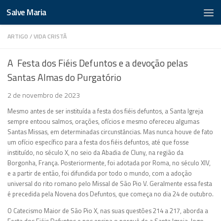
Salve Maria
ARTIGO
/
VIDA CRISTÃ
A Festa dos Fiéis Defuntos e a devoção pelas
Santas Almas do Purgatório
2 de novembro de 2023
Mesmo antes de ser instituída
a festa dos fiéis defuntos
, a Santa Igreja
sempre entoou salmo
s
, orações, ofícios e mesmo oferec
eu
algumas
Santas Missas
, em determinadas circunstâncias
. Mas nunca houve de fato
um ofício específico
para a festa dos fiéis defuntos,
até que fosse
instituído
,
no século X
, no seio
d
a Abadia de Cluny,
na região da
Borgonha, França. Posteriormente, foi
adotada por Roma
,
no século XIV
,
e
a partir de então,
foi difundida
por todo o mundo, com a adoção
universal do rito romano pelo Missal de São Pio V
. Geralmente essa festa
é precedida pela Novena dos Defuntos, que começa no dia 24 de outubro.
O Catecismo Maior de São Pio X, nas suas questões 214 a 217, aborda a