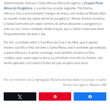
anteriormente
,
feita por Santo Afonso Maria de Ligório
, a
Oração Pelas
Almas do Purgatório
, e a
poderosa oração seguinte: “Pai Eterno,
ofereço-Vos o preciosíssimo Sangue de Jesus, com todas as Missas ditas
no mundo neste dia, pelas almas do purgatório.”. Nosso Senhor mostrou
a Santa Gertrudes um vasto número de almas deixando o purgatório e
indo ao céu, como resultado desta oração,
que
a Santa costumava dizer
frequentemente durante o dia.
Por fim, a unidade entre o Sacrifício da Cruz e do Altar, que é aquele
mesmo sacrifício feito durante a Santa Missa
,
não é somente aproveitada
a quem oferece e a quem comunga, mas também a todos os fiéis
cristãos
,
quer vivam aqui na terra ou já tenham morrido no Senhor, não
sendo aplicado com menos frutos do que se aplica aos vivos.
Por um membro da Congregação Mariana da Imaculada Conceição e Santo
Afonso de Ligório, Manaus-AM
Twittar
Pin
Comparti