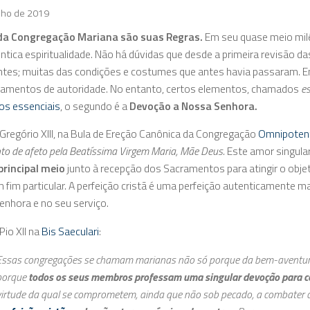
nho de 2019
da Congregação Mariana são suas Regras.
Em seu quase meio milên
ntica espiritualidade. Não há dúvidas que desde a primeira revisã
ntes; muitas das condições e costumes que antes havia passaram. 
lamentos de autoridade. No entanto, certos elementos, chamados
es
os essenciais
, o segundo é a
Devoção a Nossa Senhora.
Gregório XIII, na Bula de Ereção Canônica da Congregação
Omnipotent
to de afeto pela Beatíssima Virgem Maria, Mãe Deus.
Este amor singula
principal meio
junto à recepção dos Sacramentos para atingir o objet
fim particular. A perfeição cristã é uma perfeição autenticamente mar
nhora e no seu serviço.
Pio XII na
Bis Saeculari
:
Essas congregações se chamam marianas não só porque da bem-aventura
porque
todos os seus membros professam uma singular devoção para 
virtude da qual se comprometem, ainda que não sob pecado, a combater c