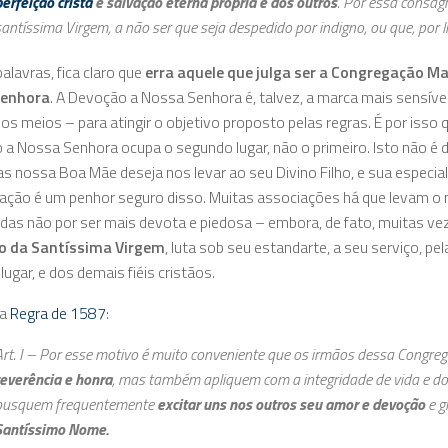
perfeição cristã
e salvação eterna própria e dos outros
. Por essa consag
santíssima Virgem, a não ser que seja despedido por indigno, ou que, por
alavras, fica claro que
erra aquele que julga ser a Congregação Ma
Senhora
. A Devoção a Nossa Senhora é, talvez, a marca mais sensív
os meios – para atingir o objetivo proposto pelas regras. É por isso 
a Nossa Senhora ocupa o segundo lugar, não o primeiro. Isto não é 
as nossa Boa Mãe deseja nos levar ao seu Divino Filho, e sua especi
ção é um penhor seguro disso. Muitas associações há que levam o 
das não por ser mais devota e piedosa – embora, de fato, muitas ve
o da Santíssima Virgem
, luta sob seu estandarte, a seu serviço, p
lugar, e dos demais fiéis cristãos.
 a
Regra de 1587
:
Art. I – Por esse motivo é muito conveniente que os irmãos dessa Congr
reverência e honra
, mas também apliquem com a integridade de vida e 
busquem frequentemente
excitar uns nos outros seu amor e devoção
e g
Santíssimo Nome.