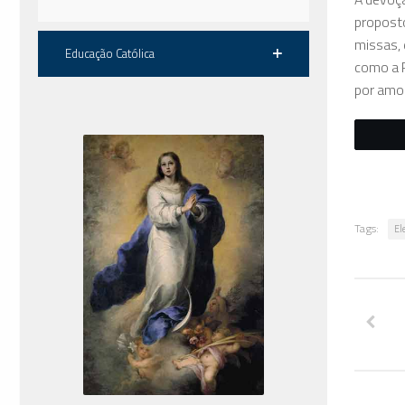
proposto
missas, 
Educação Católica
como a P
por amor
Tags:
El