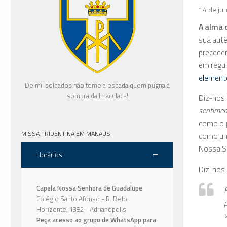
14 de ju
A alma 
sua autê
precede
em regu
element
De mil soldados não teme a espada quem pugna à
sombra da Imaculada!
Diz-nos 
sentimen
como o
MISSA TRIDENTINA EM MANAUS
como um 
Nossa Se
Horários
Diz-nos 
Capela Nossa Senhora de Guadalupe
Colégio Santo Afonso - R. Belo
Horizonte, 1382 - Adrianópolis
Peça acesso ao grupo de WhatsApp para