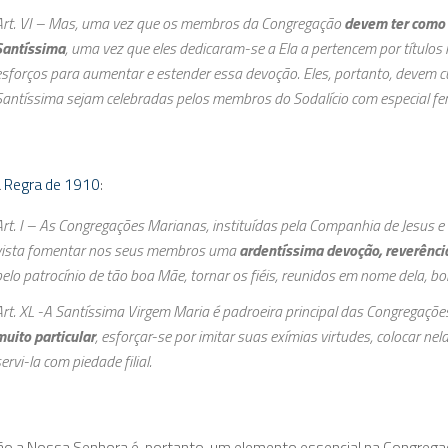
Art. VI – Mas, uma vez que os membros da Congregação
devem ter como s
Santíssima
, uma vez que eles dedicaram-se a Ela a pertencem por títulos
esforços para aumentar e estender essa devoção. Eles, portanto, devem c
Santíssima sejam celebradas pelos membros do Sodalício com especial fer
a
Regra de 1910
:
Art. I – As Congregações Marianas, instituídas pela Companhia de Jesus e
vista fomentar nos seus membros uma
ardentíssima devoção, reverência
pelo patrocínio de tão boa Mãe, tornar os fiéis, reunidos em nome dela, bo
Art. XL -A Santíssima Virgem Maria é padroeira principal das Congregaç
muito particular
, esforçar-se por imitar suas exímias virtudes, colocar 
ervi-la com piedade filial.
o a Nossa Senhora é, portanto, um elemento essencial na Congregaçã