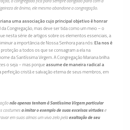
ração, o congregado fica para sempre obrigado para com a
 ligeireza de ânimo, ele mesmo abandone a congregação.
riana uma associação cujo principal objetivo é honrar
el da Congregação, mas deve ser tida como um meio – o
que nesta série de artigos sobre os elementos essenciais, a
diminuir a importância de Nossa Senhora para nós:
Ela nos é
al proteção a todos os que se consagram a ela na
nome da Santíssima Virgem. A Congregação Mariana brilha
zes o seja – mas porque
assume de maneira radical a
ela perfeição cristã e salvação eterna de seus membros, em
egação
não apenas tenham à Santíssima Virgem particular
dos costumes
a imitar o exemplo de suas excelsas virtudes
e
ravar em suas almas um vivo zelo pela
exaltação de seu