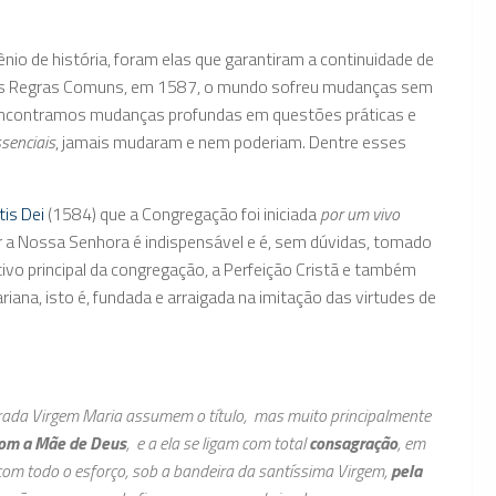
io de história, foram elas que garantiram a continuidade de
o das Regras Comuns, em 1587, o mundo sofreu mudanças sem
Encontramos mudanças profundas em questões práticas e
senciais
, jamais mudaram e nem poderiam. Dentre esses
is Dei
(1584) que a Congregação foi iniciada
por um vivo
r a Nossa Senhora é indispensável e é, sem dúvidas, tomado
ivo principal da congregação, a Perfeição Cristã e também
iana, isto é, fundada e arraigada na imitação das virtudes de
da Virgem Maria assumem o título, mas muito principalmente
com a Mãe de Deus
, e a ela se ligam com total
consagração
, em
om todo o esforço, sob a bandeira da santíssima Virgem,
pela