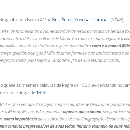
de igual modo Bento XIV na
Bula Áurea Gloriosae Dominae
(1748):
E eles, de fato, levando o Nome adorável de Jesus por todas as terras e t
juntamente o dulcíssimo Nome de Maria, e a cada vez que pregavam a
luz
maravilhosamente em todas as regiões do mundo o
culto e o amor à Mã
serviço, guiados pela que é Mãe do amor formoso e do conhecimento e do 
erfeição cristã, para lograr o verdadeiro fim de sua eterna salvação.
do quase as mesmas palavras da Regra de 1587, evidenciando novame
, diz-nos a
Regra de 1855
:
Art. I – Uma vez que da Virgem Santíssima, Mãe de Deus, principal patro
ser a Mãe de Misericórdia, por amar
aqueles que a amam
, ser guardiã e 
de
suma importância
que os membros de sua Congregação devam não a
uma conduta irrepreensível de suas vidas, imitar o exemplo de suas ma