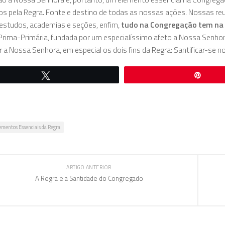
s pela Regra. Fonte e destino de todas as nossas ações. Nossas reuniõ
estudos, academias e seções, enfim,
tudo na Congregação tem na 
rima-Primária, fundada por um especialíssimo afeto a Nossa Senho
 a Nossa Senhora, em especial os dois fins da Regra: Santificar-se n
Twittar
Pin
ementos Essenciais da Regra
ARTIGO ANTERIOR
A Regra e a Santidade do Congregado