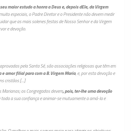
eu maior estudo a honra a Deus e, depois dEle, da Virgem
 muito especiais, o Padre Diretor e o Presidente não devem medir
uidar que as mais solenes festas de Nosso Senhor e da Virgem
vor e devoção.
 aprovadas pela Santa Sé, são associações religiosas que têm em
 e amor filial para com a B. Virgem Maria
, e, por esta devoção e
ns cristãos […]
ões Marianas; os Congregados devem
, pois, ter-lhe uma devoção
nela toda a sua confiança e animar-se mutuamente a amá-la e
o. O melhor e mais seguro meio para atingir os objetivos