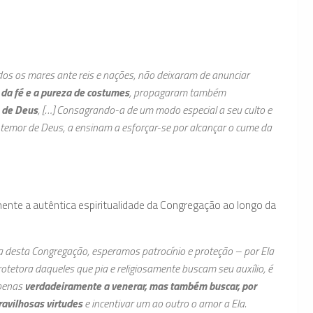
odos os mares ante reis e nações, não deixaram de anunciar
 da fé e a pureza de costumes
, propagaram também
e de Deus
, […] Consagrando-a de um modo especial a seu culto e
temor de Deus, a ensinam a esforçar-se por alcançar o cume da
nte a autêntica espiritualidade da Congregação ao longo da
na desta Congregação, esperamos patrocínio e proteção – por Ela
protetora daqueles que pia e religiosamente buscam seu auxílio, é
penas
verdadeiramente a venerar, mas também buscar, por
ravilhosas virtudes
e incentivar um ao outro o amor a Ela.