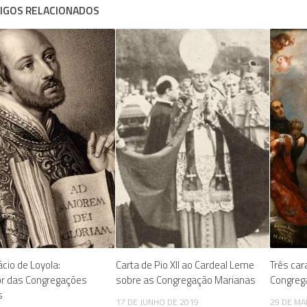
IGOS RELACIONADOS
ácio de Loyola:
Carta de Pio XII ao Cardeal Leme
Três car
or das Congregações
sobre as Congregação Marianas
Congreg
s
17 DE JUNHO DE 2019
29 DE MA