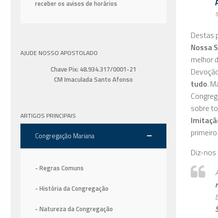
receber os avisos de horários
Destas p
Nossa 
AJUDE NOSSO APOSTOLADO
melhor d
Chave Pix: 48.934.317/0001-21
Devoção 
CM Imaculada Santo Afonso
tudo
. M
Congrega
sobre to
ARTIGOS PRINCIPAIS
Imitaçã
primeiro 
Congregação Mariana
Diz-nos
- Regras Comuns
- História da Congregação
- Natureza da Congregação